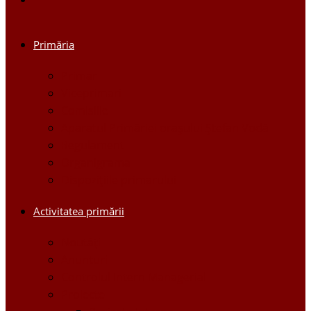
Primăria
Primar
Viceprimari
Comisiile
Aparatul Primăriei orașului Ștefan Vodă
Regulament
Organigrama
Dispozițiile primarului
Activitatea primării
Noutăți
Anunturi
Controlul Intern Managerial
Proiecte