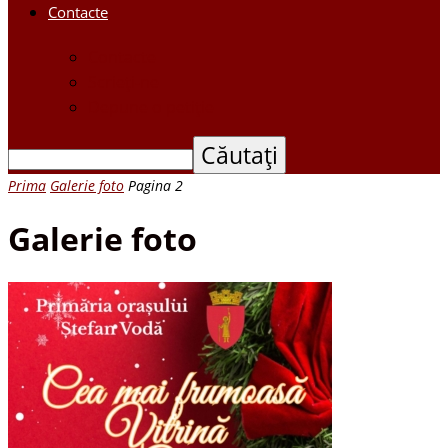
Contacte
Contacte
Scrieți-ne
Depune o petiție
Prima
Galerie foto
Pagina 2
Galerie foto