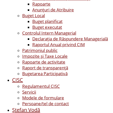
Rapoarte
Anunțuri de Atribuire
Buget Local
Buget planificat
Buget executat
Controlul Intern Managerial
Declarația de Răspundere Managerială
Raportul Anual privind CIM
Patrimoniul public
Impozite și Taxe Locale
Rapoarte de activitate
Raport de transparenţă
Bugetarea Participativă
CISC
Regulamentul CISC
Servicii
Modele de formulare
Persoane/tel de contact
Ştefan Vodă