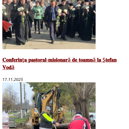
𝐂𝐨𝐧𝐟𝐞𝐫𝐢𝐧ț𝐚 𝐩𝐚𝐬𝐭𝐨𝐫𝐚𝐥-𝐦𝐢𝐬𝐢𝐨𝐧𝐚𝐫ă 𝐝𝐞 𝐭𝐨𝐚𝐦𝐧ă 𝐥𝐚 Ș𝐭𝐞𝐟𝐚𝐧
𝐕𝐨𝐝ă
17.11.2025