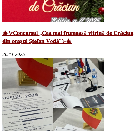
🎄✨𝐂𝐨𝐧𝐜𝐮𝐫𝐬𝐮𝐥 „𝐂𝐞𝐚 𝐦𝐚𝐢 𝐟𝐫𝐮𝐦𝐨𝐚𝐬ă 𝐯𝐢𝐭𝐫𝐢𝐧ă 𝐝𝐞 𝐂𝐫ă𝐜𝐢𝐮𝐧
𝐝𝐢𝐧 𝐨𝐫𝐚ș𝐮𝐥 Ș𝐭𝐞𝐟𝐚𝐧 𝐕𝐨𝐝ă”✨🎄
20.11.2025