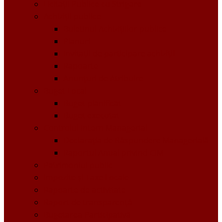
Licitații Publice cu Strigare
Achiziţii publice
Buletinul Achizițiilor publice
Planuri
Invitaţii de participare achiziții
Rapoarte
Anunțuri de Atribuire
Buget Local
Buget planificat
Buget executat
Controlul Intern Managerial
Declarația de Răspundere Managerială
Raportul Anual privind CIM
Patrimoniul public
Impozite și Taxe Locale
Rapoarte de activitate
Raport de transparenţă
Bugetarea Participativă