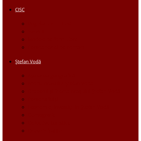
CISC
Regulamentul CISC
Servicii
Modele de formulare
Persoane/tel de contact
Ştefan Vodă
Așezarea geografică
Istoria orasului Ştefan Vodă
Drapelul şi Stema oraşului Ştefan Vodă
Personalităţi
Economie, Investiţii în Ştefan Vodă
Demografie
Obiective turistice
Orase infratite