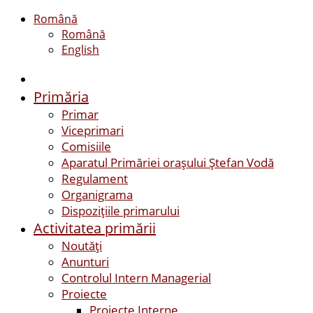
Română
Română
English
Primăria
Primar
Viceprimari
Comisiile
Aparatul Primăriei orașului Ștefan Vodă
Regulament
Organigrama
Dispozițiile primarului
Activitatea primării
Noutăți
Anunturi
Controlul Intern Managerial
Proiecte
Proiecte Interne