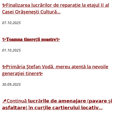
✨Finalizarea lucrărilor de reparație la etajul II al
Casei Orășenești Cultură...
07.10.2025
✨𝐓𝐨𝐚𝐦𝐧𝐚 𝐭𝐢𝐧𝐞𝐫𝐞ț𝐢𝐢 𝐧𝐨𝐚𝐬𝐭𝐫𝐞✨
01.10.2025
✨Primăria Ștefan Vodă, mereu atentă la nevoile
generației tinere✨
30.09.2025
📌Continuă 𝗹𝘂𝗰𝗿ă𝗿𝗶𝗹𝗲 𝗱𝗲 𝗮𝗺𝗲𝗻𝗮𝗷𝗮𝗿𝗲 (𝗽𝗮𝘃𝗮𝗿𝗲 ș𝗶
𝗮𝘀𝗳𝗮𝗹𝘁𝗮𝗿𝗲) î𝗻 𝗰𝘂𝗿ț𝗶𝗹𝗲 𝗰𝗮𝗿𝘁𝗶𝗲𝗿𝘂𝗹𝘂𝗶 𝗹𝗼𝗰𝗮𝘁𝗶𝘃...