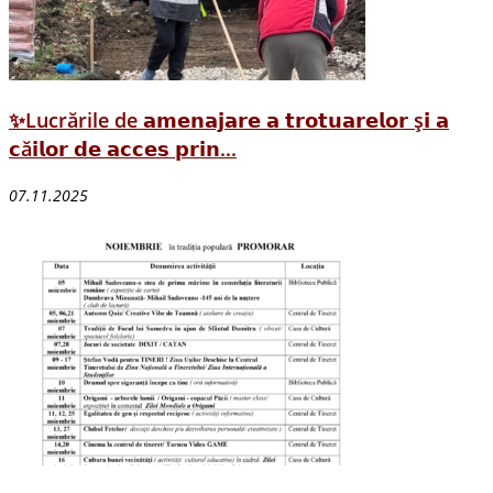
✨Lucrările de 𝗮𝗺𝗲𝗻𝗮𝗷𝗮𝗿𝗲 𝗮 𝘁𝗿𝗼𝘁𝘂𝗮𝗿𝗲𝗹𝗼𝗿 ș𝗶 𝗮
𝗰ă𝗶𝗹𝗼𝗿 𝗱𝗲 𝗮𝗰𝗰𝗲𝘀 𝗽𝗿𝗶𝗻...
07.11.2025