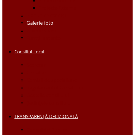
Proiecte Interne
Proiecte Externe
Planuri / Strategii
Galerie foto
Galerie video
Funcții vacante
Consiliul Local
Secretar
Consilieri
Comisii de specialitate
Regulamentul Consiliului
Deciziile consiliului
Ședințele consiliului
TRANSPARENȚĂ DECIZIONALĂ
Consultări Publice