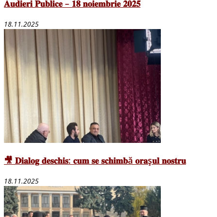
𝐀𝐮𝐝𝐢𝐞𝐫𝐢 𝐏𝐮𝐛𝐥𝐢𝐜𝐞 – 𝟏𝟖 𝐧𝐨𝐢𝐞𝐦𝐛𝐫𝐢𝐞 𝟐𝟎𝟐𝟓
18.11.2025
🎥 𝐃𝐢𝐚𝐥𝐨𝐠 𝐝𝐞𝐬𝐜𝐡𝐢𝐬: 𝐜𝐮𝐦 𝐬𝐞 𝐬𝐜𝐡𝐢𝐦𝐛ă 𝐨𝐫𝐚ș𝐮𝐥 𝐧𝐨𝐬𝐭𝐫𝐮
18.11.2025