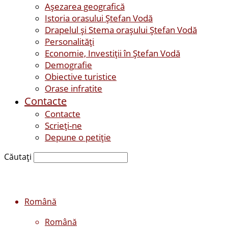
Așezarea geografică
Istoria orasului Ştefan Vodă
Drapelul şi Stema oraşului Ştefan Vodă
Personalităţi
Economie, Investiţii în Ştefan Vodă
Demografie
Obiective turistice
Orase infratite
Contacte
Contacte
Scrieți-ne
Depune o petiție
Căutați
Română
Română