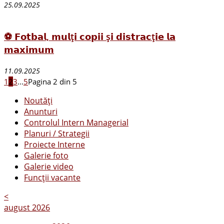
25.09.2025
⚽️ 𝗙𝗼𝘁𝗯𝗮𝗹, 𝗺𝘂𝗹ț𝗶 𝗰𝗼𝗽𝗶𝗶 ș𝗶 𝗱𝗶𝘀𝘁𝗿𝗮𝗰ț𝗶𝗲 𝗹𝗮
𝗺𝗮𝘅𝗶𝗺𝘂𝗺
11.09.2025
1
2
3
...
5
Pagina 2 din 5
Noutăți
Anunturi
Controlul Intern Managerial
Planuri / Strategii
Proiecte Interne
Galerie foto
Galerie video
Funcții vacante
<
august 2026