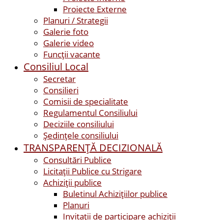
Proiecte Externe
Planuri / Strategii
Galerie foto
Galerie video
Funcții vacante
Consiliul Local
Secretar
Consilieri
Comisii de specialitate
Regulamentul Consiliului
Deciziile consiliului
Ședințele consiliului
TRANSPARENȚĂ DECIZIONALĂ
Consultări Publice
Licitații Publice cu Strigare
Achiziţii publice
Buletinul Achizițiilor publice
Planuri
Invitaţii de participare achiziții