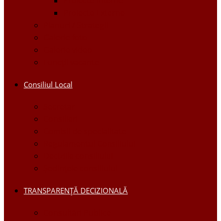
Proiecte Interne
Proiecte Externe
Planuri / Strategii
Galerie foto
Galerie video
Funcții vacante
Consiliul Local
Secretar
Consilieri
Comisii de specialitate
Regulamentul Consiliului
Deciziile consiliului
Ședințele consiliului
TRANSPARENȚĂ DECIZIONALĂ
Consultări Publice