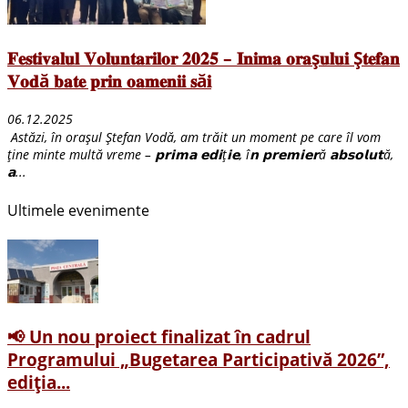
𝐅𝐞𝐬𝐭𝐢𝐯𝐚𝐥𝐮𝐥 𝐕𝐨𝐥𝐮𝐧𝐭𝐚𝐫𝐢𝐥𝐨𝐫 𝟐𝟎𝟐𝟓 – 𝐈𝐧𝐢𝐦𝐚 𝐨𝐫𝐚ș𝐮𝐥𝐮𝐢 Ș𝐭𝐞𝐟𝐚𝐧
𝐕𝐨𝐝ă 𝐛𝐚𝐭𝐞 𝐩𝐫𝐢𝐧 𝐨𝐚𝐦𝐞𝐧𝐢𝐢 𝐬ă𝐢
06.12.2025
Astăzi, în orașul Ștefan Vodă, am trăit un moment pe care îl vom
ține minte multă vreme – 𝗽𝗿𝗶𝗺𝗮 𝗲𝗱𝗶ț𝗶𝗲, î𝗻 𝗽𝗿𝗲𝗺𝗶𝗲𝗿ă 𝗮𝗯𝘀𝗼𝗹𝘂𝘁ă,
𝗮...
Ultimele evenimente
📢 Un nou proiect finalizat în cadrul
Programului „Bugetarea Participativă 2026”,
ediția...