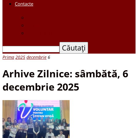
Contacte
Contacte
Scrieți-ne
Depune o petiție
Prima
2025
decembrie
6
Arhive Zilnice: sâmbătă, 6
decembrie 2025