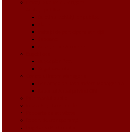
Licitații Publice cu Strigare
Achiziţii publice
Buletinul Achizițiilor publice
Planuri
Invitaţii de participare achiziții
Rapoarte
Anunțuri de Atribuire
Buget Local
Buget planificat
Buget executat
Controlul Intern Managerial
Declarația de Răspundere Managerială
Raportul Anual privind CIM
Patrimoniul public
Impozite și Taxe Locale
Rapoarte de activitate
Raport de transparenţă
Bugetarea Participativă