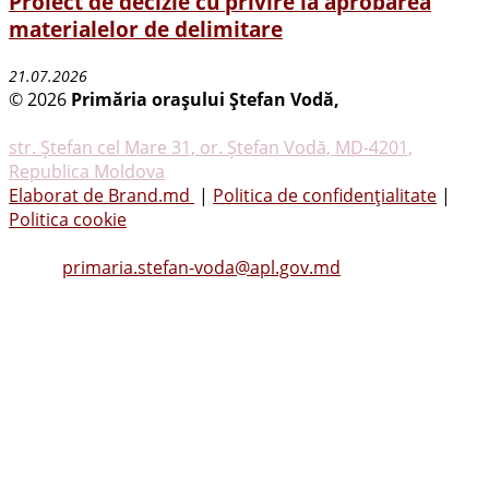
Proiect de decizie cu privire la aprobarea
materialelor de delimitare
21.07.2026
© 2026
Primăria oraşului Ştefan Vodă,
Toate
drepturile rezervate
str. Ştefan cel Mare 31, or. Ştefan Vodă, MD-4201,
Republica Moldova
Elaborat de Brand.md
|
Politica de confidențialitate
|
Politica cookie
Tel.
(0242) 23053
, Fax: (0242) 22396
Email:
primaria.stefan-voda@apl.gov.md