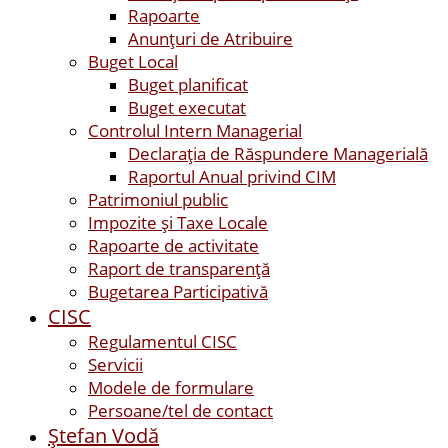
Rapoarte
Anunțuri de Atribuire
Buget Local
Buget planificat
Buget executat
Controlul Intern Managerial
Declarația de Răspundere Managerială
Raportul Anual privind CIM
Patrimoniul public
Impozite și Taxe Locale
Rapoarte de activitate
Raport de transparenţă
Bugetarea Participativă
CISC
Regulamentul CISC
Servicii
Modele de formulare
Persoane/tel de contact
Ştefan Vodă