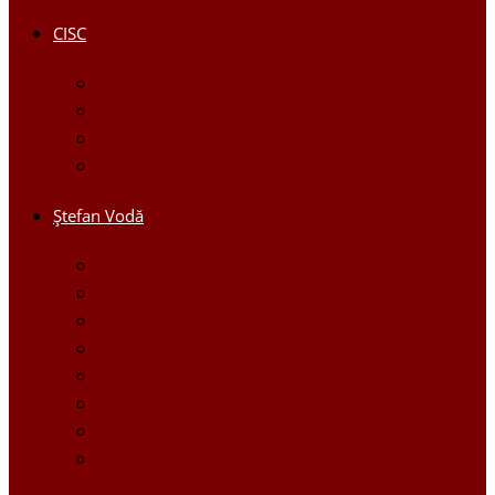
CISC
Regulamentul CISC
Servicii
Modele de formulare
Persoane/tel de contact
Ştefan Vodă
Așezarea geografică
Istoria orasului Ştefan Vodă
Drapelul şi Stema oraşului Ştefan Vodă
Personalităţi
Economie, Investiţii în Ştefan Vodă
Demografie
Obiective turistice
Orase infratite