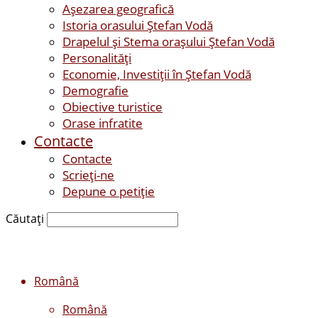
Așezarea geografică
Istoria orasului Ştefan Vodă
Drapelul şi Stema oraşului Ştefan Vodă
Personalităţi
Economie, Investiţii în Ştefan Vodă
Demografie
Obiective turistice
Orase infratite
Contacte
Contacte
Scrieți-ne
Depune o petiție
Căutați
Română
Română