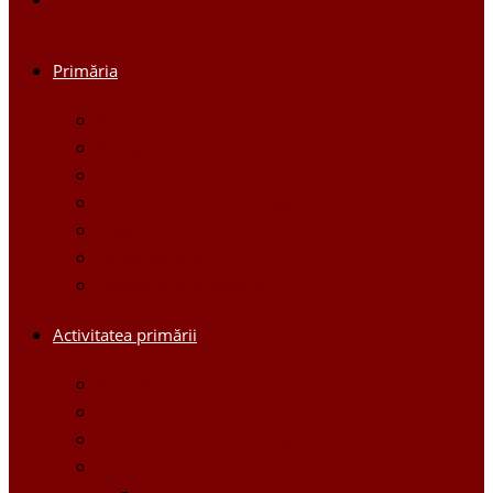
Primăria
Primar
Viceprimari
Comisiile
Aparatul Primăriei orașului Ștefan Vodă
Regulament
Organigrama
Dispozițiile primarului
Activitatea primării
Noutăți
Anunturi
Controlul Intern Managerial
Proiecte