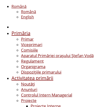
Română
Română
English
Primăria
Primar
Viceprimari
Comisiile
Aparatul Primăriei orașului Ștefan Vodă
Regulament
Organigrama
Dispozițiile primarului
Activitatea primării
Noutăți
Anunturi
Controlul Intern Managerial
Proiecte
Proiecte Interne