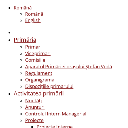
Română
Română
English
Primăria
Primar
Viceprimari
Comisiile
Aparatul Primăriei orașului Ștefan Vodă
Regulament
Organigrama
Dispozițiile primarului
Activitatea primării
Noutăți
Anunturi
Controlul Intern Managerial
Proiecte
Proiecte Interne