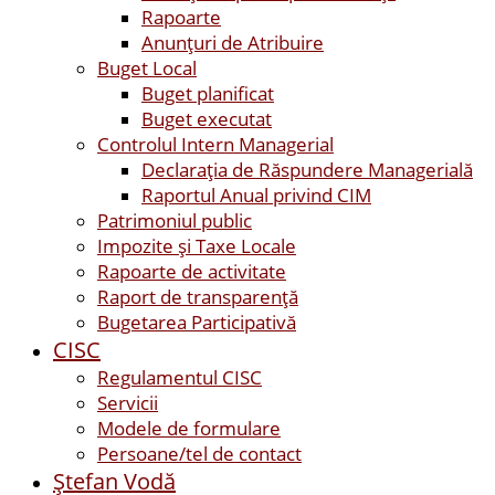
Rapoarte
Anunțuri de Atribuire
Buget Local
Buget planificat
Buget executat
Controlul Intern Managerial
Declarația de Răspundere Managerială
Raportul Anual privind CIM
Patrimoniul public
Impozite și Taxe Locale
Rapoarte de activitate
Raport de transparenţă
Bugetarea Participativă
CISC
Regulamentul CISC
Servicii
Modele de formulare
Persoane/tel de contact
Ştefan Vodă