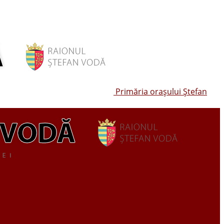
Primăria oraşului Ştefan