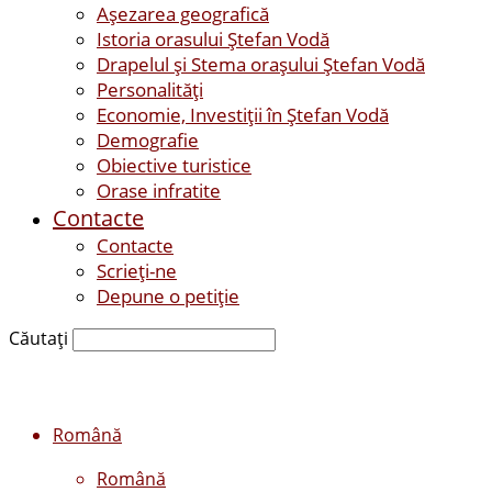
Așezarea geografică
Istoria orasului Ştefan Vodă
Drapelul şi Stema oraşului Ştefan Vodă
Personalităţi
Economie, Investiţii în Ştefan Vodă
Demografie
Obiective turistice
Orase infratite
Contacte
Contacte
Scrieți-ne
Depune o petiție
Căutați
Română
Română