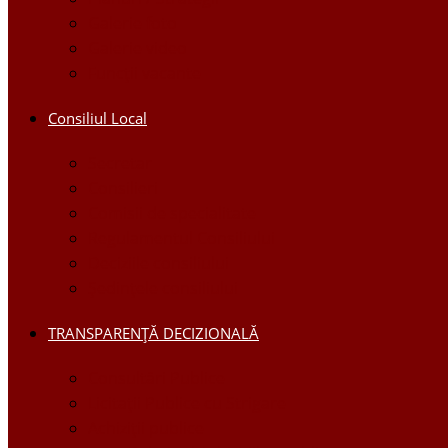
Galerie foto
Galerie video
Funcții vacante
Consiliul Local
Secretar
Consilieri
Comisii de specialitate
Regulamentul Consiliului
Deciziile consiliului
Ședințele consiliului
TRANSPARENȚĂ DECIZIONALĂ
Consultări Publice
Licitații Publice cu Strigare
Achiziţii publice