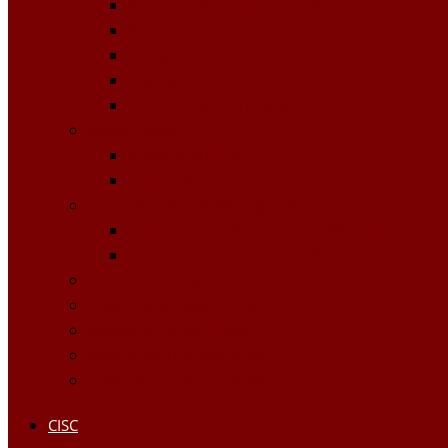
Buletinul Achizițiilor publice
Planuri
Invitaţii de participare achiziții
Rapoarte
Anunțuri de Atribuire
Buget Local
Buget planificat
Buget executat
Controlul Intern Managerial
Declarația de Răspundere Managerială
Raportul Anual privind CIM
Patrimoniul public
Impozite și Taxe Locale
Rapoarte de activitate
Raport de transparenţă
Bugetarea Participativă
CISC