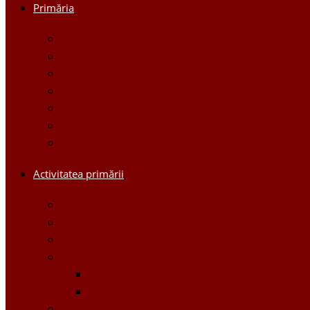
Primăria
Primar
Viceprimari
Comisiile
Aparatul Primăriei orașului Ștefan Vodă
Regulament
Organigrama
Dispozițiile primarului
Activitatea primării
Noutăți
Anunturi
Controlul Intern Managerial
Proiecte
Proiecte Interne
Proiecte Externe
Planuri / Strategii