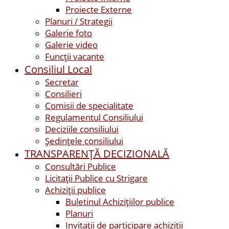
Proiecte Externe
Planuri / Strategii
Galerie foto
Galerie video
Funcții vacante
Consiliul Local
Secretar
Consilieri
Comisii de specialitate
Regulamentul Consiliului
Deciziile consiliului
Ședințele consiliului
TRANSPARENȚĂ DECIZIONALĂ
Consultări Publice
Licitații Publice cu Strigare
Achiziţii publice
Buletinul Achizițiilor publice
Planuri
Invitaţii de participare achiziții