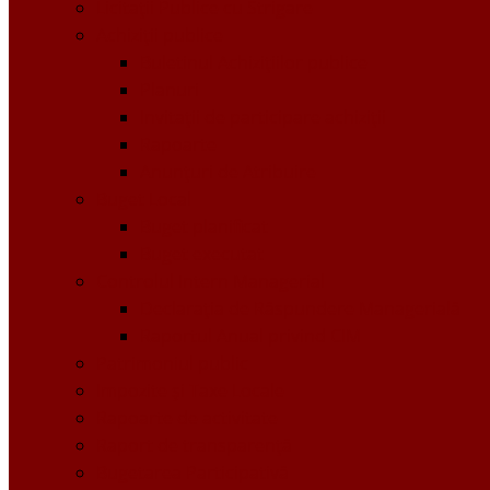
Licitații Publice cu Strigare
Achiziţii publice
Buletinul Achizițiilor publice
Planuri
Invitaţii de participare achiziții
Rapoarte
Anunțuri de Atribuire
Buget Local
Buget planificat
Buget executat
Controlul Intern Managerial
Declarația de Răspundere Managerială
Raportul Anual privind CIM
Patrimoniul public
Impozite și Taxe Locale
Rapoarte de activitate
Raport de transparenţă
Bugetarea Participativă