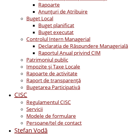
Rapoarte
Anunțuri de Atribuire
Buget Local
Buget planificat
Buget executat
Controlul Intern Managerial
Declarația de Răspundere Managerială
Raportul Anual privind CIM
Patrimoniul public
Impozite și Taxe Locale
Rapoarte de activitate
Raport de transparenţă
Bugetarea Participativă
CISC
Regulamentul CISC
Servicii
Modele de formulare
Persoane/tel de contact
Ştefan Vodă