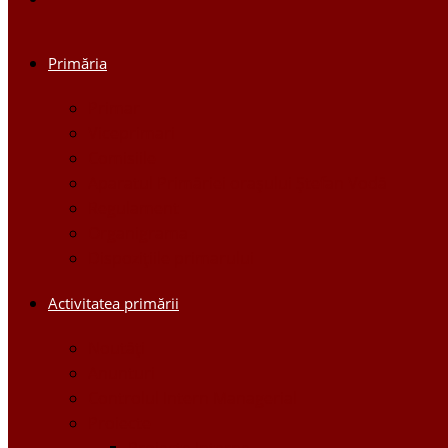
Primăria
Primar
Viceprimari
Comisiile
Aparatul Primăriei orașului Ștefan Vodă
Regulament
Organigrama
Dispozițiile primarului
Activitatea primării
Noutăți
Anunturi
Controlul Intern Managerial
Proiecte
Proiecte Interne