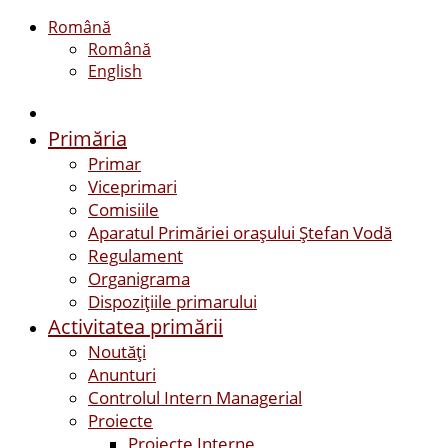
Română
Română
English
Primăria
Primar
Viceprimari
Comisiile
Aparatul Primăriei orașului Ștefan Vodă
Regulament
Organigrama
Dispozițiile primarului
Activitatea primării
Noutăți
Anunturi
Controlul Intern Managerial
Proiecte
Proiecte Interne