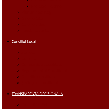
Proiecte Externe
Planuri / Strategii
Galerie foto
Galerie video
Funcții vacante
Consiliul Local
Secretar
Consilieri
Comisii de specialitate
Regulamentul Consiliului
Deciziile consiliului
Ședințele consiliului
TRANSPARENȚĂ DECIZIONALĂ
Consultări Publice