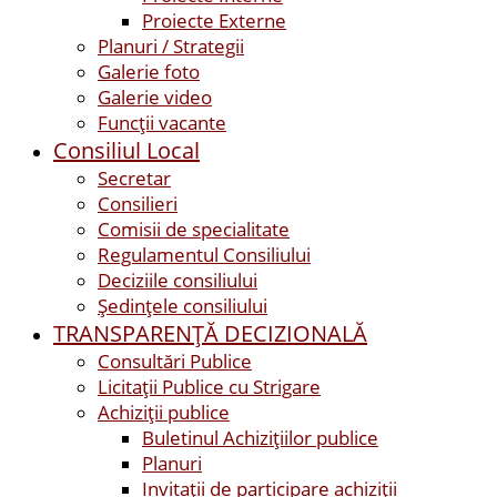
Proiecte Externe
Planuri / Strategii
Galerie foto
Galerie video
Funcții vacante
Consiliul Local
Secretar
Consilieri
Comisii de specialitate
Regulamentul Consiliului
Deciziile consiliului
Ședințele consiliului
TRANSPARENȚĂ DECIZIONALĂ
Consultări Publice
Licitații Publice cu Strigare
Achiziţii publice
Buletinul Achizițiilor publice
Planuri
Invitaţii de participare achiziții