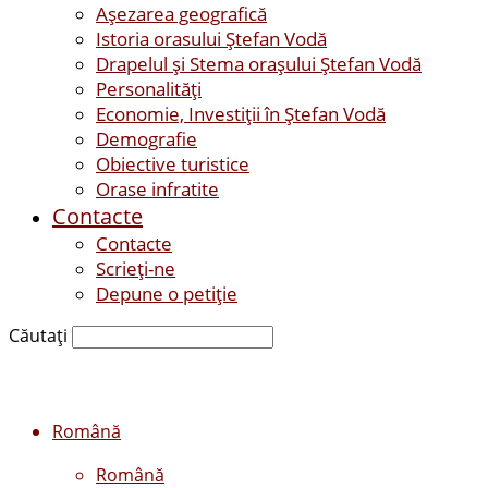
Așezarea geografică
Istoria orasului Ştefan Vodă
Drapelul şi Stema oraşului Ştefan Vodă
Personalităţi
Economie, Investiţii în Ştefan Vodă
Demografie
Obiective turistice
Orase infratite
Contacte
Contacte
Scrieți-ne
Depune o petiție
Căutați
Română
Română