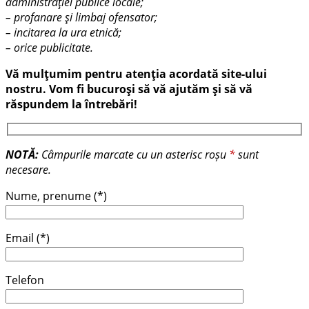
administrației publice locale;
– profanare și limbaj ofensator;
– incitarea la ura etnică;
– orice publicitate.
Vă mulțumim pentru atenția acordată site-ului
nostru. Vom fi bucuroși să vă ajutăm și să vă
răspundem la întrebări!
NOTĂ:
Câmpurile marcate cu un asterisc roșu
*
sunt
necesare.
Nume, prenume
(*)
Email
(*)
Telefon