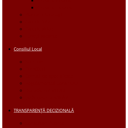
Proiecte Interne
Proiecte Externe
Planuri / Strategii
Galerie foto
Galerie video
Funcții vacante
Consiliul Local
Secretar
Consilieri
Comisii de specialitate
Regulamentul Consiliului
Deciziile consiliului
Ședințele consiliului
TRANSPARENȚĂ DECIZIONALĂ
Consultări Publice