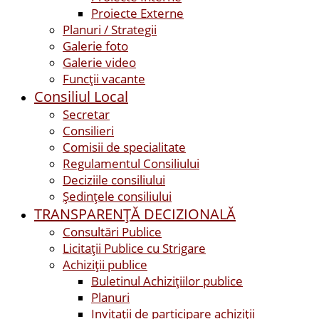
Proiecte Externe
Planuri / Strategii
Galerie foto
Galerie video
Funcții vacante
Consiliul Local
Secretar
Consilieri
Comisii de specialitate
Regulamentul Consiliului
Deciziile consiliului
Ședințele consiliului
TRANSPARENȚĂ DECIZIONALĂ
Consultări Publice
Licitații Publice cu Strigare
Achiziţii publice
Buletinul Achizițiilor publice
Planuri
Invitaţii de participare achiziții