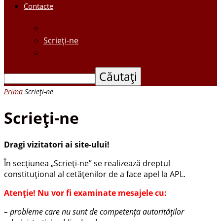
Contacte
Contacte
Scrieți-ne
Depune o petiție
Prima
Scrieți-ne
Scrieți-ne
Dragi vizitatori ai site-ului!
În secțiunea „Scrieți-ne” se realizează dreptul
constituțional al cetățenilor de a face apel la APL.
Atenție! Nu vor fi examinate mesajele cu:
– probleme care nu sunt de competența autorităților