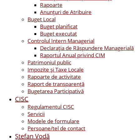
Rapoarte
Anunțuri de Atribuire
Buget Local
Buget planificat
Buget executat
Controlul Intern Managerial
Declarația de Răspundere Managerială
Raportul Anual privind CIM
Patrimoniul public
Impozite și Taxe Locale
Rapoarte de activitate
Raport de transparenţă
Bugetarea Participativă
CISC
Regulamentul CISC
Servicii
Modele de formulare
Persoane/tel de contact
Ştefan Vodă