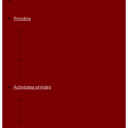
Primăria
Primar
Viceprimari
Comisiile
Aparatul Primăriei orașului Ștefan Vodă
Regulament
Organigrama
Dispozițiile primarului
Activitatea primării
Noutăți
Anunturi
Controlul Intern Managerial
Proiecte