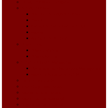
Licitații Publice cu Strigare
Achiziţii publice
Buletinul Achizițiilor publice
Planuri
Invitaţii de participare achiziții
Rapoarte
Anunțuri de Atribuire
Buget Local
Buget planificat
Buget executat
Controlul Intern Managerial
Declarația de Răspundere Managerială
Raportul Anual privind CIM
Patrimoniul public
Impozite și Taxe Locale
Rapoarte de activitate
Raport de transparenţă
Bugetarea Participativă