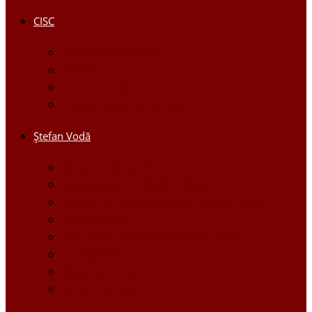
CISC
Regulamentul CISC
Servicii
Modele de formulare
Persoane/tel de contact
Ştefan Vodă
Așezarea geografică
Istoria orasului Ştefan Vodă
Drapelul şi Stema oraşului Ştefan Vodă
Personalităţi
Economie, Investiţii în Ştefan Vodă
Demografie
Obiective turistice
Orase infratite