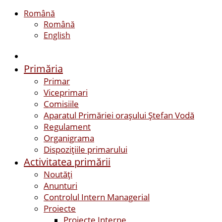
Română
Română
English
Primăria
Primar
Viceprimari
Comisiile
Aparatul Primăriei orașului Ștefan Vodă
Regulament
Organigrama
Dispozițiile primarului
Activitatea primării
Noutăți
Anunturi
Controlul Intern Managerial
Proiecte
Proiecte Interne