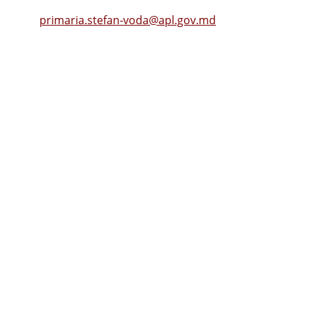
Tel.
(0242) 23053
, Fax: (0242) 22396
Email:
primaria.stefan-voda@apl.gov.md