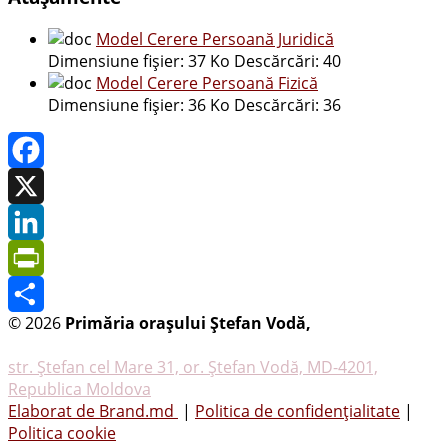
Model Cerere Persoană Juridică
Dimensiune fișier:
37 Ko
Descărcări:
40
Model Cerere Persoană Fizică
Dimensiune fișier:
36 Ko
Descărcări:
36
Facebook
X
LinkedIn
PrintFriendly
© 2026
Primăria oraşului Ştefan Vodă,
Toate
Share
drepturile rezervate
str. Ştefan cel Mare 31, or. Ştefan Vodă, MD-4201,
Republica Moldova
Elaborat de Brand.md
|
Politica de confidențialitate
|
Politica cookie