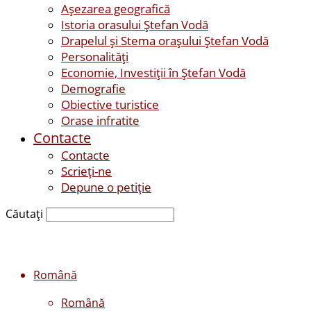
Așezarea geografică
Istoria orasului Ştefan Vodă
Drapelul şi Stema oraşului Ştefan Vodă
Personalităţi
Economie, Investiţii în Ştefan Vodă
Demografie
Obiective turistice
Orase infratite
Contacte
Contacte
Scrieți-ne
Depune o petiție
Căutați
Română
Română