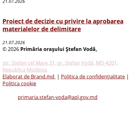
21.07.2026
Proiect de decizie cu privire la aprobarea
materialelor de delimitare
21.07.2026
© 2026
Primăria oraşului Ştefan Vodă,
Toate
drepturile rezervate
str. Ştefan cel Mare 31, or. Ştefan Vodă, MD-4201,
Republica Moldova
Elaborat de Brand.md
|
Politica de confidențialitate
|
Politica cookie
Tel.
(0242) 23053
, Fax: (0242) 22396
Email:
primaria.stefan-voda@apl.gov.md