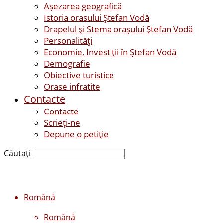
Așezarea geografică
Istoria orasului Ştefan Vodă
Drapelul şi Stema oraşului Ştefan Vodă
Personalităţi
Economie, Investiţii în Ştefan Vodă
Demografie
Obiective turistice
Orase infratite
Contacte
Contacte
Scrieți-ne
Depune o petiție
Căutați
Română
Română