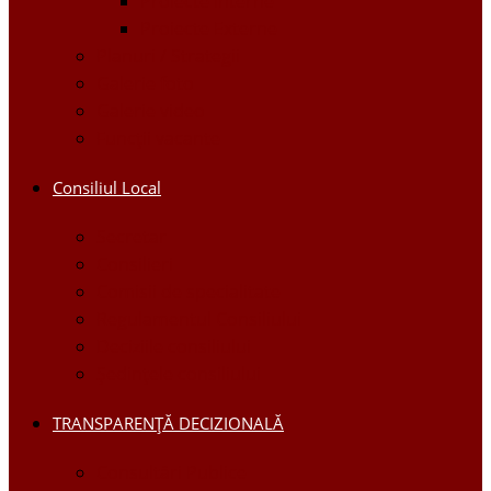
Proiecte Interne
Proiecte Externe
Planuri / Strategii
Galerie foto
Galerie video
Funcții vacante
Consiliul Local
Secretar
Consilieri
Comisii de specialitate
Regulamentul Consiliului
Deciziile consiliului
Ședințele consiliului
TRANSPARENȚĂ DECIZIONALĂ
Consultări Publice