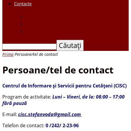
Contacte
Contacte
Scrieți-ne
Depune o petiție
Prima
Persoane/tel de contact
Persoane/tel de contact
Centrul de Informare și Servicii pentru Cetățeni (CISC)
Program de activitate:
Luni – Vineri, de la: 08:00 – 17:00
fără pauză
E-mail:
cisc.stefanvoda@gmail.com
Telefon de contact:
0 /242/ 2-23-96