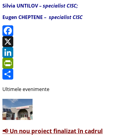
Silvia UNTILOV –
specialist CISC;
Eugen CHEPTENE –
specialist CISC
Facebook
X
LinkedIn
PrintFriendly
Share
Ultimele evenimente
📢 Un nou proiect finalizat în cadrul