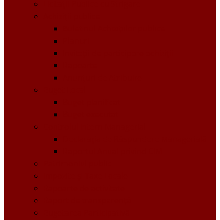
Licitații Publice cu Strigare
Achiziţii publice
Buletinul Achizițiilor publice
Planuri
Invitaţii de participare achiziții
Rapoarte
Anunțuri de Atribuire
Buget Local
Buget planificat
Buget executat
Controlul Intern Managerial
Declarația de Răspundere Managerială
Raportul Anual privind CIM
Patrimoniul public
Impozite și Taxe Locale
Rapoarte de activitate
Raport de transparenţă
Bugetarea Participativă