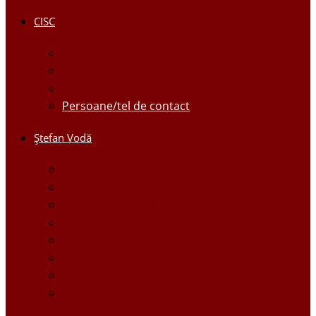
CISC
Regulamentul CISC
Servicii
Modele de formulare
Persoane/tel de contact
Ştefan Vodă
Așezarea geografică
Istoria orasului Ştefan Vodă
Drapelul şi Stema oraşului Ştefan Vodă
Personalităţi
Economie, Investiţii în Ştefan Vodă
Demografie
Obiective turistice
Orase infratite