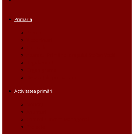
Primăria
Primar
Viceprimari
Comisiile
Aparatul Primăriei orașului Ștefan Vodă
Regulament
Organigrama
Dispozițiile primarului
Activitatea primării
Noutăți
Anunturi
Controlul Intern Managerial
Proiecte