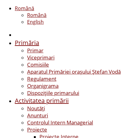
Română
Română
English
Primăria
Primar
Viceprimari
Comisiile
Aparatul Primăriei orașului Ștefan Vodă
Regulament
Organigrama
Dispozițiile primarului
Activitatea primării
Noutăți
Anunturi
Controlul Intern Managerial
Proiecte
Proiecte Interne