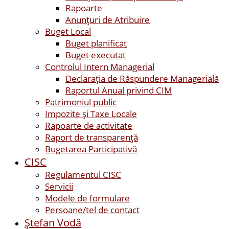
Rapoarte
Anunțuri de Atribuire
Buget Local
Buget planificat
Buget executat
Controlul Intern Managerial
Declarația de Răspundere Managerială
Raportul Anual privind CIM
Patrimoniul public
Impozite și Taxe Locale
Rapoarte de activitate
Raport de transparenţă
Bugetarea Participativă
CISC
Regulamentul CISC
Servicii
Modele de formulare
Persoane/tel de contact
Ştefan Vodă