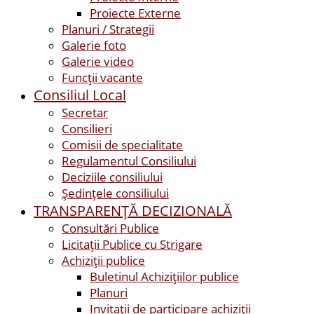
Proiecte Externe
Planuri / Strategii
Galerie foto
Galerie video
Funcții vacante
Consiliul Local
Secretar
Consilieri
Comisii de specialitate
Regulamentul Consiliului
Deciziile consiliului
Ședințele consiliului
TRANSPARENȚĂ DECIZIONALĂ
Consultări Publice
Licitații Publice cu Strigare
Achiziţii publice
Buletinul Achizițiilor publice
Planuri
Invitaţii de participare achiziții