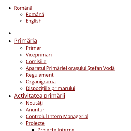
Română
Română
English
Primăria
Primar
Viceprimari
Comisiile
Aparatul Primăriei orașului Ștefan Vodă
Regulament
Organigrama
Dispozițiile primarului
Activitatea primării
Noutăți
Anunturi
Controlul Intern Managerial
Proiecte
Proiecte Interne