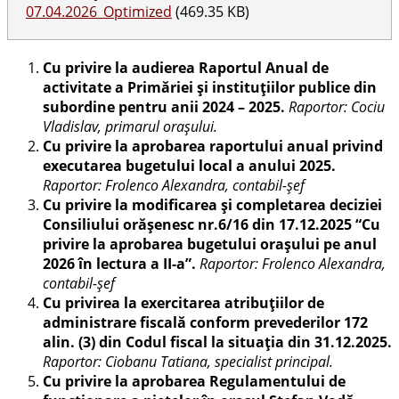
07.04.2026_Optimized
(469.35 KB)
Cu privire la audierea Raportul Anual de
activitate a Primăriei și instituțiilor publice din
subordine pentru anii 2024 – 2025.
Raportor: Cociu
Vladislav, primarul orașului
.
Cu privire la aprobarea raportului anual privind
executarea bugetului local a anului 2025.
Raportor: Frolenco Alexandra, contabil-șef
Cu privire la modificarea şi completarea deciziei
Consiliului orăşenesc nr.6/16 din 17.12.2025 “Cu
privire la aprobarea bugetului oraşului pe anul
2026 în lectura a II-a”.
Raportor: Frolenco Alexandra,
contabil-șef
Cu
privirea
la exercitarea atribuțiilor de
administrare fiscală conform prevederilor
172
alin. (3) din Codul fiscal la situația din 31.12.2025
.
Raportor: Ciobanu Tatiana, specialist principal.
Cu privire la aprobarea Regulamentului de