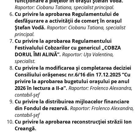
funcţionare a pieţelor în oraşul Ştefan Vodă.
Raportor: Ciobanu Tatiana, specialist principal.
Cu privire la aprobarea Regulamentului de
desfăşurare a activității de comerţ în orașul
Ştefan Vodă
.
Raportor: Ciobanu Tatiana, specialist
principal.
Cu privire la aprobarea Regulamentului
Festivalului Cobzarilor cu genericul „COBZA
DORUL ÎMI ALINĂ”.
Raportor: Uța Valentina,
specialist.
Cu privire la modificarea şi completarea deciziei
Consiliului orăşenesc nr.6/16 din 17.12.2025 “Cu
privire la aprobarea bugetului oraşului pe anul
2026 în lectura a II-a”.
Raportor: Frolenco Alexandra,
contabil-șef
Cu privire la distribuirea mijloacelor financiare
din Fondul de rezervă.
Raportor: Frolenco Alexandra,
contabil-șef
Cu privire la aprobarea reconstrucției străzii Ion
Creangă.