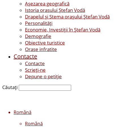
Așezarea geografică
Istoria orasului Ştefan Vodă
Drapelul şi Stema oraşului Ştefan Vodă
Personalităţi
Economie, Investiţii în Ştefan Vodă
Demografie
Obiective turistice
Orase infratite
Contacte
Contacte
Scrieți-ne
Depune o petiție
Căutați
Română
Română