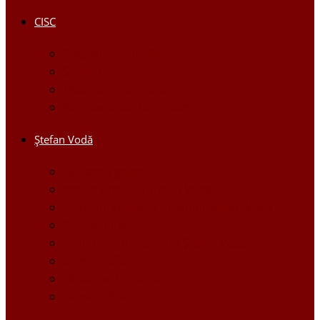
CISC
Regulamentul CISC
Servicii
Modele de formulare
Persoane/tel de contact
Ştefan Vodă
Așezarea geografică
Istoria orasului Ştefan Vodă
Drapelul şi Stema oraşului Ştefan Vodă
Personalităţi
Economie, Investiţii în Ştefan Vodă
Demografie
Obiective turistice
Orase infratite