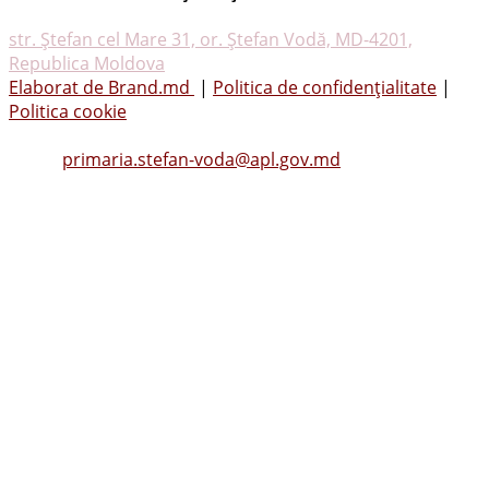
drepturile rezervate
str. Ştefan cel Mare 31, or. Ştefan Vodă, MD-4201,
Republica Moldova
Elaborat de Brand.md
|
Politica de confidențialitate
|
Politica cookie
Tel.
(0242) 23053
, Fax: (0242) 22396
Email:
primaria.stefan-voda@apl.gov.md