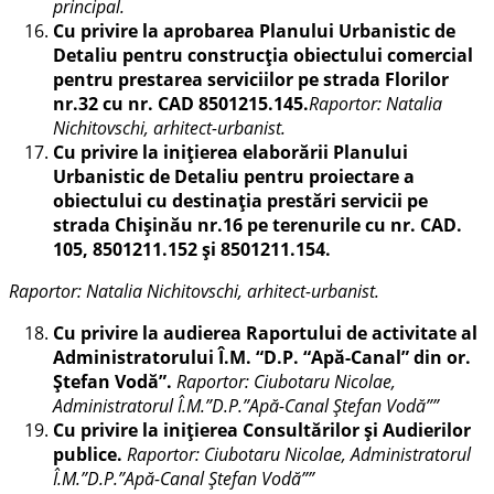
principal.
Cu privire la aprobarea Planului Urbanistic de
Detaliu pentru construcția obiectului comercial
pentru prestarea serviciilor pe strada Florilor
nr.32 cu nr.
CAD 8501215.145.
Raportor:
Natalia
Nichitovschi,
arhitect-urbanist.
Cu privire la
inițierea elaborării Planului
Urbanistic de Detaliu pentru proiectare a
obiectului cu destinația prestări servicii pe
strada Chișinău nr.16
pe terenurile
cu nr. CAD.
105, 8501211.152 și 8501211.154.
Raportor:
Natalia Nichitovschi
, arhitect-urbanist.
Cu privire la audierea Raportului de activitate al
Administratorului Î.M. “D.P. “Apă-Canal” din or.
Ștefan Vodă”.
Raportor: Ciubotaru Nicolae,
Administratorul
Î.M.”D.P.”Apă-Canal Ștefan Vodă””
Cu privire la inițierea Consultărilor și Audierilor
publice.
Raportor:
Ciubotaru Nicolae, Administratorul
Î.M.”D.P.”Apă-Canal Ștefan Vodă””