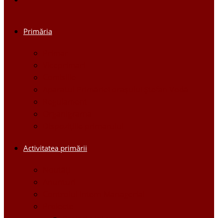
Primăria
Primar
Viceprimari
Comisiile
Aparatul Primăriei orașului Ștefan Vodă
Regulament
Organigrama
Dispozițiile primarului
Activitatea primării
Noutăți
Anunturi
Controlul Intern Managerial
Proiecte