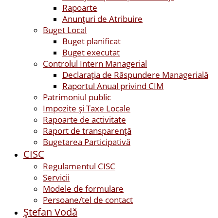
Rapoarte
Anunțuri de Atribuire
Buget Local
Buget planificat
Buget executat
Controlul Intern Managerial
Declarația de Răspundere Managerială
Raportul Anual privind CIM
Patrimoniul public
Impozite și Taxe Locale
Rapoarte de activitate
Raport de transparenţă
Bugetarea Participativă
CISC
Regulamentul CISC
Servicii
Modele de formulare
Persoane/tel de contact
Ştefan Vodă