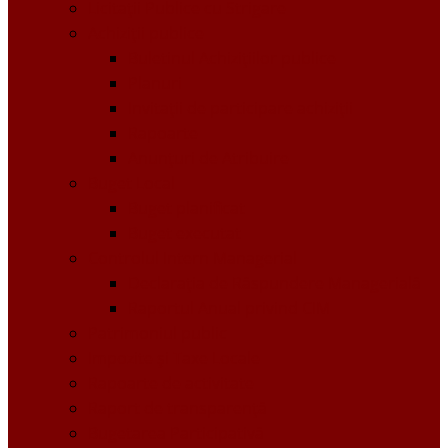
Licitații Publice cu Strigare
Achiziţii publice
Buletinul Achizițiilor publice
Planuri
Invitaţii de participare achiziții
Rapoarte
Anunțuri de Atribuire
Buget Local
Buget planificat
Buget executat
Controlul Intern Managerial
Declarația de Răspundere Managerială
Raportul Anual privind CIM
Patrimoniul public
Impozite și Taxe Locale
Rapoarte de activitate
Raport de transparenţă
Bugetarea Participativă