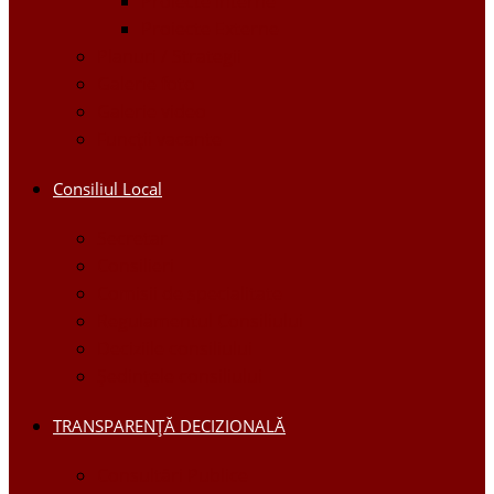
Proiecte Interne
Proiecte Externe
Planuri / Strategii
Galerie foto
Galerie video
Funcții vacante
Consiliul Local
Secretar
Consilieri
Comisii de specialitate
Regulamentul Consiliului
Deciziile consiliului
Ședințele consiliului
TRANSPARENȚĂ DECIZIONALĂ
Consultări Publice