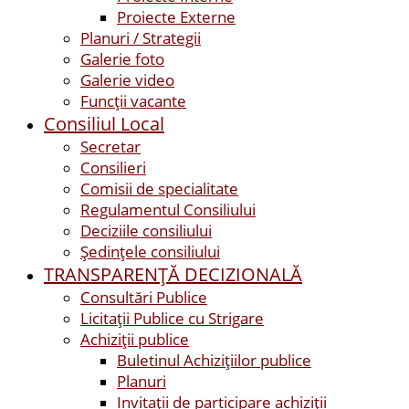
Proiecte Externe
Planuri / Strategii
Galerie foto
Galerie video
Funcții vacante
Consiliul Local
Secretar
Consilieri
Comisii de specialitate
Regulamentul Consiliului
Deciziile consiliului
Ședințele consiliului
TRANSPARENȚĂ DECIZIONALĂ
Consultări Publice
Licitații Publice cu Strigare
Achiziţii publice
Buletinul Achizițiilor publice
Planuri
Invitaţii de participare achiziții