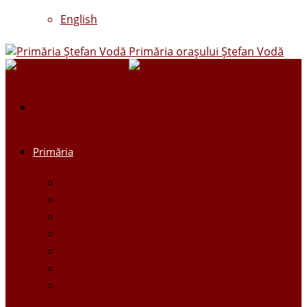
English
Primăria oraşului Ştefan Vodă
Primăria
Primar
Viceprimari
Comisiile
Aparatul Primăriei orașului Ștefan Vodă
Regulament
Organigrama
Dispozițiile primarului