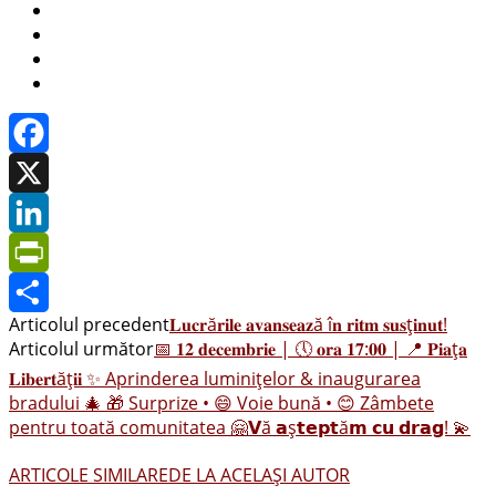
Facebook
X
LinkedIn
PrintFriendly
Articolul precedent
𝐋𝐮𝐜𝐫ă𝐫𝐢𝐥𝐞 𝐚𝐯𝐚𝐧𝐬𝐞𝐚𝐳ă î𝐧 𝐫𝐢𝐭𝐦 𝐬𝐮𝐬ț𝐢𝐧𝐮𝐭!
Share
Articolul următor
📅 𝟏𝟐 𝐝𝐞𝐜𝐞𝐦𝐛𝐫𝐢𝐞 | 🕔 𝐨𝐫𝐚 𝟏𝟕:𝟎𝟎 | 📍 𝐏𝐢𝐚ț𝐚
𝐋𝐢𝐛𝐞𝐫𝐭ăț𝐢𝐢 ✨ Aprinderea luminițelor & inaugurarea
bradului 🎄 🎁 Surprize • 😄 Voie bună • 😊 Zâmbete
pentru toată comunitatea 🤗𝗩ă 𝗮ș𝘁𝗲𝗽𝘁ă𝗺 𝗰𝘂 𝗱𝗿𝗮𝗴! 💫
ARTICOLE SIMILARE
DE LA ACELAȘI AUTOR