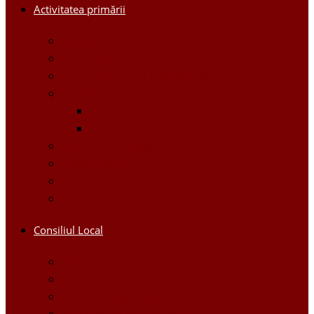
Activitatea primării
Noutăți
Anunturi
Controlul Intern Managerial
Proiecte
Proiecte Interne
Proiecte Externe
Planuri / Strategii
Galerie foto
Galerie video
Funcții vacante
Consiliul Local
Secretar
Consilieri
Comisii de specialitate