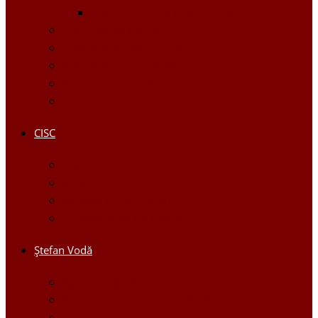
Raportul Anual privind CIM
Patrimoniul public
Impozite și Taxe Locale
Rapoarte de activitate
Raport de transparenţă
Bugetarea Participativă
CISC
Regulamentul CISC
Servicii
Modele de formulare
Persoane/tel de contact
Ştefan Vodă
Așezarea geografică
Istoria orasului Ştefan Vodă
Drapelul şi Stema oraşului Ştefan Vodă