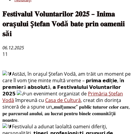
𝐅𝐞𝐬𝐭𝐢𝐯𝐚𝐥𝐮𝐥 𝐕𝐨𝐥𝐮𝐧𝐭𝐚𝐫𝐢𝐥𝐨𝐫 𝟐𝟎𝟐𝟓 – 𝐈𝐧𝐢𝐦𝐚
𝐨𝐫𝐚ș𝐮𝐥𝐮𝐢 Ș𝐭𝐞𝐟𝐚𝐧 𝐕𝐨𝐝ă 𝐛𝐚𝐭𝐞 𝐩𝐫𝐢𝐧 𝐨𝐚𝐦𝐞𝐧𝐢𝐢
𝐬ă𝐢
06.12.2025
11
Astăzi, în orașul Ștefan Vodă, am trăit un moment pe
care îl vom ține minte multă vreme – 𝗽𝗿𝗶𝗺𝗮 𝗲𝗱𝗶ț𝗶𝗲, î𝗻
𝗽𝗿𝗲𝗺𝗶𝗲𝗿ă 𝗮𝗯𝘀𝗼𝗹𝘂𝘁ă, 𝗮 𝗙𝗲𝘀𝘁𝗶𝘃𝗮𝗹𝘂𝗹𝘂𝗶 𝗩𝗼𝗹𝘂𝗻𝘁𝗮𝗿𝗶𝗹𝗼𝗿
𝟮𝟬𝟮𝟱
un eveniment organizat de
Primăria Ștefan
Vodă
împreună cu
Casa de Cultură
, creat din dorința
sinceră de a spune un„𝐦𝐮𝐥ț𝐮𝐦𝐞𝐬𝐜” 𝐩𝐮𝐛𝐥𝐢𝐜 𝐭𝐮𝐭𝐮𝐫𝐨𝐫 𝐜𝐞𝐥𝐨𝐫 𝐜𝐚𝐫𝐞,
𝐩𝐞 𝐩𝐚𝐫𝐜𝐮𝐫𝐬𝐮𝐥 𝐚𝐧𝐮𝐥𝐮𝐢, 𝐚𝐮 𝐥𝐮𝐜𝐫𝐚𝐭 𝐩𝐞𝐧𝐭𝐫𝐮 𝐛𝐢𝐧𝐞𝐥𝐞 𝐜𝐨𝐦𝐮𝐧𝐢𝐭ăț𝐢𝐢
𝐧𝐨𝐚𝐬𝐭𝐫𝐞.
Festivalul a adunat laolaltă oameni diferiți,
personalități, 𝘁𝗶𝗻𝗲𝗿𝗶, 𝗽𝗿𝗼𝗳𝗲𝘀𝗶𝗼𝗻𝗶ș𝘁𝗶, 𝗴𝗿𝘂𝗽𝘂𝗿𝗶 𝗱𝗲