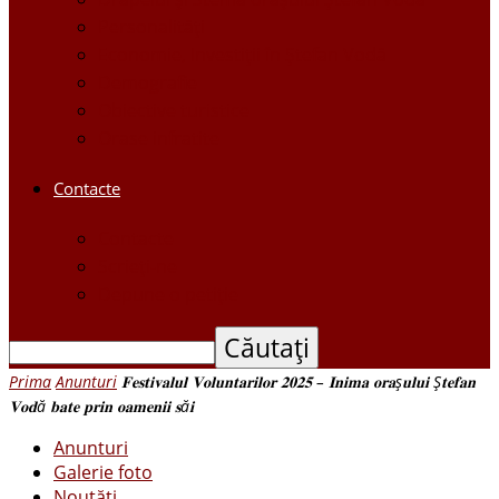
Personalităţi
Economie, Investiţii în Ştefan Vodă
Demografie
Obiective turistice
Orase infratite
Contacte
Contacte
Scrieți-ne
Depune o petiție
Prima
Anunturi
𝐅𝐞𝐬𝐭𝐢𝐯𝐚𝐥𝐮𝐥 𝐕𝐨𝐥𝐮𝐧𝐭𝐚𝐫𝐢𝐥𝐨𝐫 𝟐𝟎𝟐𝟓 – 𝐈𝐧𝐢𝐦𝐚 𝐨𝐫𝐚ș𝐮𝐥𝐮𝐢 Ș𝐭𝐞𝐟𝐚𝐧
𝐕𝐨𝐝ă 𝐛𝐚𝐭𝐞 𝐩𝐫𝐢𝐧 𝐨𝐚𝐦𝐞𝐧𝐢𝐢 𝐬ă𝐢
Anunturi
Galerie foto
Noutăți