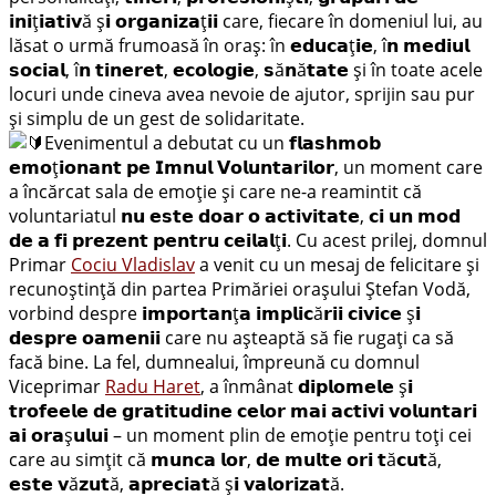
𝗶𝗻𝗶ț𝗶𝗮𝘁𝗶𝘃ă ș𝗶 𝗼𝗿𝗴𝗮𝗻𝗶𝘇𝗮ț𝗶𝗶 care, fiecare în domeniul lui, au
lăsat o urmă frumoasă în oraș: în 𝗲𝗱𝘂𝗰𝗮ț𝗶𝗲, î𝗻 𝗺𝗲𝗱𝗶𝘂𝗹
𝘀𝗼𝗰𝗶𝗮𝗹, î𝗻 𝘁𝗶𝗻𝗲𝗿𝗲𝘁, 𝗲𝗰𝗼𝗹𝗼𝗴𝗶𝗲, 𝘀ă𝗻ă𝘁𝗮𝘁𝗲 și în toate acele
locuri unde cineva avea nevoie de ajutor, sprijin sau pur
și simplu de un gest de solidaritate.
Evenimentul a debutat cu un 𝗳𝗹𝗮𝘀𝗵𝗺𝗼𝗯
𝗲𝗺𝗼ț𝗶𝗼𝗻𝗮𝗻𝘁 𝗽𝗲 𝗜𝗺𝗻𝘂𝗹 𝗩𝗼𝗹𝘂𝗻𝘁𝗮𝗿𝗶𝗹𝗼𝗿, un moment care
a încărcat sala de emoție și care ne-a reamintit că
voluntariatul 𝗻𝘂 𝗲𝘀𝘁𝗲 𝗱𝗼𝗮𝗿 𝗼 𝗮𝗰𝘁𝗶𝘃𝗶𝘁𝗮𝘁𝗲, 𝗰𝗶 𝘂𝗻 𝗺𝗼𝗱
𝗱𝗲 𝗮 𝗳𝗶 𝗽𝗿𝗲𝘇𝗲𝗻𝘁 𝗽𝗲𝗻𝘁𝗿𝘂 𝗰𝗲𝗶𝗹𝗮𝗹ț𝗶. Cu acest prilej, domnul
Primar
Cociu Vladislav
a venit cu un mesaj de felicitare și
recunoștință din partea Primăriei orașului Ștefan Vodă,
vorbind despre 𝗶𝗺𝗽𝗼𝗿𝘁𝗮𝗻ț𝗮 𝗶𝗺𝗽𝗹𝗶𝗰ă𝗿𝗶𝗶 𝗰𝗶𝘃𝗶𝗰𝗲 ș𝗶
𝗱𝗲𝘀𝗽𝗿𝗲 𝗼𝗮𝗺𝗲𝗻𝗶𝗶 care nu așteaptă să fie rugați ca să
facă bine. La fel, dumnealui, împreună cu domnul
Viceprimar
Radu Haret
, a înmânat 𝗱𝗶𝗽𝗹𝗼𝗺𝗲𝗹𝗲 ș𝗶
𝘁𝗿𝗼𝗳𝗲𝗲𝗹𝗲 𝗱𝗲 𝗴𝗿𝗮𝘁𝗶𝘁𝘂𝗱𝗶𝗻𝗲 𝗰𝗲𝗹𝗼𝗿 𝗺𝗮𝗶 𝗮𝗰𝘁𝗶𝘃𝗶 𝘃𝗼𝗹𝘂𝗻𝘁𝗮𝗿𝗶
𝗮𝗶 𝗼𝗿𝗮ș𝘂𝗹𝘂𝗶 – un moment plin de emoție pentru toți cei
care au simțit că 𝗺𝘂𝗻𝗰𝗮 𝗹𝗼𝗿, 𝗱𝗲 𝗺𝘂𝗹𝘁𝗲 𝗼𝗿𝗶 𝘁ă𝗰𝘂𝘁ă,
𝗲𝘀𝘁𝗲 𝘃ă𝘇𝘂𝘁ă, 𝗮𝗽𝗿𝗲𝗰𝗶𝗮𝘁ă ș𝗶 𝘃𝗮𝗹𝗼𝗿𝗶𝘇𝗮𝘁ă.