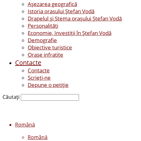
Așezarea geografică
Istoria orasului Ştefan Vodă
Drapelul şi Stema oraşului Ştefan Vodă
Personalităţi
Economie, Investiţii în Ştefan Vodă
Demografie
Obiective turistice
Orase infratite
Contacte
Contacte
Scrieți-ne
Depune o petiție
Căutați
Română
Română