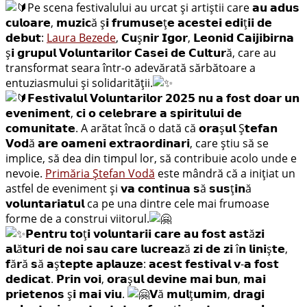
Pe scena festivalului au urcat și artiștii care 𝗮𝘂 𝗮𝗱𝘂𝘀
𝗰𝘂𝗹𝗼𝗮𝗿𝗲, 𝗺𝘂𝘇𝗶𝗰ă ș𝗶 𝗳𝗿𝘂𝗺𝘂𝘀𝗲ț𝗲 𝗮𝗰𝗲𝘀𝘁𝗲𝗶 𝗲𝗱𝗶ț𝗶𝗶 𝗱𝗲
𝗱𝗲𝗯𝘂𝘁:
Laura Bezede
, 𝗖𝘂ș𝗻𝗶𝗿 𝗜𝗴𝗼𝗿, 𝗟𝗲𝗼𝗻𝗶𝗱 𝗖𝗮𝗶𝗷𝗶𝗯𝗶𝗿𝗻𝗮
ș𝗶 𝗴𝗿𝘂𝗽𝘂𝗹 𝗩𝗼𝗹𝘂𝗻𝘁𝗮𝗿𝗶𝗹𝗼𝗿 𝗖𝗮𝘀𝗲𝗶 𝗱𝗲 𝗖𝘂𝗹𝘁𝘂𝗿ă, care au
transformat seara într-o adevărată sărbătoare a
entuziasmului și solidarității.
𝗙𝗲𝘀𝘁𝗶𝘃𝗮𝗹𝘂𝗹 𝗩𝗼𝗹𝘂𝗻𝘁𝗮𝗿𝗶𝗹𝗼𝗿 𝟮𝟬𝟮𝟱 𝗻𝘂 𝗮 𝗳𝗼𝘀𝘁 𝗱𝗼𝗮𝗿 𝘂𝗻
𝗲𝘃𝗲𝗻𝗶𝗺𝗲𝗻𝘁, 𝗰𝗶 𝗼 𝗰𝗲𝗹𝗲𝗯𝗿𝗮𝗿𝗲 𝗮 𝘀𝗽𝗶𝗿𝗶𝘁𝘂𝗹𝘂𝗶 𝗱𝗲
𝗰𝗼𝗺𝘂𝗻𝗶𝘁𝗮𝘁𝗲. A arătat încă o dată că 𝗼𝗿𝗮ș𝘂𝗹 Ș𝘁𝗲𝗳𝗮𝗻
𝗩𝗼𝗱ă 𝗮𝗿𝗲 𝗼𝗮𝗺𝗲𝗻𝗶 𝗲𝘅𝘁𝗿𝗮𝗼𝗿𝗱𝗶𝗻𝗮𝗿𝗶, care știu să se
implice, să dea din timpul lor, să contribuie acolo unde e
nevoie.
Primăria Ștefan Vodă
este mândră că a inițiat un
astfel de eveniment și 𝘃𝗮 𝗰𝗼𝗻𝘁𝗶𝗻𝘂𝗮 𝘀ă 𝘀𝘂𝘀ț𝗶𝗻ă
𝘃𝗼𝗹𝘂𝗻𝘁𝗮𝗿𝗶𝗮𝘁𝘂𝗹 ca pe una dintre cele mai frumoase
forme de a construi viitorul.
𝗣𝗲𝗻𝘁𝗿𝘂 𝘁𝗼ț𝗶 𝘃𝗼𝗹𝘂𝗻𝘁𝗮𝗿𝗶𝗶 𝗰𝗮𝗿𝗲 𝗮𝘂 𝗳𝗼𝘀𝘁 𝗮𝘀𝘁ă𝘇𝗶
𝗮𝗹ă𝘁𝘂𝗿𝗶 𝗱𝗲 𝗻𝗼𝗶 𝘀𝗮𝘂 𝗰𝗮𝗿𝗲 𝗹𝘂𝗰𝗿𝗲𝗮𝘇ă 𝘇𝗶 𝗱𝗲 𝘇𝗶 î𝗻 𝗹𝗶𝗻𝗶ș𝘁𝗲,
𝗳ă𝗿ă 𝘀ă 𝗮ș𝘁𝗲𝗽𝘁𝗲 𝗮𝗽𝗹𝗮𝘂𝘇𝗲: 𝗮𝗰𝗲𝘀𝘁 𝗳𝗲𝘀𝘁𝗶𝘃𝗮𝗹 𝘃-𝗮 𝗳𝗼𝘀𝘁
𝗱𝗲𝗱𝗶𝗰𝗮𝘁. 𝗣𝗿𝗶𝗻 𝘃𝗼𝗶, 𝗼𝗿𝗮ș𝘂𝗹 𝗱𝗲𝘃𝗶𝗻𝗲 𝗺𝗮𝗶 𝗯𝘂𝗻, 𝗺𝗮𝗶
𝗽𝗿𝗶𝗲𝘁𝗲𝗻𝗼𝘀 ș𝗶 𝗺𝗮𝗶 𝘃𝗶𝘂.
𝗩ă 𝗺𝘂𝗹ț𝘂𝗺𝗶𝗺, 𝗱𝗿𝗮𝗴𝗶