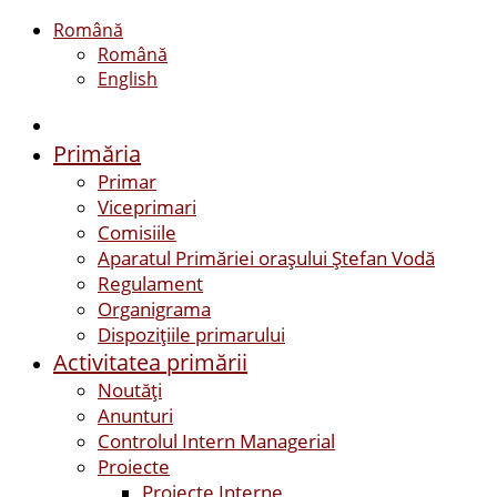
Română
Română
English
Primăria
Primar
Viceprimari
Comisiile
Aparatul Primăriei orașului Ștefan Vodă
Regulament
Organigrama
Dispozițiile primarului
Activitatea primării
Noutăți
Anunturi
Controlul Intern Managerial
Proiecte
Proiecte Interne