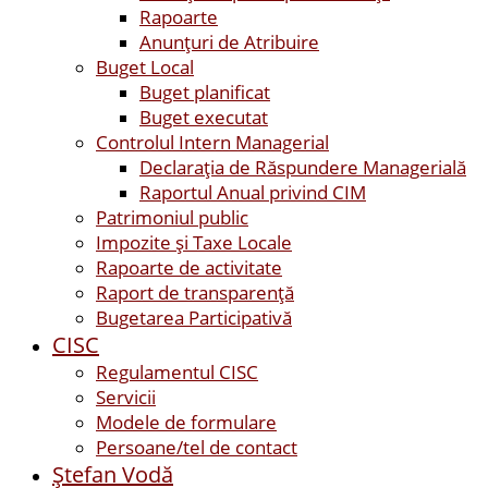
Rapoarte
Anunțuri de Atribuire
Buget Local
Buget planificat
Buget executat
Controlul Intern Managerial
Declarația de Răspundere Managerială
Raportul Anual privind CIM
Patrimoniul public
Impozite și Taxe Locale
Rapoarte de activitate
Raport de transparenţă
Bugetarea Participativă
CISC
Regulamentul CISC
Servicii
Modele de formulare
Persoane/tel de contact
Ştefan Vodă