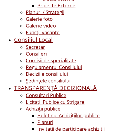
Proiecte Externe
Planuri / Strategii
Galerie foto
Galerie video
Funcții vacante
Consiliul Local
Secretar
Consilieri
Comisii de specialitate
Regulamentul Consiliului
Deciziile consiliului
Ședințele consiliului
TRANSPARENȚĂ DECIZIONALĂ
Consultări Publice
Licitații Publice cu Strigare
Achiziţii publice
Buletinul Achizițiilor publice
Planuri
Invitaţii de participare achiziții