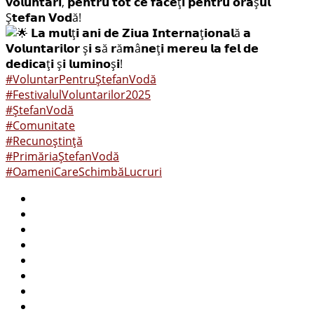
𝘃𝗼𝗹𝘂𝗻𝘁𝗮𝗿𝗶, 𝗽𝗲𝗻𝘁𝗿𝘂 𝘁𝗼𝘁 𝗰𝗲 𝗳𝗮𝗰𝗲ț𝗶 𝗽𝗲𝗻𝘁𝗿𝘂 𝗼𝗿𝗮ș𝘂𝗹
Ș𝘁𝗲𝗳𝗮𝗻 𝗩𝗼𝗱ă!
𝗟𝗮 𝗺𝘂𝗹ț𝗶 𝗮𝗻𝗶 𝗱𝗲 𝗭𝗶𝘂𝗮 𝗜𝗻𝘁𝗲𝗿𝗻𝗮ț𝗶𝗼𝗻𝗮𝗹ă 𝗮
𝗩𝗼𝗹𝘂𝗻𝘁𝗮𝗿𝗶𝗹𝗼𝗿 ș𝗶 𝘀ă 𝗿ă𝗺â𝗻𝗲ț𝗶 𝗺𝗲𝗿𝗲𝘂 𝗹𝗮 𝗳𝗲𝗹 𝗱𝗲
𝗱𝗲𝗱𝗶𝗰𝗮ț𝗶 ș𝗶 𝗹𝘂𝗺𝗶𝗻𝗼ș𝗶!
#VoluntarPentruȘtefanVodă
#FestivalulVoluntarilor2025
#ȘtefanVodă
#Comunitate
#Recunoștință
#PrimăriaȘtefanVodă
#OameniCareSchimbăLucruri