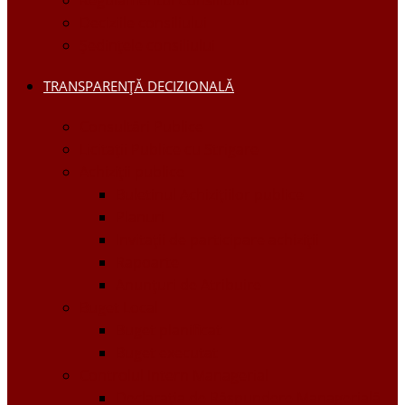
Regulamentul Consiliului
Deciziile consiliului
Ședințele consiliului
TRANSPARENȚĂ DECIZIONALĂ
Consultări Publice
Licitații Publice cu Strigare
Achiziţii publice
Buletinul Achizițiilor publice
Planuri
Invitaţii de participare achiziții
Rapoarte
Anunțuri de Atribuire
Buget Local
Buget planificat
Buget executat
Controlul Intern Managerial
Declarația de Răspundere Managerială