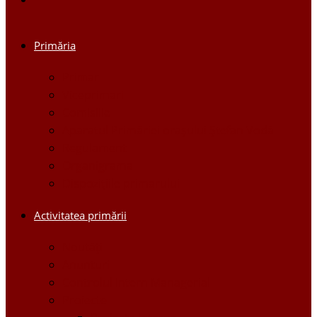
Primăria
Primar
Viceprimari
Comisiile
Aparatul Primăriei orașului Ștefan Vodă
Regulament
Organigrama
Dispozițiile primarului
Activitatea primării
Noutăți
Anunturi
Controlul Intern Managerial
Proiecte