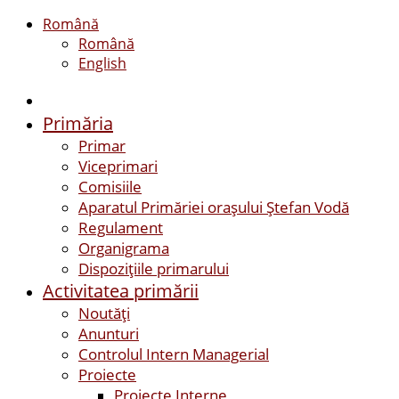
Română
Română
English
Primăria
Primar
Viceprimari
Comisiile
Aparatul Primăriei orașului Ștefan Vodă
Regulament
Organigrama
Dispozițiile primarului
Activitatea primării
Noutăți
Anunturi
Controlul Intern Managerial
Proiecte
Proiecte Interne