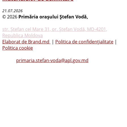
21.07.2026
© 2026
Primăria oraşului Ştefan Vodă,
Toate
drepturile rezervate
str. Ştefan cel Mare 31, or. Ştefan Vodă, MD-4201,
Republica Moldova
Elaborat de Brand.md
|
Politica de confidențialitate
|
Politica cookie
Tel.
(0242) 23053
, Fax: (0242) 22396
Email:
primaria.stefan-voda@apl.gov.md