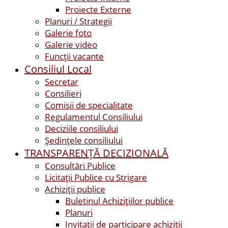
Proiecte Externe
Planuri / Strategii
Galerie foto
Galerie video
Funcții vacante
Consiliul Local
Secretar
Consilieri
Comisii de specialitate
Regulamentul Consiliului
Deciziile consiliului
Ședințele consiliului
TRANSPARENȚĂ DECIZIONALĂ
Consultări Publice
Licitații Publice cu Strigare
Achiziţii publice
Buletinul Achizițiilor publice
Planuri
Invitaţii de participare achiziții