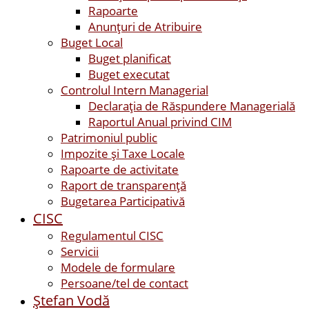
Rapoarte
Anunțuri de Atribuire
Buget Local
Buget planificat
Buget executat
Controlul Intern Managerial
Declarația de Răspundere Managerială
Raportul Anual privind CIM
Patrimoniul public
Impozite și Taxe Locale
Rapoarte de activitate
Raport de transparenţă
Bugetarea Participativă
CISC
Regulamentul CISC
Servicii
Modele de formulare
Persoane/tel de contact
Ştefan Vodă