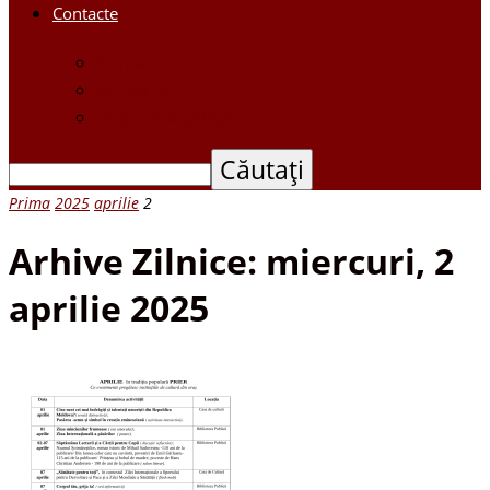
Contacte
Contacte
Scrieți-ne
Depune o petiție
Prima
2025
aprilie
2
Arhive Zilnice: miercuri, 2
aprilie 2025