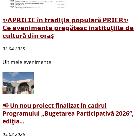
✨𝗔𝗣𝗥𝗜𝗟𝗜𝗘 î𝗻 𝘁𝗿𝗮𝗱𝗶ț𝗶𝗮 𝗽𝗼𝗽𝘂𝗹𝗮𝗿ă 𝗣𝗥𝗜𝗘𝗥✨
𝗖𝗲 𝗲𝘃𝗲𝗻𝗶𝗺𝗲𝗻𝘁𝗲 𝗽𝗿𝗲𝗴ă𝘁𝗲𝘀𝗰 𝗶𝗻𝘀𝘁𝗶𝘁𝘂ț𝗶𝗶𝗹𝗲 𝗱𝗲
𝗰𝘂𝗹𝘁𝘂𝗿ă 𝗱𝗶𝗻 𝗼𝗿𝗮ș
02.04.2025
Ultimele evenimente
📢 Un nou proiect finalizat în cadrul
Programului „Bugetarea Participativă 2026”,
ediția...
05.08.2026