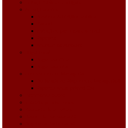
Licitații Publice cu Strigare
Achiziţii publice
Buletinul Achizițiilor publice
Planuri
Invitaţii de participare achiziții
Rapoarte
Anunțuri de Atribuire
Buget Local
Buget planificat
Buget executat
Controlul Intern Managerial
Declarația de Răspundere Managerială
Raportul Anual privind CIM
Patrimoniul public
Impozite și Taxe Locale
Rapoarte de activitate
Raport de transparenţă
Bugetarea Participativă