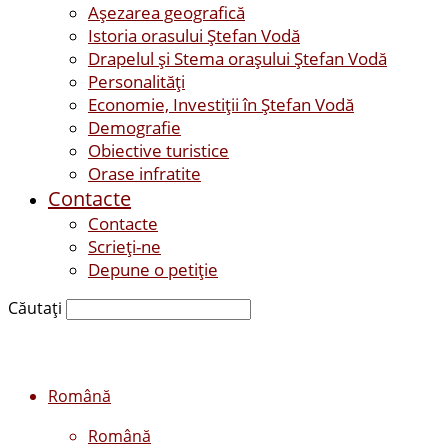
Așezarea geografică
Istoria orasului Ştefan Vodă
Drapelul şi Stema oraşului Ştefan Vodă
Personalităţi
Economie, Investiţii în Ştefan Vodă
Demografie
Obiective turistice
Orase infratite
Contacte
Contacte
Scrieți-ne
Depune o petiție
Căutați
Română
Română