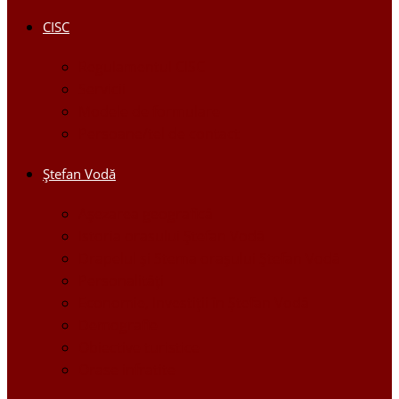
CISC
Regulamentul CISC
Servicii
Modele de formulare
Persoane/tel de contact
Ştefan Vodă
Așezarea geografică
Istoria orasului Ştefan Vodă
Drapelul şi Stema oraşului Ştefan Vodă
Personalităţi
Economie, Investiţii în Ştefan Vodă
Demografie
Obiective turistice
Orase infratite