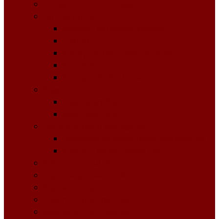
Licitații Publice cu Strigare
Achiziţii publice
Buletinul Achizițiilor publice
Planuri
Invitaţii de participare achiziții
Rapoarte
Anunțuri de Atribuire
Buget Local
Buget planificat
Buget executat
Controlul Intern Managerial
Declarația de Răspundere Managerială
Raportul Anual privind CIM
Patrimoniul public
Impozite și Taxe Locale
Rapoarte de activitate
Raport de transparenţă
Bugetarea Participativă