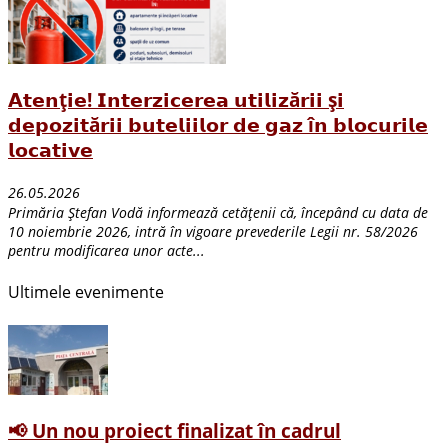
𝗔𝘁𝗲𝗻ț𝗶𝗲! 𝗜𝗻𝘁𝗲𝗿𝘇𝗶𝗰𝗲𝗿𝗲𝗮 𝘂𝘁𝗶𝗹𝗶𝘇ă𝗿𝗶𝗶 ș𝗶
𝗱𝗲𝗽𝗼𝘇𝗶𝘁ă𝗿𝗶𝗶 𝗯𝘂𝘁𝗲𝗹𝗶𝗶𝗹𝗼𝗿 𝗱𝗲 𝗴𝗮𝘇 î𝗻 𝗯𝗹𝗼𝗰𝘂𝗿𝗶𝗹𝗲
𝗹𝗼𝗰𝗮𝘁𝗶𝘃𝗲
26.05.2026
Primăria Ștefan Vodă informează cetățenii că, începând cu data de
10 noiembrie 2026, intră în vigoare prevederile Legii nr. 58/2026
pentru modificarea unor acte...
Ultimele evenimente
📢 Un nou proiect finalizat în cadrul