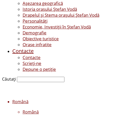
Așezarea geografică
Istoria orasului Ştefan Vodă
Drapelul şi Stema oraşului Ştefan Vodă
Personalităţi
Economie, Investiţii în Ştefan Vodă
Demografie
Obiective turistice
Orase infratite
Contacte
Contacte
Scrieți-ne
Depune o petiție
Căutați
Română
Română