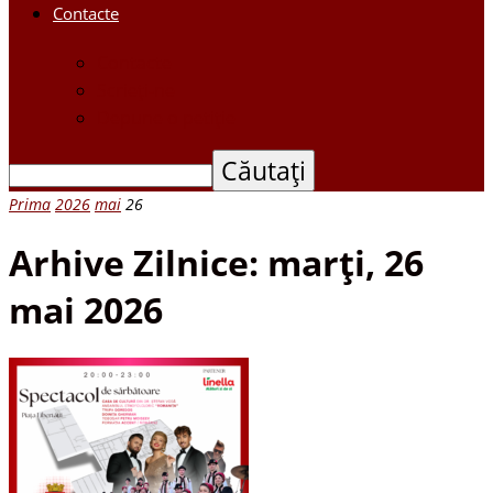
Contacte
Contacte
Scrieți-ne
Depune o petiție
Prima
2026
mai
26
Arhive Zilnice: marți, 26
mai 2026