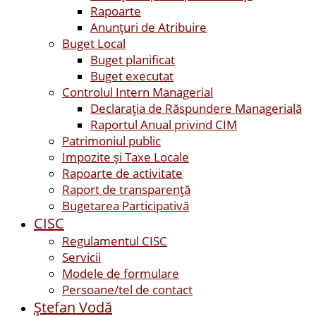
Rapoarte
Anunțuri de Atribuire
Buget Local
Buget planificat
Buget executat
Controlul Intern Managerial
Declarația de Răspundere Managerială
Raportul Anual privind CIM
Patrimoniul public
Impozite și Taxe Locale
Rapoarte de activitate
Raport de transparenţă
Bugetarea Participativă
CISC
Regulamentul CISC
Servicii
Modele de formulare
Persoane/tel de contact
Ştefan Vodă