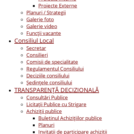
Proiecte Externe
Planuri / Strategii
Galerie foto
Galerie video
Funcții vacante
Consiliul Local
Secretar
Consilieri
Comisii de specialitate
Regulamentul Consiliului
Deciziile consiliului
Ședințele consiliului
TRANSPARENȚĂ DECIZIONALĂ
Consultări Publice
Licitații Publice cu Strigare
Achiziţii publice
Buletinul Achizițiilor publice
Planuri
Invitaţii de participare achiziții