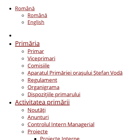
Română
Română
English
Primăria
Primar
Viceprimari
Comisiile
Aparatul Primăriei orașului Ștefan Vodă
Regulament
Organigrama
Dispozițiile primarului
Activitatea primării
Noutăți
Anunturi
Controlul Intern Managerial
Proiecte
Proiecte Interne