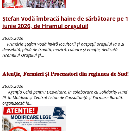
Ștefan Vodă îmbracă haine de sărbătoare pe 1
iunie 2026, de Hramul orașului!
26.05.2026
Primăria Ștefan Vodă invită locuitorii și oaspeții orașului la o zi
deosebită, plină de tradiții, muzică, culoare și emoție, dedicată
Hramului Orașului și...
𝐀𝐭𝐞𝐧ț𝐢𝐞, 𝐅𝐞𝐫𝐦𝐢𝐞𝐫𝐢 ș𝐢 𝐏𝐫𝐨𝐜𝐞𝐬𝐚𝐭𝐨𝐫𝐢 𝐝𝐢𝐧 𝐫𝐞𝐠𝐢𝐮𝐧𝐞𝐚 𝐝𝐞 𝐒𝐮𝐝!
26.05.2026
Agenția Cehă pentru Dezvoltare, în colaborare cu Solidarity Fund
PL în Moldova și Centrul Leton de Consultanță și Formare Rurală,
organizează la...