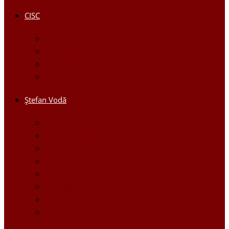
CISC
Regulamentul CISC
Servicii
Modele de formulare
Persoane/tel de contact
Ştefan Vodă
Așezarea geografică
Istoria orasului Ştefan Vodă
Drapelul şi Stema oraşului Ştefan Vodă
Personalităţi
Economie, Investiţii în Ştefan Vodă
Demografie
Obiective turistice
Orase infratite