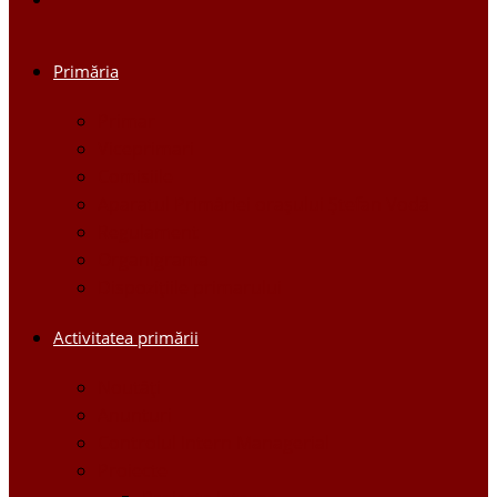
Primăria
Primar
Viceprimari
Comisiile
Aparatul Primăriei orașului Ștefan Vodă
Regulament
Organigrama
Dispozițiile primarului
Activitatea primării
Noutăți
Anunturi
Controlul Intern Managerial
Proiecte