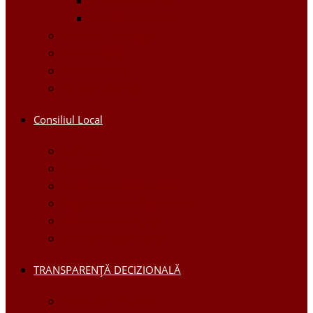
Proiecte Interne
Proiecte Externe
Planuri / Strategii
Galerie foto
Galerie video
Funcții vacante
Consiliul Local
Secretar
Consilieri
Comisii de specialitate
Regulamentul Consiliului
Deciziile consiliului
Ședințele consiliului
TRANSPARENȚĂ DECIZIONALĂ
Consultări Publice