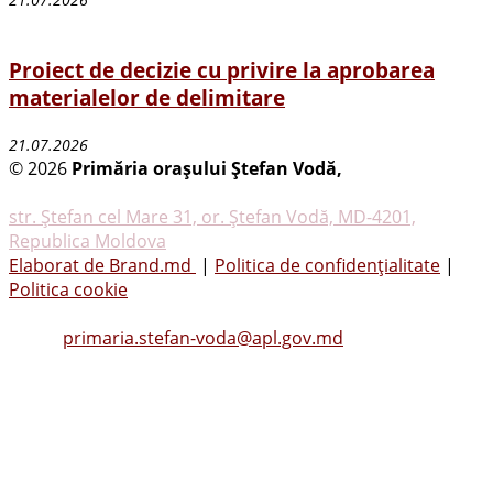
Proiect de decizie cu privire la aprobarea
materialelor de delimitare
21.07.2026
© 2026
Primăria oraşului Ştefan Vodă,
Toate
drepturile rezervate
str. Ştefan cel Mare 31, or. Ştefan Vodă, MD-4201,
Republica Moldova
Elaborat de Brand.md
|
Politica de confidențialitate
|
Politica cookie
Tel.
(0242) 23053
, Fax: (0242) 22396
Email:
primaria.stefan-voda@apl.gov.md