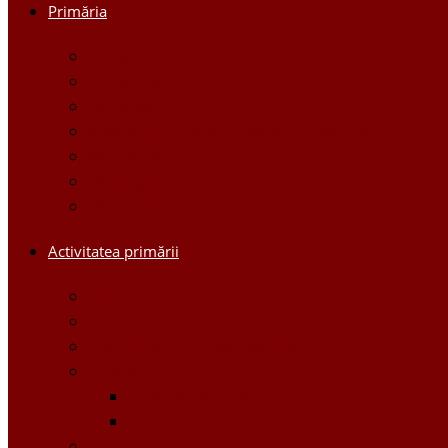
Primăria
Primar
Viceprimari
Comisiile
Aparatul Primăriei orașului Ștefan Vodă
Regulament
Organigrama
Dispozițiile primarului
Activitatea primării
Noutăți
Anunturi
Controlul Intern Managerial
Proiecte
Proiecte Interne
Proiecte Externe
Planuri / Strategii