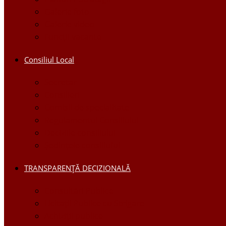
Galerie foto
Galerie video
Funcții vacante
Consiliul Local
Secretar
Consilieri
Comisii de specialitate
Regulamentul Consiliului
Deciziile consiliului
Ședințele consiliului
TRANSPARENȚĂ DECIZIONALĂ
Consultări Publice
Licitații Publice cu Strigare
Achiziţii publice