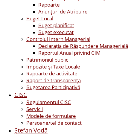
Rapoarte
Anunțuri de Atribuire
Buget Local
Buget planificat
Buget executat
Controlul Intern Managerial
Declarația de Răspundere Managerială
Raportul Anual privind CIM
Patrimoniul public
Impozite și Taxe Locale
Rapoarte de activitate
Raport de transparenţă
Bugetarea Participativă
CISC
Regulamentul CISC
Servicii
Modele de formulare
Persoane/tel de contact
Ştefan Vodă