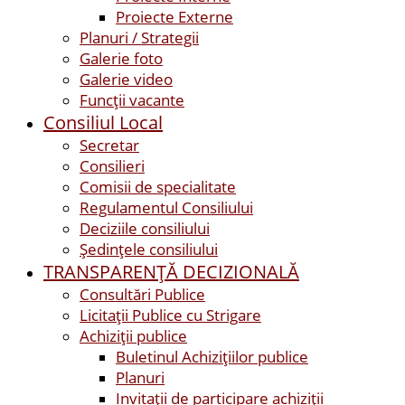
Proiecte Externe
Planuri / Strategii
Galerie foto
Galerie video
Funcții vacante
Consiliul Local
Secretar
Consilieri
Comisii de specialitate
Regulamentul Consiliului
Deciziile consiliului
Ședințele consiliului
TRANSPARENȚĂ DECIZIONALĂ
Consultări Publice
Licitații Publice cu Strigare
Achiziţii publice
Buletinul Achizițiilor publice
Planuri
Invitaţii de participare achiziții