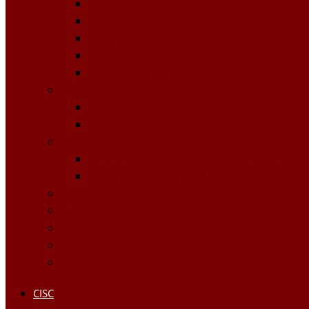
Buletinul Achizițiilor publice
Planuri
Invitaţii de participare achiziții
Rapoarte
Anunțuri de Atribuire
Buget Local
Buget planificat
Buget executat
Controlul Intern Managerial
Declarația de Răspundere Managerială
Raportul Anual privind CIM
Patrimoniul public
Impozite și Taxe Locale
Rapoarte de activitate
Raport de transparenţă
Bugetarea Participativă
CISC