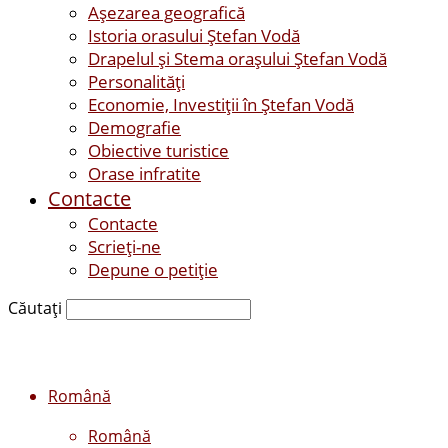
Așezarea geografică
Istoria orasului Ştefan Vodă
Drapelul şi Stema oraşului Ştefan Vodă
Personalităţi
Economie, Investiţii în Ştefan Vodă
Demografie
Obiective turistice
Orase infratite
Contacte
Contacte
Scrieți-ne
Depune o petiție
Căutați
Română
Română