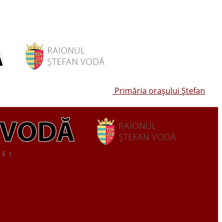
Primăria oraşului Ştefan