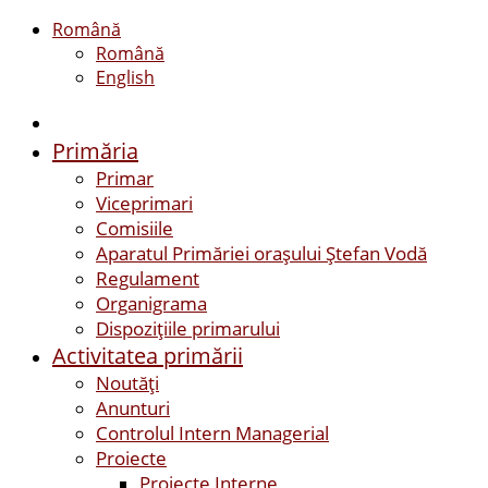
Română
Română
English
Primăria
Primar
Viceprimari
Comisiile
Aparatul Primăriei orașului Ștefan Vodă
Regulament
Organigrama
Dispozițiile primarului
Activitatea primării
Noutăți
Anunturi
Controlul Intern Managerial
Proiecte
Proiecte Interne