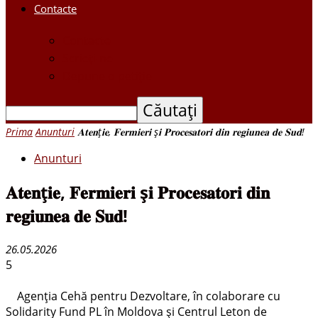
Contacte
Contacte
Scrieți-ne
Depune o petiție
Prima
Anunturi
𝐀𝐭𝐞𝐧ț𝐢𝐞, 𝐅𝐞𝐫𝐦𝐢𝐞𝐫𝐢 ș𝐢 𝐏𝐫𝐨𝐜𝐞𝐬𝐚𝐭𝐨𝐫𝐢 𝐝𝐢𝐧 𝐫𝐞𝐠𝐢𝐮𝐧𝐞𝐚 𝐝𝐞 𝐒𝐮𝐝!
Anunturi
𝐀𝐭𝐞𝐧ț𝐢𝐞, 𝐅𝐞𝐫𝐦𝐢𝐞𝐫𝐢 ș𝐢 𝐏𝐫𝐨𝐜𝐞𝐬𝐚𝐭𝐨𝐫𝐢 𝐝𝐢𝐧
𝐫𝐞𝐠𝐢𝐮𝐧𝐞𝐚 𝐝𝐞 𝐒𝐮𝐝!
26.05.2026
5
Agenția Cehă pentru Dezvoltare, în colaborare cu
Solidarity Fund PL în Moldova și Centrul Leton de