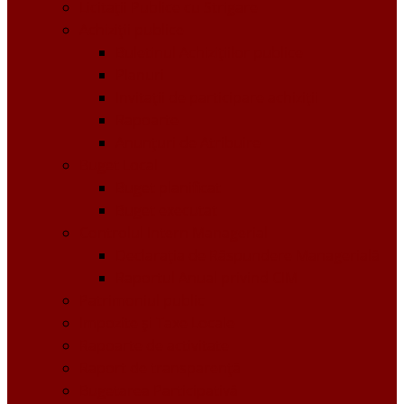
Licitații Publice cu Strigare
Achiziţii publice
Buletinul Achizițiilor publice
Planuri
Invitaţii de participare achiziții
Rapoarte
Anunțuri de Atribuire
Buget Local
Buget planificat
Buget executat
Controlul Intern Managerial
Declarația de Răspundere Managerială
Raportul Anual privind CIM
Patrimoniul public
Impozite și Taxe Locale
Rapoarte de activitate
Raport de transparenţă
Bugetarea Participativă