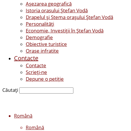
Așezarea geografică
Istoria orasului Ştefan Vodă
Drapelul şi Stema oraşului Ştefan Vodă
Personalităţi
Economie, Investiţii în Ştefan Vodă
Demografie
Obiective turistice
Orase infratite
Contacte
Contacte
Scrieți-ne
Depune o petiție
Căutați
Română
Română