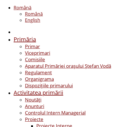
Română
Română
English
Primăria
Primar
Viceprimari
Comisiile
Aparatul Primăriei orașului Ștefan Vodă
Regulament
Organigrama
Dispozițiile primarului
Activitatea primării
Noutăți
Anunturi
Controlul Intern Managerial
Proiecte
Proiecte Interne