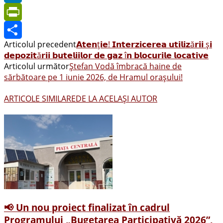
LinkedIn
PrintFriendly
Articolul precedent
𝗔𝘁𝗲𝗻ț𝗶𝗲! 𝗜𝗻𝘁𝗲𝗿𝘇𝗶𝗰𝗲𝗿𝗲𝗮 𝘂𝘁𝗶𝗹𝗶𝘇ă𝗿𝗶𝗶 ș𝗶
Share
𝗱𝗲𝗽𝗼𝘇𝗶𝘁ă𝗿𝗶𝗶 𝗯𝘂𝘁𝗲𝗹𝗶𝗶𝗹𝗼𝗿 𝗱𝗲 𝗴𝗮𝘇 î𝗻 𝗯𝗹𝗼𝗰𝘂𝗿𝗶𝗹𝗲 𝗹𝗼𝗰𝗮𝘁𝗶𝘃𝗲
Articolul următor
Ștefan Vodă îmbracă haine de
sărbătoare pe 1 iunie 2026, de Hramul orașului!
ARTICOLE SIMILARE
DE LA ACELAȘI AUTOR
📢 Un nou proiect finalizat în cadrul
Programului „Bugetarea Participativă 2026”,