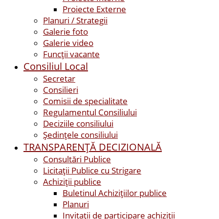
Proiecte Externe
Planuri / Strategii
Galerie foto
Galerie video
Funcții vacante
Consiliul Local
Secretar
Consilieri
Comisii de specialitate
Regulamentul Consiliului
Deciziile consiliului
Ședințele consiliului
TRANSPARENȚĂ DECIZIONALĂ
Consultări Publice
Licitații Publice cu Strigare
Achiziţii publice
Buletinul Achizițiilor publice
Planuri
Invitaţii de participare achiziții