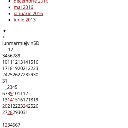
decembrie 2016
mai 2016
ianuarie 2016
iunie 2013
▼
>
lun
mar
mie
J
vin
S
D
1
2
3
4
5
6
7
8
9
10
11
12
13
14
15
16
17
18
19
20
21
22
23
24
25
26
27
28
29
30
31
1
2
3
4
5
6
7
8
9
10
11
12
13
14
15
16
17
18
19
20
21
22
23
24
25
26
27
28
29
30
31
1
2
3
4
5
6
7