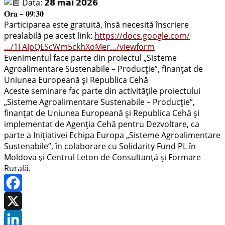
Data: 𝟮𝟴 𝗺𝗮𝗶 𝟮𝟬𝟮𝟲
𝐎𝐫𝐚 – 𝟎𝟗:𝟑𝟎
Participarea este gratuită, însă necesită înscriere
prealabilă pe acest link:
https://docs.google.com/
…/1FAIpQLScWm5ckhXoMer…/viewform
Evenimentul face parte din proiectul „Sisteme
Agroalimentare Sustenabile – Producție”, finanțat de
Uniunea Europeană și Republica Cehă
Aceste seminare fac parte din activitățile proiectului
„Sisteme Agroalimentare Sustenabile – Producție”,
finanțat de Uniunea Europeană și Republica Cehă și
implementat de Agenția Cehă pentru Dezvoltare, ca
parte a Inițiativei Echipa Europa „Sisteme Agroalimentare
Sustenabile”, în colaborare cu Solidarity Fund PL în
Moldova și Centrul Leton de Consultanță și Formare
Rurală.
Facebook
X