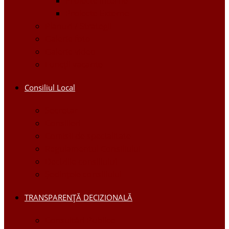
Proiecte Interne
Proiecte Externe
Planuri / Strategii
Galerie foto
Galerie video
Funcții vacante
Consiliul Local
Secretar
Consilieri
Comisii de specialitate
Regulamentul Consiliului
Deciziile consiliului
Ședințele consiliului
TRANSPARENȚĂ DECIZIONALĂ
Consultări Publice