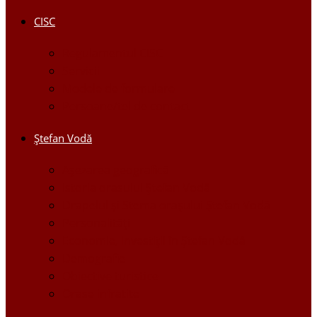
CISC
Regulamentul CISC
Servicii
Modele de formulare
Persoane/tel de contact
Ştefan Vodă
Așezarea geografică
Istoria orasului Ştefan Vodă
Drapelul şi Stema oraşului Ştefan Vodă
Personalităţi
Economie, Investiţii în Ştefan Vodă
Demografie
Obiective turistice
Orase infratite