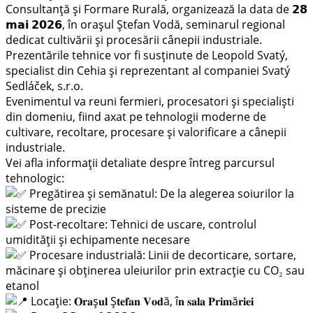
Consultanță și Formare Rurală, organizează la data de 𝟮𝟴
𝗺𝗮𝗶 𝟮𝟬𝟮𝟲, în orașul Ștefan Vodă, seminarul regional
dedicat cultivării și procesării cânepii industriale.
Prezentările tehnice vor fi susținute de Leopold Svatý,
specialist din Cehia și reprezentant al companiei Svatý
Sedláček, s.r.o.
Evenimentul va reuni fermieri, procesatori și specialiști
din domeniu, fiind axat pe tehnologii moderne de
cultivare, recoltare, procesare și valorificare a cânepii
industriale.
Vei afla informații detaliate despre întreg parcursul
tehnologic:
Pregătirea și semănatul: De la alegerea soiurilor la
sisteme de precizie
Post-recoltare: Tehnici de uscare, controlul
umidității și echipamente necesare
Procesare industrială: Linii de decorticare, sortare,
măcinare și obținerea uleiurilor prin extracție cu CO₂ sau
etanol
Locație: 𝐎𝐫𝐚ș𝐮𝐥 Ș𝐭𝐞𝐟𝐚𝐧 𝐕𝐨𝐝ă, î𝐧 𝐬𝐚𝐥𝐚 𝐏𝐫𝐢𝐦ă𝐫𝐢𝐞𝐢