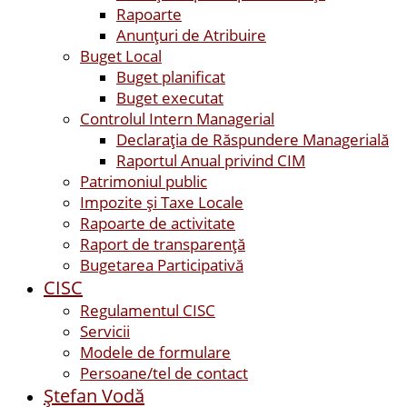
Rapoarte
Anunțuri de Atribuire
Buget Local
Buget planificat
Buget executat
Controlul Intern Managerial
Declarația de Răspundere Managerială
Raportul Anual privind CIM
Patrimoniul public
Impozite și Taxe Locale
Rapoarte de activitate
Raport de transparenţă
Bugetarea Participativă
CISC
Regulamentul CISC
Servicii
Modele de formulare
Persoane/tel de contact
Ştefan Vodă