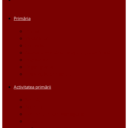
Primăria
Primar
Viceprimari
Comisiile
Aparatul Primăriei orașului Ștefan Vodă
Regulament
Organigrama
Dispozițiile primarului
Activitatea primării
Noutăți
Anunturi
Controlul Intern Managerial
Proiecte