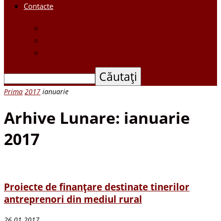
Contacte
Contacte
Scrieți-ne
Depune o petiție
Prima
2017
ianuarie
Arhive Lunare: ianuarie
2017
Proiecte de finanțare destinate tinerilor
antreprenori din mediul rural
26.01.2017