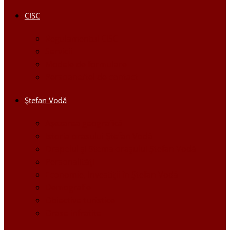
CISC
Regulamentul CISC
Servicii
Modele de formulare
Persoane/tel de contact
Ştefan Vodă
Așezarea geografică
Istoria orasului Ştefan Vodă
Drapelul şi Stema oraşului Ştefan Vodă
Personalităţi
Economie, Investiţii în Ştefan Vodă
Demografie
Obiective turistice
Orase infratite