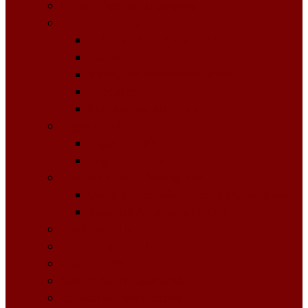
Licitații Publice cu Strigare
Achiziţii publice
Buletinul Achizițiilor publice
Planuri
Invitaţii de participare achiziții
Rapoarte
Anunțuri de Atribuire
Buget Local
Buget planificat
Buget executat
Controlul Intern Managerial
Declarația de Răspundere Managerială
Raportul Anual privind CIM
Patrimoniul public
Impozite și Taxe Locale
Rapoarte de activitate
Raport de transparenţă
Bugetarea Participativă