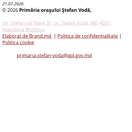
21.07.2026
© 2026
Primăria oraşului Ştefan Vodă,
Toate
drepturile rezervate
str. Ştefan cel Mare 31, or. Ştefan Vodă, MD-4201,
Republica Moldova
Elaborat de Brand.md
|
Politica de confidențialitate
|
Politica cookie
Tel.
(0242) 23053
, Fax: (0242) 22396
Email:
primaria.stefan-voda@apl.gov.md