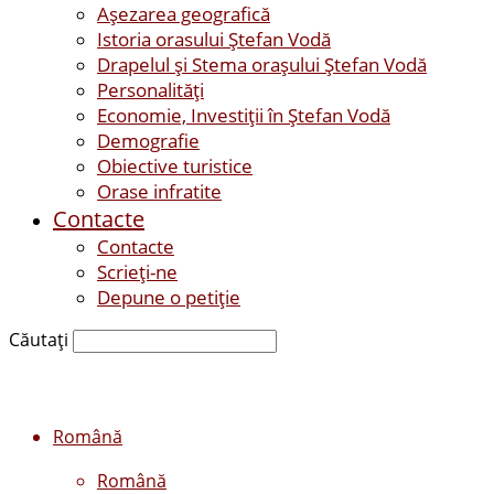
Așezarea geografică
Istoria orasului Ştefan Vodă
Drapelul şi Stema oraşului Ştefan Vodă
Personalităţi
Economie, Investiţii în Ştefan Vodă
Demografie
Obiective turistice
Orase infratite
Contacte
Contacte
Scrieți-ne
Depune o petiție
Căutați
Română
Română