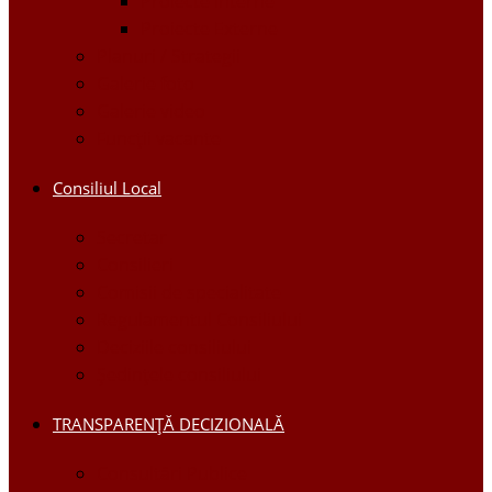
Proiecte Interne
Proiecte Externe
Planuri / Strategii
Galerie foto
Galerie video
Funcții vacante
Consiliul Local
Secretar
Consilieri
Comisii de specialitate
Regulamentul Consiliului
Deciziile consiliului
Ședințele consiliului
TRANSPARENȚĂ DECIZIONALĂ
Consultări Publice