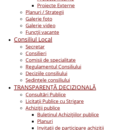
Proiecte Externe
Planuri / Strategii
Galerie foto
Galerie video
Funcții vacante
Consiliul Local
Secretar
Consilieri
Comisii de specialitate
Regulamentul Consiliului
Deciziile consiliului
Ședințele consiliului
TRANSPARENȚĂ DECIZIONALĂ
Consultări Publice
Licitații Publice cu Strigare
Achiziţii publice
Buletinul Achizițiilor publice
Planuri
Invitaţii de participare achiziții