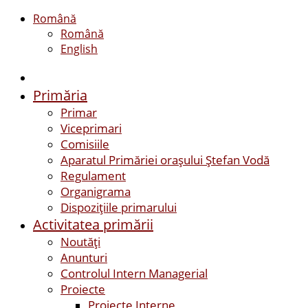
Română
Română
English
Primăria
Primar
Viceprimari
Comisiile
Aparatul Primăriei orașului Ștefan Vodă
Regulament
Organigrama
Dispozițiile primarului
Activitatea primării
Noutăți
Anunturi
Controlul Intern Managerial
Proiecte
Proiecte Interne