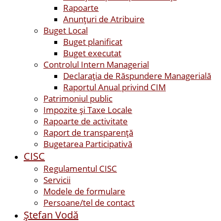
Rapoarte
Anunțuri de Atribuire
Buget Local
Buget planificat
Buget executat
Controlul Intern Managerial
Declarația de Răspundere Managerială
Raportul Anual privind CIM
Patrimoniul public
Impozite și Taxe Locale
Rapoarte de activitate
Raport de transparenţă
Bugetarea Participativă
CISC
Regulamentul CISC
Servicii
Modele de formulare
Persoane/tel de contact
Ştefan Vodă