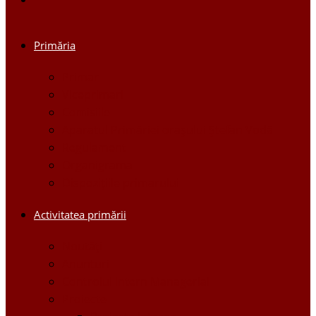
Primăria
Primar
Viceprimari
Comisiile
Aparatul Primăriei orașului Ștefan Vodă
Regulament
Organigrama
Dispozițiile primarului
Activitatea primării
Noutăți
Anunturi
Controlul Intern Managerial
Proiecte