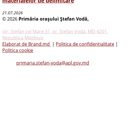
materialelor de delimitare
21.07.2026
© 2026
Primăria oraşului Ştefan Vodă,
Toate
drepturile rezervate
str. Ştefan cel Mare 31, or. Ştefan Vodă, MD-4201,
Republica Moldova
Elaborat de Brand.md
|
Politica de confidențialitate
|
Politica cookie
Tel.
(0242) 23053
, Fax: (0242) 22396
Email:
primaria.stefan-voda@apl.gov.md