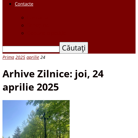
Contacte
Contacte
Scrieți-ne
Depune o petiție
Prima
2025
aprilie
24
Arhive Zilnice: joi, 24
aprilie 2025