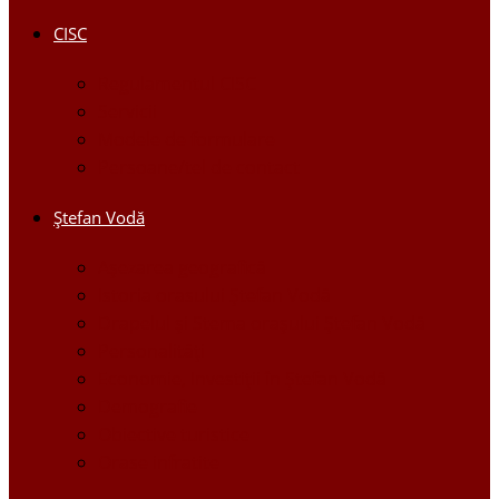
CISC
Regulamentul CISC
Servicii
Modele de formulare
Persoane/tel de contact
Ştefan Vodă
Așezarea geografică
Istoria orasului Ştefan Vodă
Drapelul şi Stema oraşului Ştefan Vodă
Personalităţi
Economie, Investiţii în Ştefan Vodă
Demografie
Obiective turistice
Orase infratite