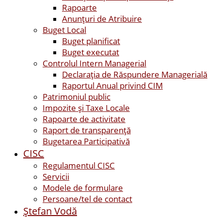
Rapoarte
Anunțuri de Atribuire
Buget Local
Buget planificat
Buget executat
Controlul Intern Managerial
Declarația de Răspundere Managerială
Raportul Anual privind CIM
Patrimoniul public
Impozite și Taxe Locale
Rapoarte de activitate
Raport de transparenţă
Bugetarea Participativă
CISC
Regulamentul CISC
Servicii
Modele de formulare
Persoane/tel de contact
Ştefan Vodă