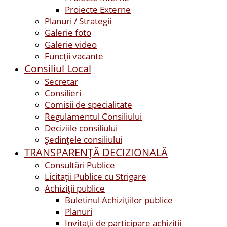
Proiecte Externe
Planuri / Strategii
Galerie foto
Galerie video
Funcții vacante
Consiliul Local
Secretar
Consilieri
Comisii de specialitate
Regulamentul Consiliului
Deciziile consiliului
Ședințele consiliului
TRANSPARENȚĂ DECIZIONALĂ
Consultări Publice
Licitații Publice cu Strigare
Achiziţii publice
Buletinul Achizițiilor publice
Planuri
Invitaţii de participare achiziții