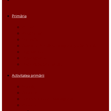
Primăria
Primar
Viceprimari
Comisiile
Aparatul Primăriei orașului Ștefan Vodă
Regulament
Organigrama
Dispozițiile primarului
Activitatea primării
Noutăți
Anunturi
Controlul Intern Managerial
Proiecte