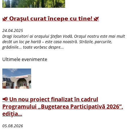
🌿 𝗢𝗿𝗮ș𝘂𝗹 𝗰𝘂𝗿𝗮𝘁 î𝗻𝗰𝗲𝗽𝗲 𝗰𝘂 𝘁𝗶𝗻𝗲! 🌿
24.04.2025
Dragi locuitori ai orașului Ștefan Vodă, Orașul nostru este mai mult
decât un loc pe hartă – este casa noastră. Străzile, parcurile,
grădinile... toate vorbesc despre...
Ultimele evenimente
📢 Un nou proiect finalizat în cadrul
Programului „Bugetarea Participativă 2026”,
ediția...
05.08.2026