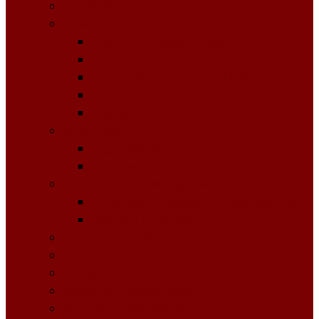
Licitații Publice cu Strigare
Achiziţii publice
Buletinul Achizițiilor publice
Planuri
Invitaţii de participare achiziții
Rapoarte
Anunțuri de Atribuire
Buget Local
Buget planificat
Buget executat
Controlul Intern Managerial
Declarația de Răspundere Managerială
Raportul Anual privind CIM
Patrimoniul public
Impozite și Taxe Locale
Rapoarte de activitate
Raport de transparenţă
Bugetarea Participativă