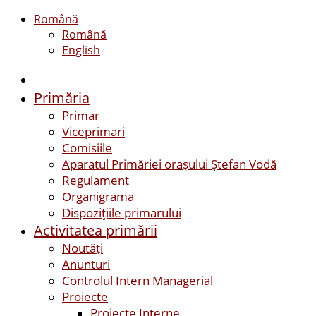
Română
Română
English
Primăria
Primar
Viceprimari
Comisiile
Aparatul Primăriei orașului Ștefan Vodă
Regulament
Organigrama
Dispozițiile primarului
Activitatea primării
Noutăți
Anunturi
Controlul Intern Managerial
Proiecte
Proiecte Interne