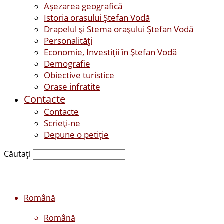
Așezarea geografică
Istoria orasului Ştefan Vodă
Drapelul şi Stema oraşului Ştefan Vodă
Personalităţi
Economie, Investiţii în Ştefan Vodă
Demografie
Obiective turistice
Orase infratite
Contacte
Contacte
Scrieți-ne
Depune o petiție
Căutați
Română
Română