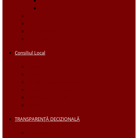
Proiecte Interne
Proiecte Externe
Planuri / Strategii
Galerie foto
Galerie video
Funcții vacante
Consiliul Local
Secretar
Consilieri
Comisii de specialitate
Regulamentul Consiliului
Deciziile consiliului
Ședințele consiliului
TRANSPARENȚĂ DECIZIONALĂ
Consultări Publice