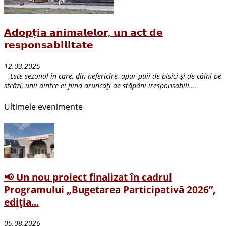
𝗔𝗱𝗼𝗽𝘁̦𝗶𝗮 𝗮𝗻𝗶𝗺𝗮𝗹𝗲𝗹𝗼𝗿, 𝘂𝗻 𝗮𝗰𝘁 𝗱𝗲
𝗿𝗲𝘀𝗽𝗼𝗻𝘀𝗮𝗯𝗶𝗹𝗶𝘁𝗮𝘁𝗲
12.03.2025
Este sezonul în care, din nefericire, apar puii de pisici și de câini pe
străzi, unii dintre ei fiind aruncați de stăpâni iresponsabili....
Ultimele evenimente
📢 Un nou proiect finalizat în cadrul
Programului „Bugetarea Participativă 2026”,
ediția...
05.08.2026