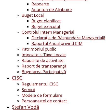
Rapoarte
Anunțuri de Atribuire
Buget Local
Buget planificat
Buget executat
Controlul Intern Managerial
Declarația de Răspundere Managerială
Raportul Anual privind CIM
Patrimoniul public
Impozite și Taxe Locale
Rapoarte de activitate
Raport de transparenţă
Bugetarea Participativă
CISC
Regulamentul CISC
Servicii
Modele de formulare
Persoane/tel de contact
Ştefan Vodă