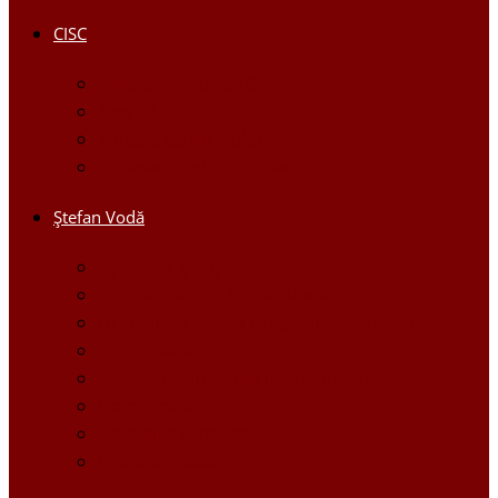
CISC
Regulamentul CISC
Servicii
Modele de formulare
Persoane/tel de contact
Ştefan Vodă
Așezarea geografică
Istoria orasului Ştefan Vodă
Drapelul şi Stema oraşului Ştefan Vodă
Personalităţi
Economie, Investiţii în Ştefan Vodă
Demografie
Obiective turistice
Orase infratite