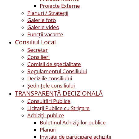
Proiecte Externe
Planuri / Strategii
Galerie foto
Galerie video
Funcții vacante
Consiliul Local
Secretar
Consilieri
Comisii de specialitate
Regulamentul Consiliului
Deciziile consiliului
Ședințele consiliului
TRANSPARENȚĂ DECIZIONALĂ
Consultări Publice
Licitații Publice cu Strigare
Achiziţii publice
Buletinul Achizițiilor publice
Planuri
Invitaţii de participare achiziții