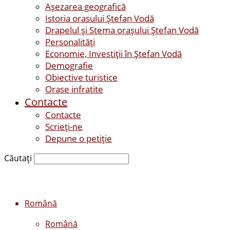
Așezarea geografică
Istoria orasului Ştefan Vodă
Drapelul şi Stema oraşului Ştefan Vodă
Personalităţi
Economie, Investiţii în Ştefan Vodă
Demografie
Obiective turistice
Orase infratite
Contacte
Contacte
Scrieți-ne
Depune o petiție
Căutați
Română
Română