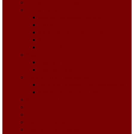
Licitații Publice cu Strigare
Achiziţii publice
Buletinul Achizițiilor publice
Planuri
Invitaţii de participare achiziții
Rapoarte
Anunțuri de Atribuire
Buget Local
Buget planificat
Buget executat
Controlul Intern Managerial
Declarația de Răspundere Managerială
Raportul Anual privind CIM
Patrimoniul public
Impozite și Taxe Locale
Rapoarte de activitate
Raport de transparenţă
Bugetarea Participativă