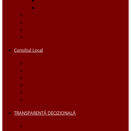
Proiecte Interne
Proiecte Externe
Planuri / Strategii
Galerie foto
Galerie video
Funcții vacante
Consiliul Local
Secretar
Consilieri
Comisii de specialitate
Regulamentul Consiliului
Deciziile consiliului
Ședințele consiliului
TRANSPARENȚĂ DECIZIONALĂ
Consultări Publice