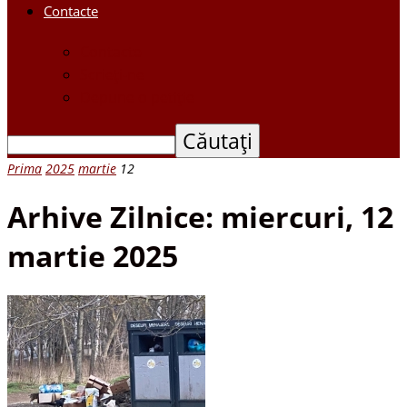
Contacte
Contacte
Scrieți-ne
Depune o petiție
Prima
2025
martie
12
Arhive Zilnice: miercuri, 12
martie 2025