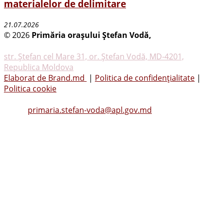
materialelor de delimitare
21.07.2026
© 2026
Primăria oraşului Ştefan Vodă,
Toate
drepturile rezervate
str. Ştefan cel Mare 31, or. Ştefan Vodă, MD-4201,
Republica Moldova
Elaborat de Brand.md
|
Politica de confidențialitate
|
Politica cookie
Tel.
(0242) 23053
, Fax: (0242) 22396
Email:
primaria.stefan-voda@apl.gov.md