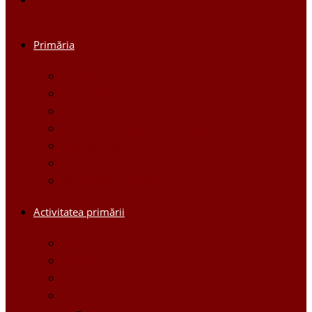
Primăria
Primar
Viceprimari
Comisiile
Aparatul Primăriei orașului Ștefan Vodă
Regulament
Organigrama
Dispozițiile primarului
Activitatea primării
Noutăți
Anunturi
Controlul Intern Managerial
Proiecte