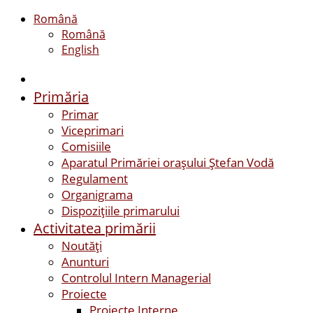
Română
Română
English
Primăria
Primar
Viceprimari
Comisiile
Aparatul Primăriei orașului Ștefan Vodă
Regulament
Organigrama
Dispozițiile primarului
Activitatea primării
Noutăți
Anunturi
Controlul Intern Managerial
Proiecte
Proiecte Interne