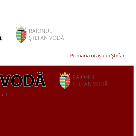
Primăria oraşului Ştefan