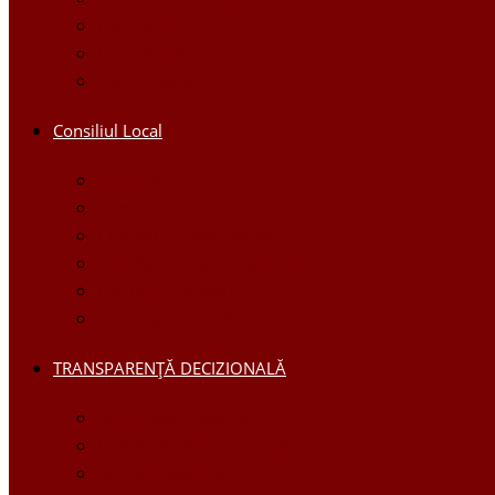
Galerie foto
Galerie video
Funcții vacante
Consiliul Local
Secretar
Consilieri
Comisii de specialitate
Regulamentul Consiliului
Deciziile consiliului
Ședințele consiliului
TRANSPARENȚĂ DECIZIONALĂ
Consultări Publice
Licitații Publice cu Strigare
Achiziţii publice