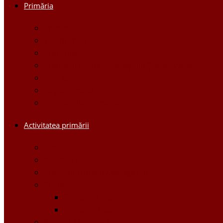
Primăria
Primar
Viceprimari
Comisiile
Aparatul Primăriei orașului Ștefan Vodă
Regulament
Organigrama
Dispozițiile primarului
Activitatea primării
Noutăți
Anunturi
Controlul Intern Managerial
Proiecte
Proiecte Interne
Proiecte Externe
Planuri / Strategii