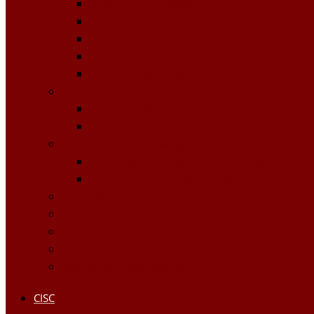
Buletinul Achizițiilor publice
Planuri
Invitaţii de participare achiziții
Rapoarte
Anunțuri de Atribuire
Buget Local
Buget planificat
Buget executat
Controlul Intern Managerial
Declarația de Răspundere Managerială
Raportul Anual privind CIM
Patrimoniul public
Impozite și Taxe Locale
Rapoarte de activitate
Raport de transparenţă
Bugetarea Participativă
CISC