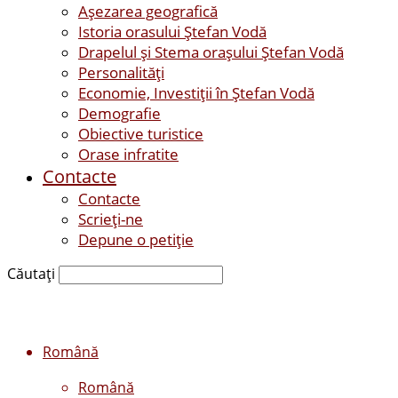
Așezarea geografică
Istoria orasului Ştefan Vodă
Drapelul şi Stema oraşului Ştefan Vodă
Personalităţi
Economie, Investiţii în Ştefan Vodă
Demografie
Obiective turistice
Orase infratite
Contacte
Contacte
Scrieți-ne
Depune o petiție
Căutați
Română
Română