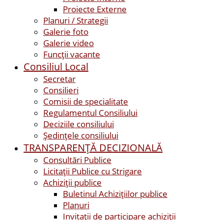
Proiecte Externe
Planuri / Strategii
Galerie foto
Galerie video
Funcții vacante
Consiliul Local
Secretar
Consilieri
Comisii de specialitate
Regulamentul Consiliului
Deciziile consiliului
Ședințele consiliului
TRANSPARENȚĂ DECIZIONALĂ
Consultări Publice
Licitații Publice cu Strigare
Achiziţii publice
Buletinul Achizițiilor publice
Planuri
Invitaţii de participare achiziții