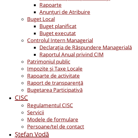
Rapoarte
Anunțuri de Atribuire
Buget Local
Buget planificat
Buget executat
Controlul Intern Managerial
Declarația de Răspundere Managerială
Raportul Anual privind CIM
Patrimoniul public
Impozite și Taxe Locale
Rapoarte de activitate
Raport de transparenţă
Bugetarea Participativă
CISC
Regulamentul CISC
Servicii
Modele de formulare
Persoane/tel de contact
Ştefan Vodă