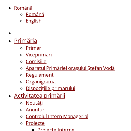
Română
Română
English
Primăria
Primar
Viceprimari
Comisiile
Aparatul Primăriei orașului Ștefan Vodă
Regulament
Organigrama
Dispozițiile primarului
Activitatea primării
Noutăți
Anunturi
Controlul Intern Managerial
Proiecte
Proiecte Interne