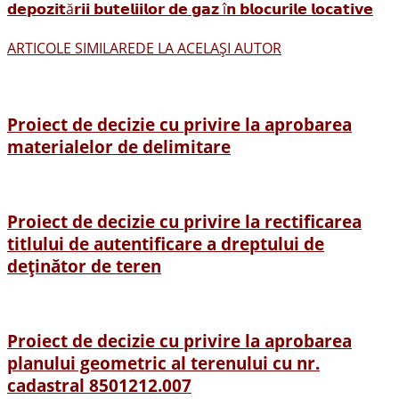
𝗱𝗲𝗽𝗼𝘇𝗶𝘁ă𝗿𝗶𝗶 𝗯𝘂𝘁𝗲𝗹𝗶𝗶𝗹𝗼𝗿 𝗱𝗲 𝗴𝗮𝘇 î𝗻 𝗯𝗹𝗼𝗰𝘂𝗿𝗶𝗹𝗲 𝗹𝗼𝗰𝗮𝘁𝗶𝘃𝗲
ARTICOLE SIMILARE
DE LA ACELAȘI AUTOR
Proiect de decizie cu privire la aprobarea
materialelor de delimitare
Proiect de decizie cu privire la rectificarea
titlului de autentificare a dreptului de
deținător de teren
Proiect de decizie cu privire la aprobarea
planului geometric al terenului cu nr.
cadastral 8501212.007