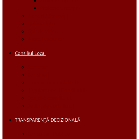
Proiecte Interne
Proiecte Externe
Planuri / Strategii
Galerie foto
Galerie video
Funcții vacante
Consiliul Local
Secretar
Consilieri
Comisii de specialitate
Regulamentul Consiliului
Deciziile consiliului
Ședințele consiliului
TRANSPARENȚĂ DECIZIONALĂ
Consultări Publice