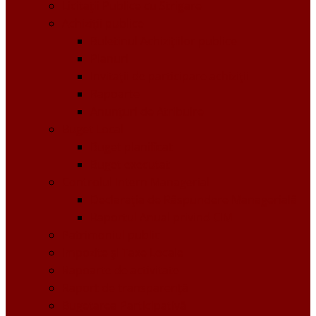
Licitații Publice cu Strigare
Achiziţii publice
Buletinul Achizițiilor publice
Planuri
Invitaţii de participare achiziții
Rapoarte
Anunțuri de Atribuire
Buget Local
Buget planificat
Buget executat
Controlul Intern Managerial
Declarația de Răspundere Managerială
Raportul Anual privind CIM
Patrimoniul public
Impozite și Taxe Locale
Rapoarte de activitate
Raport de transparenţă
Bugetarea Participativă