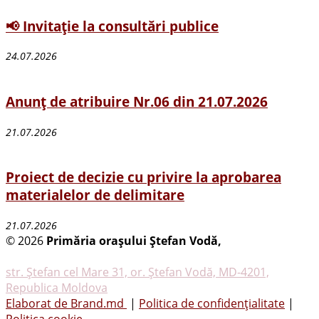
📢 Invitație la consultări publice
24.07.2026
Anunț de atribuire Nr.06 din 21.07.2026
21.07.2026
Proiect de decizie cu privire la aprobarea
materialelor de delimitare
21.07.2026
© 2026
Primăria oraşului Ştefan Vodă,
Toate
drepturile rezervate
str. Ştefan cel Mare 31, or. Ştefan Vodă, MD-4201,
Republica Moldova
Elaborat de Brand.md
|
Politica de confidențialitate
|