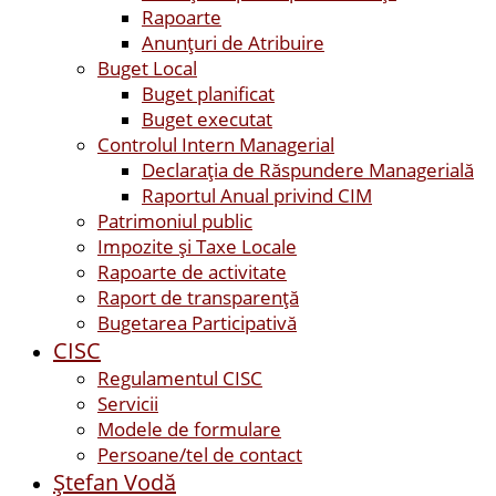
Rapoarte
Anunțuri de Atribuire
Buget Local
Buget planificat
Buget executat
Controlul Intern Managerial
Declarația de Răspundere Managerială
Raportul Anual privind CIM
Patrimoniul public
Impozite și Taxe Locale
Rapoarte de activitate
Raport de transparenţă
Bugetarea Participativă
CISC
Regulamentul CISC
Servicii
Modele de formulare
Persoane/tel de contact
Ştefan Vodă