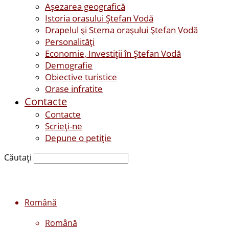
Așezarea geografică
Istoria orasului Ştefan Vodă
Drapelul şi Stema oraşului Ştefan Vodă
Personalităţi
Economie, Investiţii în Ştefan Vodă
Demografie
Obiective turistice
Orase infratite
Contacte
Contacte
Scrieți-ne
Depune o petiție
Căutați
Română
Română