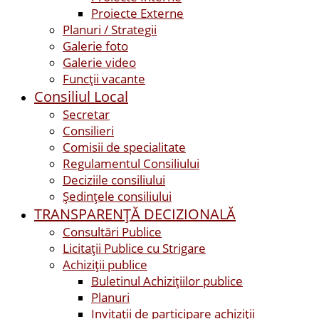
Proiecte Externe
Planuri / Strategii
Galerie foto
Galerie video
Funcții vacante
Consiliul Local
Secretar
Consilieri
Comisii de specialitate
Regulamentul Consiliului
Deciziile consiliului
Ședințele consiliului
TRANSPARENȚĂ DECIZIONALĂ
Consultări Publice
Licitații Publice cu Strigare
Achiziţii publice
Buletinul Achizițiilor publice
Planuri
Invitaţii de participare achiziții