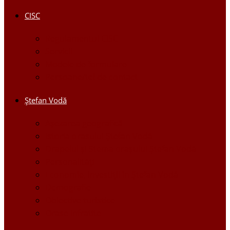
CISC
Regulamentul CISC
Servicii
Modele de formulare
Persoane/tel de contact
Ştefan Vodă
Așezarea geografică
Istoria orasului Ştefan Vodă
Drapelul şi Stema oraşului Ştefan Vodă
Personalităţi
Economie, Investiţii în Ştefan Vodă
Demografie
Obiective turistice
Orase infratite