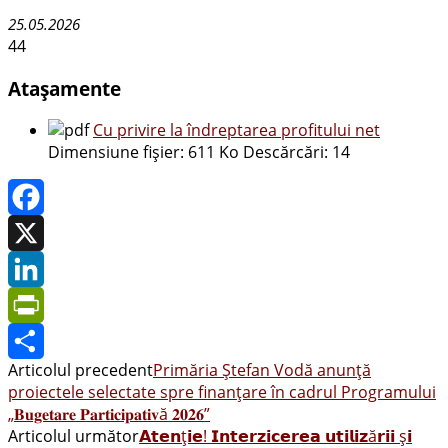
25.05.2026
44
Atașamente
Cu privire la îndreptarea profitului net
Dimensiune fișier:
611 Ko
Descărcări:
14
Facebook
X
LinkedIn
PrintFriendly
Articolul precedent
Primăria Ștefan Vodă anunță
Share
proiectele selectate spre finanțare în cadrul Programului
„𝐁𝐮𝐠𝐞𝐭𝐚𝐫𝐞 𝐏𝐚𝐫𝐭𝐢𝐜𝐢𝐩𝐚𝐭𝐢𝐯ă 𝟐𝟎𝟐𝟔”
Articolul următor
𝗔𝘁𝗲𝗻ț𝗶𝗲! 𝗜𝗻𝘁𝗲𝗿𝘇𝗶𝗰𝗲𝗿𝗲𝗮 𝘂𝘁𝗶𝗹𝗶𝘇ă𝗿𝗶𝗶 ș𝗶