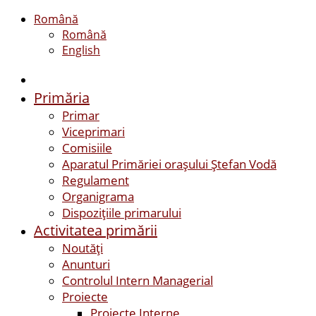
Română
Română
English
Primăria
Primar
Viceprimari
Comisiile
Aparatul Primăriei orașului Ștefan Vodă
Regulament
Organigrama
Dispozițiile primarului
Activitatea primării
Noutăți
Anunturi
Controlul Intern Managerial
Proiecte
Proiecte Interne