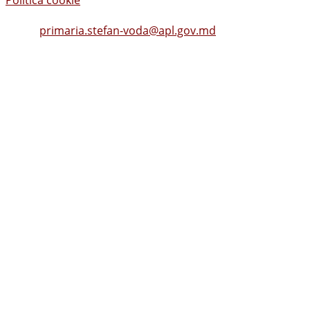
Politica cookie
Tel.
(0242) 23053
, Fax: (0242) 22396
Email:
primaria.stefan-voda@apl.gov.md