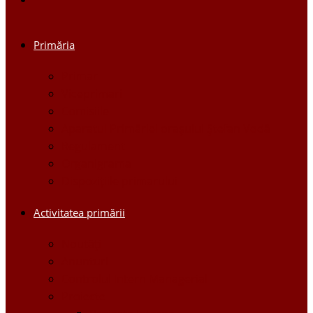
Primăria
Primar
Viceprimari
Comisiile
Aparatul Primăriei orașului Ștefan Vodă
Regulament
Organigrama
Dispozițiile primarului
Activitatea primării
Noutăți
Anunturi
Controlul Intern Managerial
Proiecte