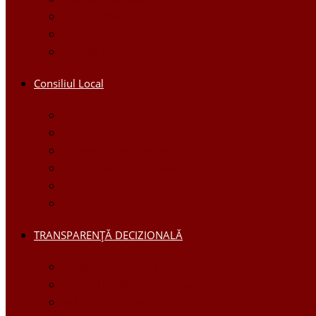
Galerie foto
Galerie video
Funcții vacante
Consiliul Local
Secretar
Consilieri
Comisii de specialitate
Regulamentul Consiliului
Deciziile consiliului
Ședințele consiliului
TRANSPARENȚĂ DECIZIONALĂ
Consultări Publice
Licitații Publice cu Strigare
Achiziţii publice