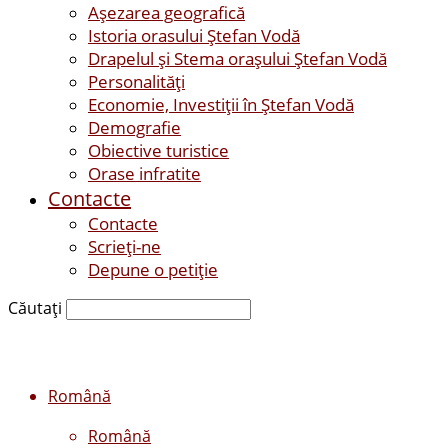
Așezarea geografică
Istoria orasului Ştefan Vodă
Drapelul şi Stema oraşului Ştefan Vodă
Personalităţi
Economie, Investiţii în Ştefan Vodă
Demografie
Obiective turistice
Orase infratite
Contacte
Contacte
Scrieți-ne
Depune o petiție
Căutați
Română
Română