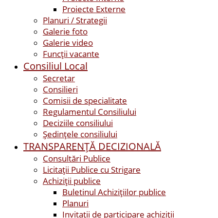
Proiecte Externe
Planuri / Strategii
Galerie foto
Galerie video
Funcții vacante
Consiliul Local
Secretar
Consilieri
Comisii de specialitate
Regulamentul Consiliului
Deciziile consiliului
Ședințele consiliului
TRANSPARENȚĂ DECIZIONALĂ
Consultări Publice
Licitații Publice cu Strigare
Achiziţii publice
Buletinul Achizițiilor publice
Planuri
Invitaţii de participare achiziții