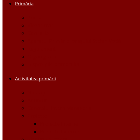
Primăria
Primar
Viceprimari
Comisiile
Aparatul Primăriei orașului Ștefan Vodă
Regulament
Organigrama
Dispozițiile primarului
Activitatea primării
Noutăți
Anunturi
Controlul Intern Managerial
Proiecte
Proiecte Interne
Proiecte Externe
Planuri / Strategii