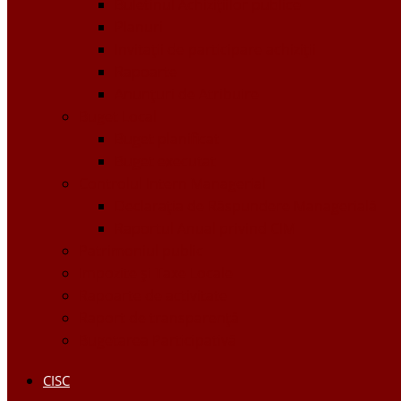
Buletinul Achizițiilor publice
Planuri
Invitaţii de participare achiziții
Rapoarte
Anunțuri de Atribuire
Buget Local
Buget planificat
Buget executat
Controlul Intern Managerial
Declarația de Răspundere Managerială
Raportul Anual privind CIM
Patrimoniul public
Impozite și Taxe Locale
Rapoarte de activitate
Raport de transparenţă
Bugetarea Participativă
CISC