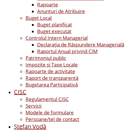
Rapoarte
Anunțuri de Atribuire
Buget Local
Buget planificat
Buget executat
Controlul Intern Managerial
Declarația de Răspundere Managerială
Raportul Anual privind CIM
Patrimoniul public
Impozite și Taxe Locale
Rapoarte de activitate
Raport de transparenţă
Bugetarea Participativă
CISC
Regulamentul CISC
Servicii
Modele de formulare
Persoane/tel de contact
Ştefan Vodă