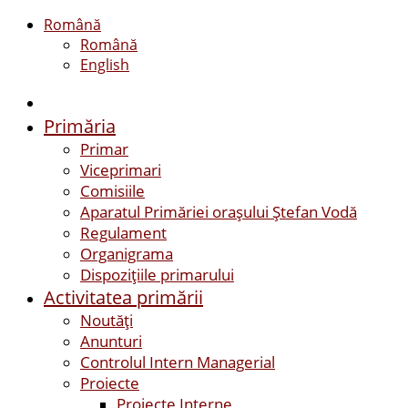
Română
Română
English
Primăria
Primar
Viceprimari
Comisiile
Aparatul Primăriei orașului Ștefan Vodă
Regulament
Organigrama
Dispozițiile primarului
Activitatea primării
Noutăți
Anunturi
Controlul Intern Managerial
Proiecte
Proiecte Interne