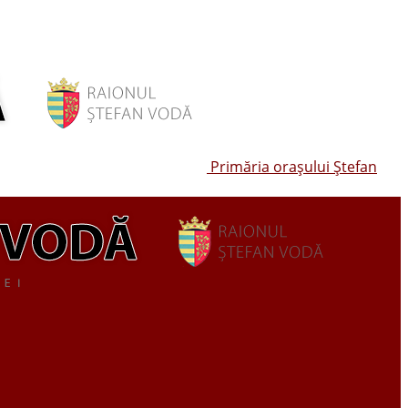
Primăria oraşului Ştefan