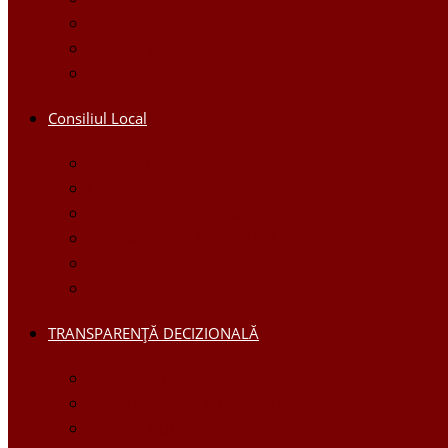
Galerie foto
Galerie video
Funcții vacante
Consiliul Local
Secretar
Consilieri
Comisii de specialitate
Regulamentul Consiliului
Deciziile consiliului
Ședințele consiliului
TRANSPARENȚĂ DECIZIONALĂ
Consultări Publice
Licitații Publice cu Strigare
Achiziţii publice