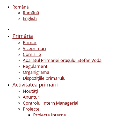
Română
Română
English
Primăria
Primar
Viceprimari
Comisiile
Aparatul Primăriei orașului Ștefan Vodă
Regulament
Organigrama
Dispozițiile primarului
Activitatea primării
Noutăți
Anunturi
Controlul Intern Managerial
Proiecte
Proiecte Interne