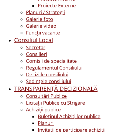
Proiecte Externe
Planuri / Strategii
Galerie foto
Galerie video
Funcții vacante
Consiliul Local
Secretar
Consilieri
Comisii de specialitate
Regulamentul Consiliului
Deciziile consiliului
Ședințele consiliului
TRANSPARENȚĂ DECIZIONALĂ
Consultări Publice
Licitații Publice cu Strigare
Achiziţii publice
Buletinul Achizițiilor publice
Planuri
Invitaţii de participare achiziții