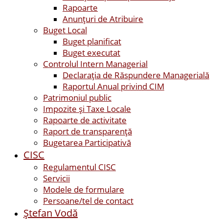
Rapoarte
Anunțuri de Atribuire
Buget Local
Buget planificat
Buget executat
Controlul Intern Managerial
Declarația de Răspundere Managerială
Raportul Anual privind CIM
Patrimoniul public
Impozite și Taxe Locale
Rapoarte de activitate
Raport de transparenţă
Bugetarea Participativă
CISC
Regulamentul CISC
Servicii
Modele de formulare
Persoane/tel de contact
Ştefan Vodă