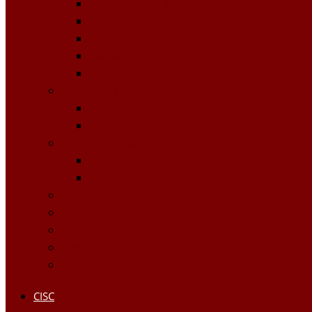
Buletinul Achizițiilor publice
Planuri
Invitaţii de participare achiziții
Rapoarte
Anunțuri de Atribuire
Buget Local
Buget planificat
Buget executat
Controlul Intern Managerial
Declarația de Răspundere Managerială
Raportul Anual privind CIM
Patrimoniul public
Impozite și Taxe Locale
Rapoarte de activitate
Raport de transparenţă
Bugetarea Participativă
CISC