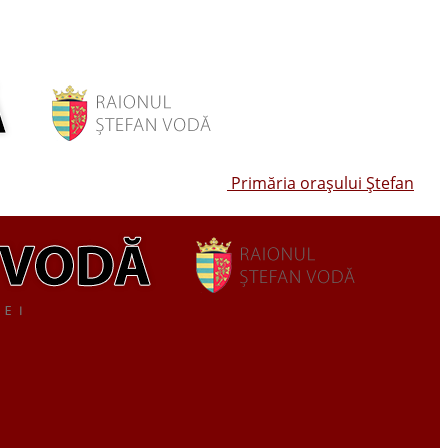
Primăria oraşului Ştefan