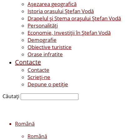
Așezarea geografică
Istoria orasului Ştefan Vodă
Drapelul şi Stema oraşului Ştefan Vodă
Personalităţi
Economie, Investiţii în Ştefan Vodă
Demografie
Obiective turistice
Orase infratite
Contacte
Contacte
Scrieți-ne
Depune o petiție
Căutați
Română
Română