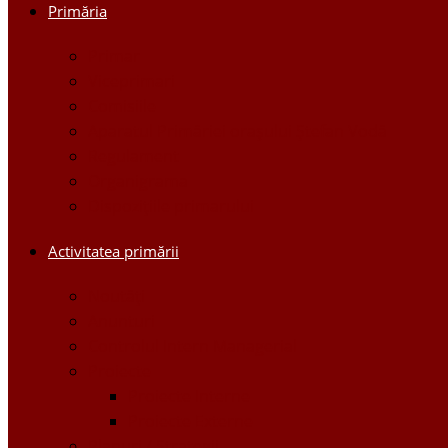
Primăria
Primar
Viceprimari
Comisiile
Aparatul Primăriei orașului Ștefan Vodă
Regulament
Organigrama
Dispozițiile primarului
Activitatea primării
Noutăți
Anunturi
Controlul Intern Managerial
Proiecte
Proiecte Interne
Proiecte Externe
Planuri / Strategii