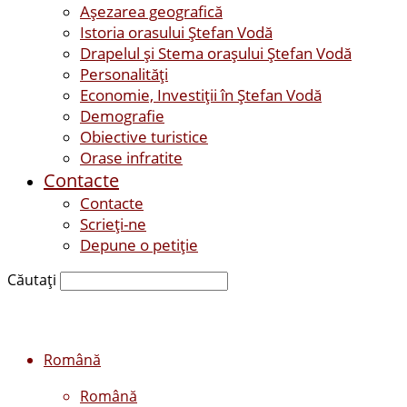
Așezarea geografică
Istoria orasului Ştefan Vodă
Drapelul şi Stema oraşului Ştefan Vodă
Personalităţi
Economie, Investiţii în Ştefan Vodă
Demografie
Obiective turistice
Orase infratite
Contacte
Contacte
Scrieți-ne
Depune o petiție
Căutați
Română
Română