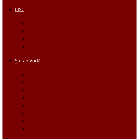
CISC
Regulamentul CISC
Servicii
Modele de formulare
Persoane/tel de contact
Ştefan Vodă
Așezarea geografică
Istoria orasului Ştefan Vodă
Drapelul şi Stema oraşului Ştefan Vodă
Personalităţi
Economie, Investiţii în Ştefan Vodă
Demografie
Obiective turistice
Orase infratite