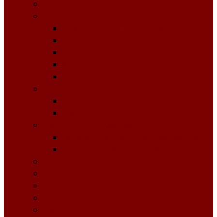
Licitații Publice cu Strigare
Achiziţii publice
Buletinul Achizițiilor publice
Planuri
Invitaţii de participare achiziții
Rapoarte
Anunțuri de Atribuire
Buget Local
Buget planificat
Buget executat
Controlul Intern Managerial
Declarația de Răspundere Managerială
Raportul Anual privind CIM
Patrimoniul public
Impozite și Taxe Locale
Rapoarte de activitate
Raport de transparenţă
Bugetarea Participativă