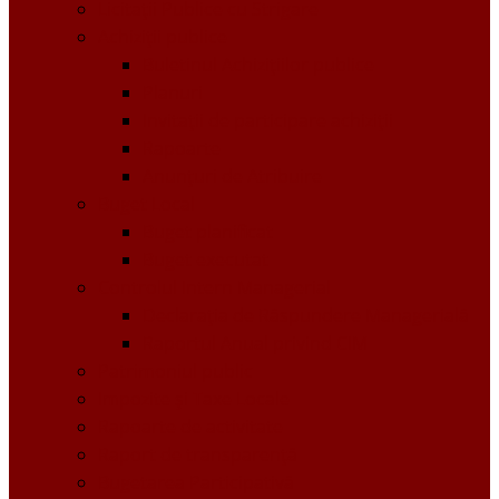
Licitații Publice cu Strigare
Achiziţii publice
Buletinul Achizițiilor publice
Planuri
Invitaţii de participare achiziții
Rapoarte
Anunțuri de Atribuire
Buget Local
Buget planificat
Buget executat
Controlul Intern Managerial
Declarația de Răspundere Managerială
Raportul Anual privind CIM
Patrimoniul public
Impozite și Taxe Locale
Rapoarte de activitate
Raport de transparenţă
Bugetarea Participativă