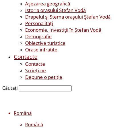
Așezarea geografică
Istoria orasului Ştefan Vodă
Drapelul şi Stema oraşului Ştefan Vodă
Personalităţi
Economie, Investiţii în Ştefan Vodă
Demografie
Obiective turistice
Orase infratite
Contacte
Contacte
Scrieți-ne
Depune o petiție
Căutați
Română
Română