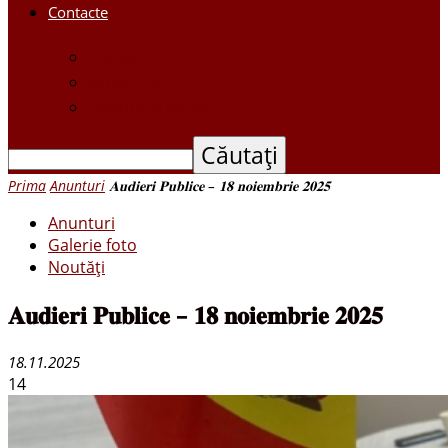
Contacte
Contacte
Scrieți-ne
Depune o petiție
Prima
Anunturi
𝐀𝐮𝐝𝐢𝐞𝐫𝐢 𝐏𝐮𝐛𝐥𝐢𝐜𝐞 – 𝟏𝟖 𝐧𝐨𝐢𝐞𝐦𝐛𝐫𝐢𝐞 𝟐𝟎𝟐𝟓
Anunturi
Galerie foto
Noutăți
𝐀𝐮𝐝𝐢𝐞𝐫𝐢 𝐏𝐮𝐛𝐥𝐢𝐜𝐞 – 𝟏𝟖 𝐧𝐨𝐢𝐞𝐦𝐛𝐫𝐢𝐞 𝟐𝟎𝟐𝟓
18.11.2025
14