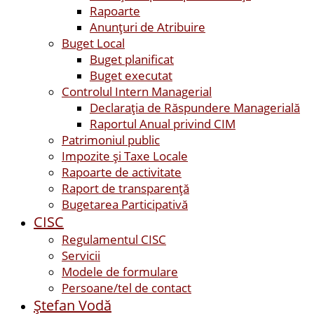
Rapoarte
Anunțuri de Atribuire
Buget Local
Buget planificat
Buget executat
Controlul Intern Managerial
Declarația de Răspundere Managerială
Raportul Anual privind CIM
Patrimoniul public
Impozite și Taxe Locale
Rapoarte de activitate
Raport de transparenţă
Bugetarea Participativă
CISC
Regulamentul CISC
Servicii
Modele de formulare
Persoane/tel de contact
Ştefan Vodă