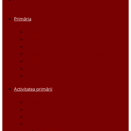
Primăria
Primar
Viceprimari
Comisiile
Aparatul Primăriei orașului Ștefan Vodă
Regulament
Organigrama
Dispozițiile primarului
Activitatea primării
Noutăți
Anunturi
Controlul Intern Managerial
Proiecte