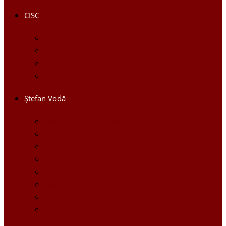
CISC
Regulamentul CISC
Servicii
Modele de formulare
Persoane/tel de contact
Ştefan Vodă
Așezarea geografică
Istoria orasului Ştefan Vodă
Drapelul şi Stema oraşului Ştefan Vodă
Personalităţi
Economie, Investiţii în Ştefan Vodă
Demografie
Obiective turistice
Orase infratite