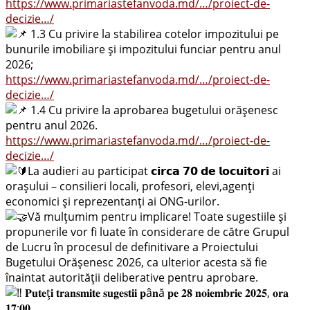
https://www.primariastefanvoda.md/…/proiect-de-
decizie…/
1.3 Cu privire la stabilirea cotelor impozitului pe
bunurile imobiliare și impozitului funciar pentru anul
2026;
https://www.primariastefanvoda.md/…/proiect-de-
decizie…/
1.4 Cu privire la aprobarea bugetului orășenesc
pentru anul 2026.
https://www.primariastefanvoda.md/…/proiect-de-
decizie…/
La audieri au participat 𝗰𝗶𝗿𝗰𝗮 𝟳𝟬 𝗱𝗲 𝗹𝗼𝗰𝘂𝗶𝘁𝗼𝗿𝗶 ai
orașului – consilieri locali, profesori, elevi,agenți
economici și reprezentanți ai ONG-urilor.
Vă mulțumim pentru implicare! Toate sugestiile și
propunerile vor fi luate în considerare de către Grupul
de Lucru în procesul de definitivare a Proiectului
Bugetului Orășenesc 2026, ca ulterior acesta să fie
înaintat autorității deliberative pentru aprobare.
𝐏𝐮𝐭𝐞ț𝐢 𝐭𝐫𝐚𝐧𝐬𝐦𝐢𝐭𝐞 𝐬𝐮𝐠𝐞𝐬𝐭𝐢𝐢 𝐩â𝐧ă 𝐩𝐞 𝟐𝟖 𝐧𝐨𝐢𝐞𝐦𝐛𝐫𝐢𝐞 𝟐𝟎𝟐𝟓, 𝐨𝐫𝐚
𝟏𝟕:𝟎𝟎