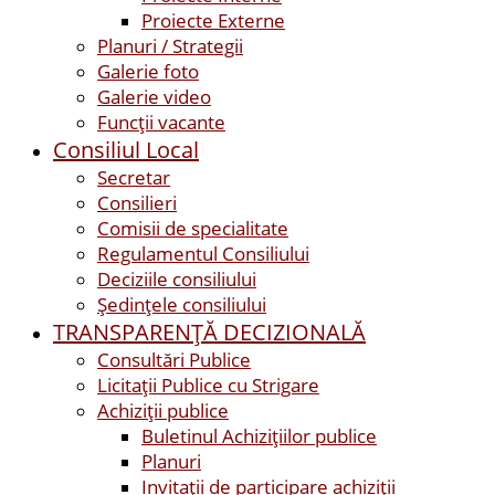
Proiecte Externe
Planuri / Strategii
Galerie foto
Galerie video
Funcții vacante
Consiliul Local
Secretar
Consilieri
Comisii de specialitate
Regulamentul Consiliului
Deciziile consiliului
Ședințele consiliului
TRANSPARENȚĂ DECIZIONALĂ
Consultări Publice
Licitații Publice cu Strigare
Achiziţii publice
Buletinul Achizițiilor publice
Planuri
Invitaţii de participare achiziții