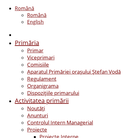
Română
Română
English
Primăria
Primar
Viceprimari
Comisiile
Aparatul Primăriei orașului Ștefan Vodă
Regulament
Organigrama
Dispozițiile primarului
Activitatea primării
Noutăți
Anunturi
Controlul Intern Managerial
Proiecte
Proiecte Interne