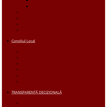
Proiecte Interne
Proiecte Externe
Planuri / Strategii
Galerie foto
Galerie video
Funcții vacante
Consiliul Local
Secretar
Consilieri
Comisii de specialitate
Regulamentul Consiliului
Deciziile consiliului
Ședințele consiliului
TRANSPARENȚĂ DECIZIONALĂ
Consultări Publice