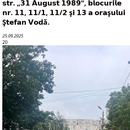
𝘀𝘁𝗿. „𝟯𝟭 𝗔𝘂𝗴𝘂𝘀𝘁 𝟭𝟵𝟴𝟵”, 𝗯𝗹𝗼𝗰𝘂𝗿𝗶𝗹𝗲
𝗻𝗿. 𝟭𝟭, 𝟭𝟭/𝟭, 𝟭𝟭/𝟮 ș𝗶 𝟭𝟯 𝗮 𝗼𝗿𝗮ș𝘂𝗹𝘂𝗶
Ș𝘁𝗲𝗳𝗮𝗻 𝗩𝗼𝗱ă.
25.09.2025
20