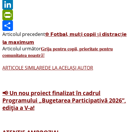
X
LinkedIn
PrintFriendly
Articolul precedent
⚽️ 𝗙𝗼𝘁𝗯𝗮𝗹, 𝗺𝘂𝗹ț𝗶 𝗰𝗼𝗽𝗶𝗶 ș𝗶 𝗱𝗶𝘀𝘁𝗿𝗮𝗰ț𝗶𝗲
Share
𝗹𝗮 𝗺𝗮𝘅𝗶𝗺𝘂𝗺
Articolul următor
𝐆𝐫𝐢𝐣𝐚 𝐩𝐞𝐧𝐭𝐫𝐮 𝐜𝐨𝐩𝐢𝐢, 𝐩𝐫𝐢𝐨𝐫𝐢𝐭𝐚𝐭𝐞 𝐩𝐞𝐧𝐭𝐫𝐮
𝐜𝐨𝐦𝐮𝐧𝐢𝐭𝐚𝐭𝐞𝐚 𝐧𝐨𝐚𝐬𝐭𝐫ă!
ARTICOLE SIMILARE
DE LA ACELAȘI AUTOR
📢 Un nou proiect finalizat în cadrul
Programului „Bugetarea Participativă 2026”,
ediția a V-a!