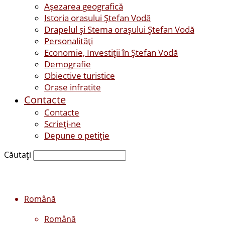
Așezarea geografică
Istoria orasului Ştefan Vodă
Drapelul şi Stema oraşului Ştefan Vodă
Personalităţi
Economie, Investiţii în Ştefan Vodă
Demografie
Obiective turistice
Orase infratite
Contacte
Contacte
Scrieți-ne
Depune o petiție
Căutați
Română
Română