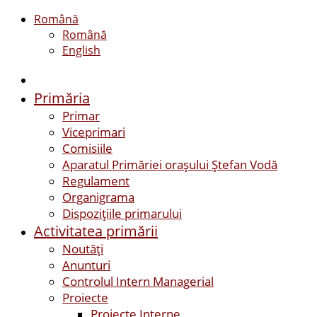
Română
Română
English
Primăria
Primar
Viceprimari
Comisiile
Aparatul Primăriei orașului Ștefan Vodă
Regulament
Organigrama
Dispozițiile primarului
Activitatea primării
Noutăți
Anunturi
Controlul Intern Managerial
Proiecte
Proiecte Interne