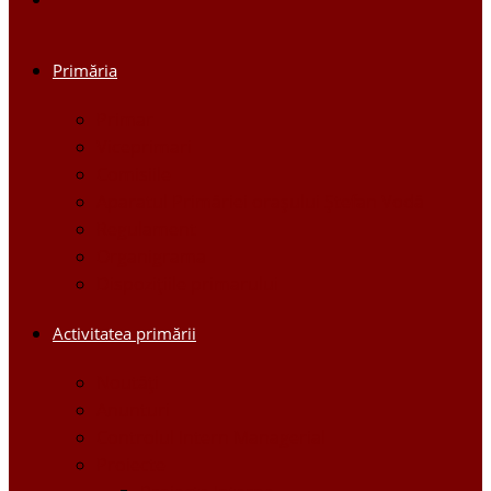
Primăria
Primar
Viceprimari
Comisiile
Aparatul Primăriei orașului Ștefan Vodă
Regulament
Organigrama
Dispozițiile primarului
Activitatea primării
Noutăți
Anunturi
Controlul Intern Managerial
Proiecte