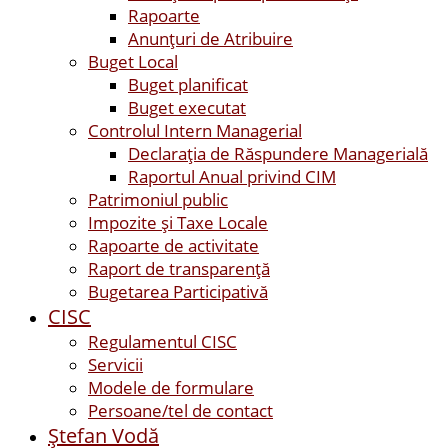
Rapoarte
Anunțuri de Atribuire
Buget Local
Buget planificat
Buget executat
Controlul Intern Managerial
Declarația de Răspundere Managerială
Raportul Anual privind CIM
Patrimoniul public
Impozite și Taxe Locale
Rapoarte de activitate
Raport de transparenţă
Bugetarea Participativă
CISC
Regulamentul CISC
Servicii
Modele de formulare
Persoane/tel de contact
Ştefan Vodă