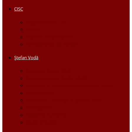
CISC
Regulamentul CISC
Servicii
Modele de formulare
Persoane/tel de contact
Ştefan Vodă
Așezarea geografică
Istoria orasului Ştefan Vodă
Drapelul şi Stema oraşului Ştefan Vodă
Personalităţi
Economie, Investiţii în Ştefan Vodă
Demografie
Obiective turistice
Orase infratite