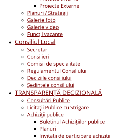
Proiecte Externe
Planuri / Strategii
Galerie foto
Galerie video
Funcții vacante
Consiliul Local
Secretar
Consilieri
Comisii de specialitate
Regulamentul Consiliului
Deciziile consiliului
Ședințele consiliului
TRANSPARENȚĂ DECIZIONALĂ
Consultări Publice
Licitații Publice cu Strigare
Achiziţii publice
Buletinul Achizițiilor publice
Planuri
Invitaţii de participare achiziții