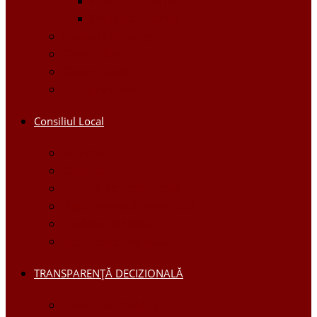
Proiecte Interne
Proiecte Externe
Planuri / Strategii
Galerie foto
Galerie video
Funcții vacante
Consiliul Local
Secretar
Consilieri
Comisii de specialitate
Regulamentul Consiliului
Deciziile consiliului
Ședințele consiliului
TRANSPARENȚĂ DECIZIONALĂ
Consultări Publice