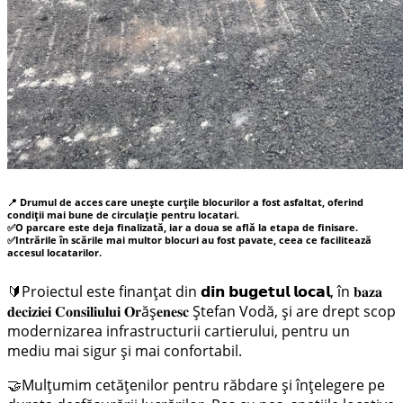
📍 Drumul de acces care unește curțile blocurilor a fost asfaltat, oferind
condiții mai bune de circulație pentru locatari.
​✅O parcare este deja finalizată, iar a doua se află la etapa de finisare.
​✅Intrările în scările mai multor blocuri au fost pavate, ceea ce facilitează
accesul locatarilor.
🔰Proiectul este finanțat din 𝗱𝗶𝗻 𝗯𝘂𝗴𝗲𝘁𝘂𝗹 𝗹𝗼𝗰𝗮𝗹, în 𝐛𝐚𝐳𝐚
𝐝𝐞𝐜𝐢𝐳𝐢𝐞𝐢 𝐂𝐨𝐧𝐬𝐢𝐥𝐢𝐮𝐥𝐮𝐢 𝐎𝐫ăș𝐞𝐧𝐞𝐬𝐜 Ștefan Vodă, și are drept scop
modernizarea infrastructurii cartierului, pentru un
mediu mai sigur și mai confortabil.
🤝Mulțumim cetățenilor pentru răbdare și înțelegere pe