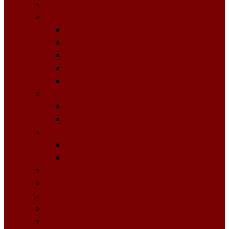
Licitații Publice cu Strigare
Achiziţii publice
Buletinul Achizițiilor publice
Planuri
Invitaţii de participare achiziții
Rapoarte
Anunțuri de Atribuire
Buget Local
Buget planificat
Buget executat
Controlul Intern Managerial
Declarația de Răspundere Managerială
Raportul Anual privind CIM
Patrimoniul public
Impozite și Taxe Locale
Rapoarte de activitate
Raport de transparenţă
Bugetarea Participativă