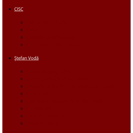
CISC
Regulamentul CISC
Servicii
Modele de formulare
Persoane/tel de contact
Ştefan Vodă
Așezarea geografică
Istoria orasului Ştefan Vodă
Drapelul şi Stema oraşului Ştefan Vodă
Personalităţi
Economie, Investiţii în Ştefan Vodă
Demografie
Obiective turistice
Orase infratite