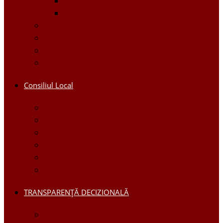
Proiecte Interne
Proiecte Externe
Planuri / Strategii
Galerie foto
Galerie video
Funcții vacante
Consiliul Local
Secretar
Consilieri
Comisii de specialitate
Regulamentul Consiliului
Deciziile consiliului
Ședințele consiliului
TRANSPARENȚĂ DECIZIONALĂ
Consultări Publice