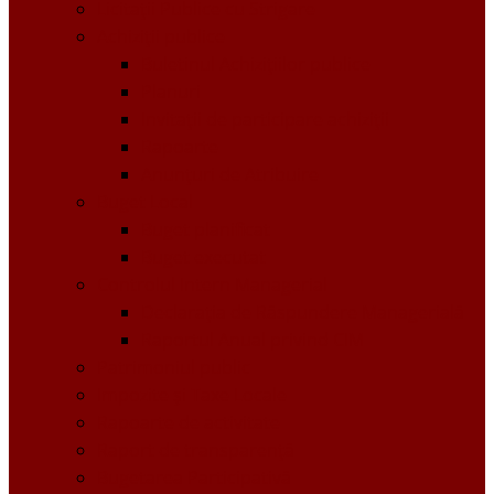
Licitații Publice cu Strigare
Achiziţii publice
Buletinul Achizițiilor publice
Planuri
Invitaţii de participare achiziții
Rapoarte
Anunțuri de Atribuire
Buget Local
Buget planificat
Buget executat
Controlul Intern Managerial
Declarația de Răspundere Managerială
Raportul Anual privind CIM
Patrimoniul public
Impozite și Taxe Locale
Rapoarte de activitate
Raport de transparenţă
Bugetarea Participativă