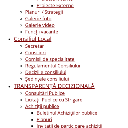
Proiecte Externe
Planuri / Strategii
Galerie foto
Galerie video
Funcții vacante
Consiliul Local
Secretar
Consilieri
Comisii de specialitate
Regulamentul Consiliului
Deciziile consiliului
Ședințele consiliului
TRANSPARENȚĂ DECIZIONALĂ
Consultări Publice
Licitații Publice cu Strigare
Achiziţii publice
Buletinul Achizițiilor publice
Planuri
Invitaţii de participare achiziții