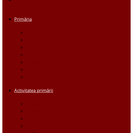
Primăria
Primar
Viceprimari
Comisiile
Aparatul Primăriei orașului Ștefan Vodă
Regulament
Organigrama
Dispozițiile primarului
Activitatea primării
Noutăți
Anunturi
Controlul Intern Managerial
Proiecte