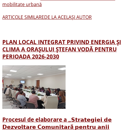
mobilitate urbană
ARTICOLE SIMILARE
DE LA ACELAȘI AUTOR
PLAN LOCAL INTEGRAT PRIVIND ENERGIA ȘI
CLIMA A ORAŞULUI ŞTEFAN VODĂ PENTRU
PERIOADA 2026-2030
Procesul de elaborare a „𝗦𝘁𝗿𝗮𝘁𝗲𝗴𝗶𝗲𝗶 𝗱𝗲
𝗗𝗲𝘇𝘃𝗼𝗹𝘁𝗮𝗿𝗲 𝗖𝗼𝗺𝘂𝗻𝗶𝘁𝗮𝗿ă 𝗽𝗲𝗻𝘁𝗿𝘂 𝗮𝗻𝗶𝗶