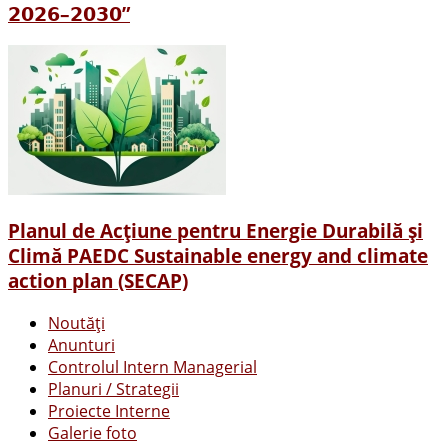
𝟮𝟬𝟮𝟲–𝟮𝟬𝟯𝟬”
Planul de Acţiune pentru Energie Durabilă și
Climă PAEDC Sustainable energy and climate
action plan (SECAP)
Noutăți
Anunturi
Controlul Intern Managerial
Planuri / Strategii
Proiecte Interne
Galerie foto