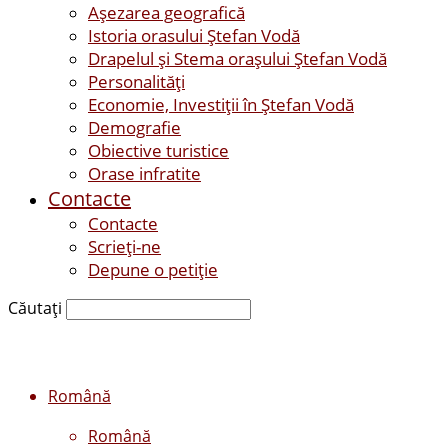
Așezarea geografică
Istoria orasului Ştefan Vodă
Drapelul şi Stema oraşului Ştefan Vodă
Personalităţi
Economie, Investiţii în Ştefan Vodă
Demografie
Obiective turistice
Orase infratite
Contacte
Contacte
Scrieți-ne
Depune o petiție
Căutați
Română
Română