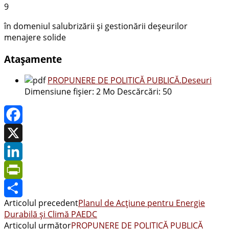
9
în domeniul salubrizării și
gestionării deșeurilor
menajere solide
Atașamente
PROPUNERE DE POLITICĂ PUBLICĂ.Deseuri
Dimensiune fișier:
2 Mo
Descărcări:
50
Facebook
X
LinkedIn
PrintFriendly
Articolul precedent
Planul de Acţiune pentru Energie
Share
Durabilă și Climă PAEDC
Articolul următor
PROPUNERE DE POLITICĂ PUBLICĂ