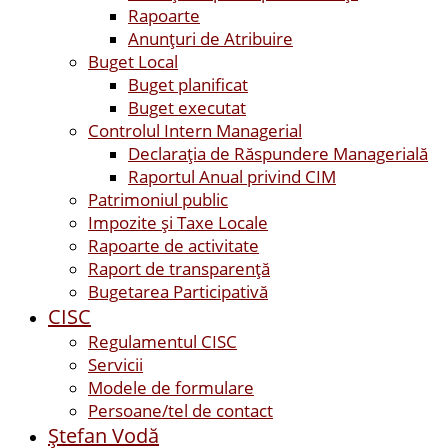
Rapoarte
Anunțuri de Atribuire
Buget Local
Buget planificat
Buget executat
Controlul Intern Managerial
Declarația de Răspundere Managerială
Raportul Anual privind CIM
Patrimoniul public
Impozite și Taxe Locale
Rapoarte de activitate
Raport de transparenţă
Bugetarea Participativă
CISC
Regulamentul CISC
Servicii
Modele de formulare
Persoane/tel de contact
Ştefan Vodă