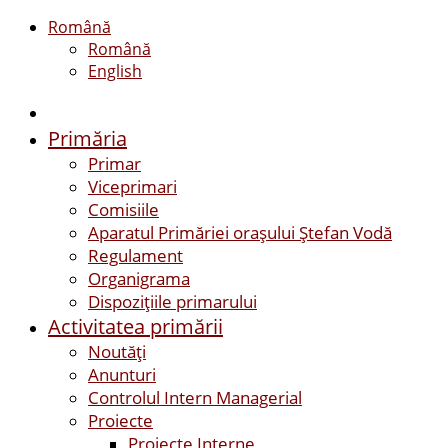
Română
Română
English
Primăria
Primar
Viceprimari
Comisiile
Aparatul Primăriei orașului Ștefan Vodă
Regulament
Organigrama
Dispozițiile primarului
Activitatea primării
Noutăți
Anunturi
Controlul Intern Managerial
Proiecte
Proiecte Interne