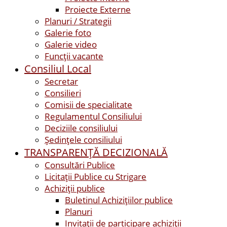
Proiecte Externe
Planuri / Strategii
Galerie foto
Galerie video
Funcții vacante
Consiliul Local
Secretar
Consilieri
Comisii de specialitate
Regulamentul Consiliului
Deciziile consiliului
Ședințele consiliului
TRANSPARENȚĂ DECIZIONALĂ
Consultări Publice
Licitații Publice cu Strigare
Achiziţii publice
Buletinul Achizițiilor publice
Planuri
Invitaţii de participare achiziții