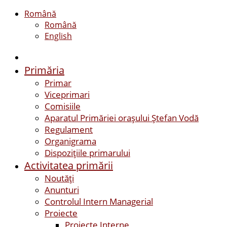
Română
Română
English
Primăria
Primar
Viceprimari
Comisiile
Aparatul Primăriei orașului Ștefan Vodă
Regulament
Organigrama
Dispozițiile primarului
Activitatea primării
Noutăți
Anunturi
Controlul Intern Managerial
Proiecte
Proiecte Interne