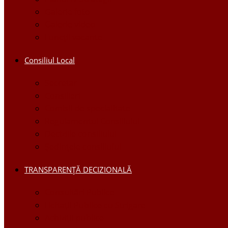
Galerie foto
Galerie video
Funcții vacante
Consiliul Local
Secretar
Consilieri
Comisii de specialitate
Regulamentul Consiliului
Deciziile consiliului
Ședințele consiliului
TRANSPARENȚĂ DECIZIONALĂ
Consultări Publice
Licitații Publice cu Strigare
Achiziţii publice