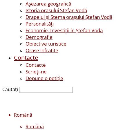
Așezarea geografică
Istoria orasului Ştefan Vodă
Drapelul şi Stema oraşului Ştefan Vodă
Personalităţi
Economie, Investiţii în Ştefan Vodă
Demografie
Obiective turistice
Orase infratite
Contacte
Contacte
Scrieți-ne
Depune o petiție
Căutați
Română
Română