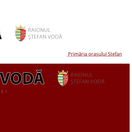
Primăria oraşului Ştefan