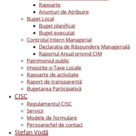
Rapoarte
Anunțuri de Atribuire
Buget Local
Buget planificat
Buget executat
Controlul Intern Managerial
Declarația de Răspundere Managerială
Raportul Anual privind CIM
Patrimoniul public
Impozite și Taxe Locale
Rapoarte de activitate
Raport de transparenţă
Bugetarea Participativă
CISC
Regulamentul CISC
Servicii
Modele de formulare
Persoane/tel de contact
Ştefan Vodă