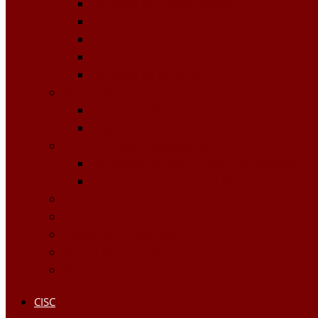
Buletinul Achizițiilor publice
Planuri
Invitaţii de participare achiziții
Rapoarte
Anunțuri de Atribuire
Buget Local
Buget planificat
Buget executat
Controlul Intern Managerial
Declarația de Răspundere Managerială
Raportul Anual privind CIM
Patrimoniul public
Impozite și Taxe Locale
Rapoarte de activitate
Raport de transparenţă
Bugetarea Participativă
CISC