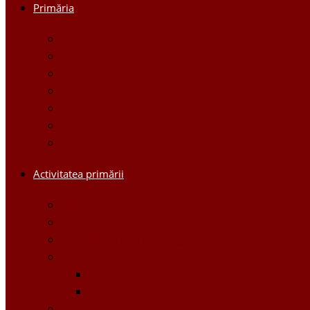
Primăria
Primar
Viceprimari
Comisiile
Aparatul Primăriei orașului Ștefan Vodă
Regulament
Organigrama
Dispozițiile primarului
Activitatea primării
Noutăți
Anunturi
Controlul Intern Managerial
Proiecte
Proiecte Interne
Proiecte Externe
Planuri / Strategii