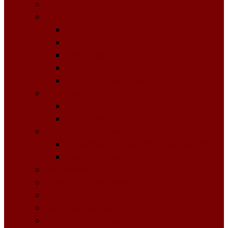
Licitații Publice cu Strigare
Achiziţii publice
Buletinul Achizițiilor publice
Planuri
Invitaţii de participare achiziții
Rapoarte
Anunțuri de Atribuire
Buget Local
Buget planificat
Buget executat
Controlul Intern Managerial
Declarația de Răspundere Managerială
Raportul Anual privind CIM
Patrimoniul public
Impozite și Taxe Locale
Rapoarte de activitate
Raport de transparenţă
Bugetarea Participativă