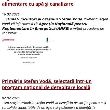
alimentare cu apă și canalizare
16.02.2026
𝗦𝘁𝗶𝗺𝗮𝘁̦𝗶 𝗹𝗼𝗰𝘂𝗶𝘁𝗼𝗿𝗶 𝗮𝗶 𝗼𝗿𝗮𝘀̦𝘂𝗹𝘂𝗶 𝗦̦𝘁𝗲𝗳𝗮𝗻 𝗩𝗼𝗱𝗮̆, Primăria Ștefan
Vodă Vă informează că 𝗔𝗴𝗲𝗻𝘁̦𝗶𝗮 𝗡𝗮𝘁̦𝗶𝗼𝗻𝗮𝗹𝗮̆ 𝗽𝗲𝗻𝘁𝗿𝘂
𝗥𝗲𝗴𝗹𝗲𝗺𝗲𝗻𝘁𝗮𝗿𝗲 𝗶̂𝗻 𝗘𝗻𝗲𝗿𝗴𝗲𝘁𝗶𝗰𝗮̆ (𝗔𝗡𝗥𝗘) a inițiat procedura de
consultări...
Primăria Ștefan Vodă, selectată într-un
program național de dezvoltare locală
02.02.2026
Am reușit! Primăria Ștefan Vodă va beneficia de sprijin pentru a-și
consolida capacitățile de atragere și gestionare a finanțările