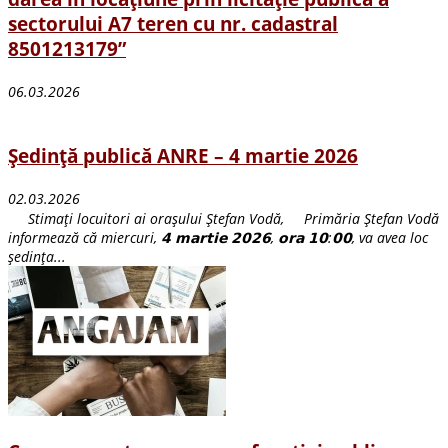
sectorului A7 teren cu nr. cadastral
8501213179”
06.03.2026
Ședință publică ANRE – 4 martie 2026
02.03.2026
Stimați locuitori ai orașului Ștefan Vodă, Primăria Ștefan Vodă
informează că miercuri, 𝟰 𝗺𝗮𝗿𝘁𝗶𝗲 𝟮𝟬𝟮𝟲, 𝗼𝗿𝗮 𝟭𝟬:𝟬𝟬, va avea loc
ședința...