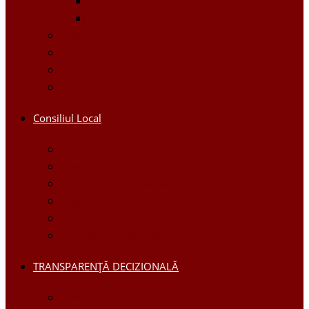
Proiecte Interne
Proiecte Externe
Planuri / Strategii
Galerie foto
Galerie video
Funcții vacante
Consiliul Local
Secretar
Consilieri
Comisii de specialitate
Regulamentul Consiliului
Deciziile consiliului
Ședințele consiliului
TRANSPARENȚĂ DECIZIONALĂ
Consultări Publice