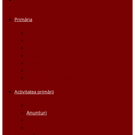
Primăria
Primar
Viceprimari
Comisiile
Aparatul Primăriei orașului Ștefan Vodă
Regulament
Organigrama
Dispozițiile primarului
Activitatea primării
Noutăți
Anunturi
Controlul Intern Managerial
Proiecte