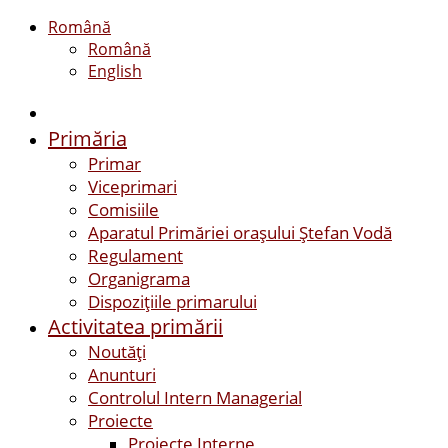
Română
Română
English
Primăria
Primar
Viceprimari
Comisiile
Aparatul Primăriei orașului Ștefan Vodă
Regulament
Organigrama
Dispozițiile primarului
Activitatea primării
Noutăți
Anunturi
Controlul Intern Managerial
Proiecte
Proiecte Interne