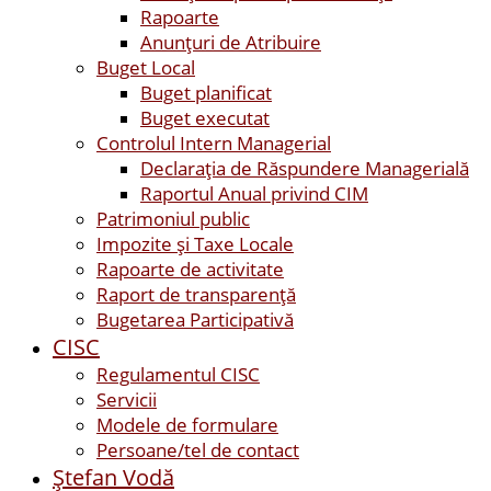
Rapoarte
Anunțuri de Atribuire
Buget Local
Buget planificat
Buget executat
Controlul Intern Managerial
Declarația de Răspundere Managerială
Raportul Anual privind CIM
Patrimoniul public
Impozite și Taxe Locale
Rapoarte de activitate
Raport de transparenţă
Bugetarea Participativă
CISC
Regulamentul CISC
Servicii
Modele de formulare
Persoane/tel de contact
Ştefan Vodă