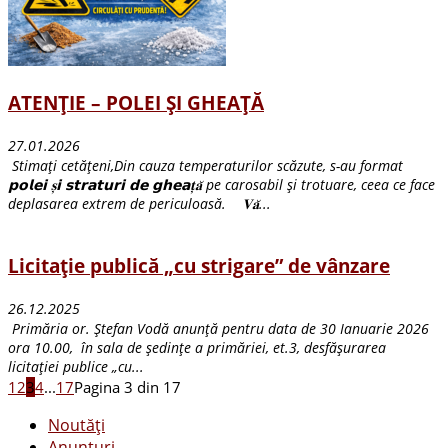
ATENȚIE – POLEI ȘI GHEAȚĂ
27.01.2026
Stimați cetățeni,Din cauza temperaturilor scăzute, s-au format
𝗽𝗼𝗹𝗲𝗶 𝐬̦𝗶 𝘀𝘁𝗿𝗮𝘁𝘂𝗿𝗶 𝗱𝗲 𝗴𝗵𝗲𝗮𝐭̦𝐚̆ pe carosabil și trotuare, ceea ce face
deplasarea extrem de periculoasă. 𝐕𝐚̆...
Licitație publică „cu strigare” de vânzare
26.12.2025
Primăria or. Ştefan Vodă anunță pentru data de 30 Ianuarie 2026
ora 10.00, în sala de ședințe a primăriei, et.3, desfășurarea
licitației publice „cu...
1
2
3
4
...
17
Pagina 3 din 17
Noutăți
Anunturi