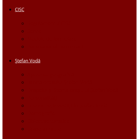
CISC
Regulamentul CISC
Servicii
Modele de formulare
Persoane/tel de contact
Ştefan Vodă
Așezarea geografică
Istoria orasului Ştefan Vodă
Drapelul şi Stema oraşului Ştefan Vodă
Personalităţi
Economie, Investiţii în Ştefan Vodă
Demografie
Obiective turistice
Orase infratite