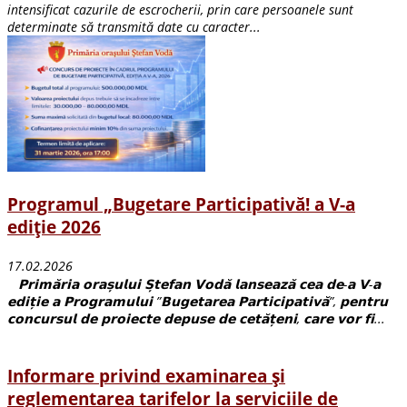
intensificat cazurile de escrocherii, prin care persoanele sunt
determinate să transmită date cu caracter...
Programul „Bugetare Participativă! a V-a
ediție 2026
17.02.2026
𝗣𝗿𝗶𝗺𝗮̆𝗿𝗶𝗮 𝗼𝗿𝗮𝘀̦𝘂𝗹𝘂𝗶 𝗦̦𝘁𝗲𝗳𝗮𝗻 𝗩𝗼𝗱𝗮̆ 𝗹𝗮𝗻𝘀𝗲𝗮𝘇𝗮̆ 𝗰𝗲𝗮 𝗱𝗲-𝗮 𝗩-𝗮
𝗲𝗱𝗶𝘁̦𝗶𝗲 𝗮 𝗣𝗿𝗼𝗴𝗿𝗮𝗺𝘂𝗹𝘂𝗶 ”𝗕𝘂𝗴𝗲𝘁𝗮𝗿𝗲𝗮 𝗣𝗮𝗿𝘁𝗶𝗰𝗶𝗽𝗮𝘁𝗶𝘃𝗮̆”, 𝗽𝗲𝗻𝘁𝗿𝘂
𝗰𝗼𝗻𝗰𝘂𝗿𝘀𝘂𝗹 𝗱𝗲 𝗽𝗿𝗼𝗶𝗲𝗰𝘁𝗲 𝗱𝗲𝗽𝘂𝘀𝗲 𝗱𝗲 𝗰𝗲𝘁𝗮̆𝘁̦𝗲𝗻𝗶, 𝗰𝗮𝗿𝗲 𝘃𝗼𝗿 𝗳𝗶...
Informare privind examinarea și
reglementarea tarifelor la serviciile de