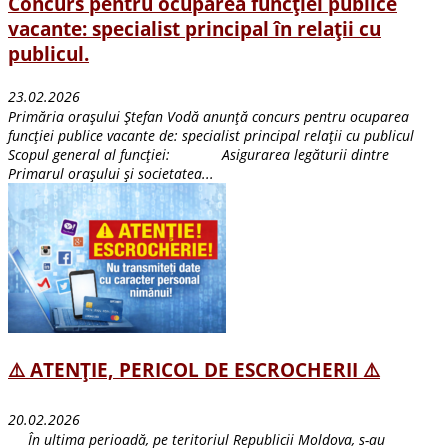
Concurs pentru ocuparea funcţiei publice
vacante: specialist principal în relații cu
publicul.
23.02.2026
Primăria orașului Ştefan Vodă anunţă concurs pentru ocuparea
funcţiei publice vacante de: specialist principal relaţii cu publicul
Scopul general al funcţiei: Asigurarea legăturii dintre
Primarul oraşului şi societatea...
⚠️ ATENȚIE, PERICOL DE ESCROCHERII ⚠️
20.02.2026
În ultima perioadă, pe teritoriul Republicii Moldova, s-au