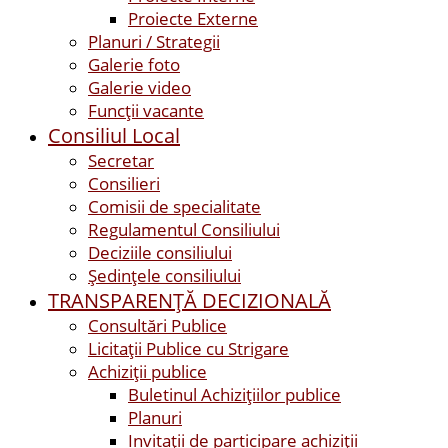
Proiecte Externe
Planuri / Strategii
Galerie foto
Galerie video
Funcții vacante
Consiliul Local
Secretar
Consilieri
Comisii de specialitate
Regulamentul Consiliului
Deciziile consiliului
Ședințele consiliului
TRANSPARENȚĂ DECIZIONALĂ
Consultări Publice
Licitații Publice cu Strigare
Achiziţii publice
Buletinul Achizițiilor publice
Planuri
Invitaţii de participare achiziții