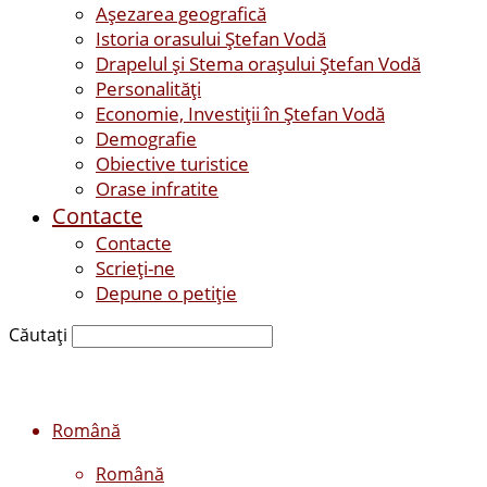
Așezarea geografică
Istoria orasului Ştefan Vodă
Drapelul şi Stema oraşului Ştefan Vodă
Personalităţi
Economie, Investiţii în Ştefan Vodă
Demografie
Obiective turistice
Orase infratite
Contacte
Contacte
Scrieți-ne
Depune o petiție
Căutați
Română
Română