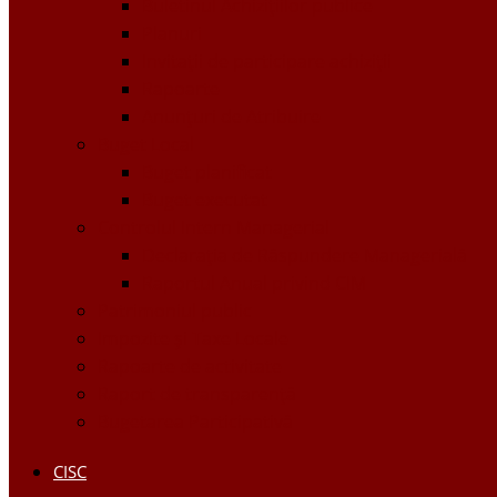
Buletinul Achizițiilor publice
Planuri
Invitaţii de participare achiziții
Rapoarte
Anunțuri de Atribuire
Buget Local
Buget planificat
Buget executat
Controlul Intern Managerial
Declarația de Răspundere Managerială
Raportul Anual privind CIM
Patrimoniul public
Impozite și Taxe Locale
Rapoarte de activitate
Raport de transparenţă
Bugetarea Participativă
CISC