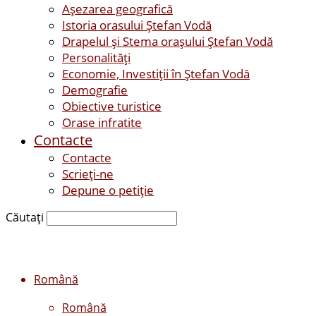
Așezarea geografică
Istoria orasului Ştefan Vodă
Drapelul şi Stema oraşului Ştefan Vodă
Personalităţi
Economie, Investiţii în Ştefan Vodă
Demografie
Obiective turistice
Orase infratite
Contacte
Contacte
Scrieți-ne
Depune o petiție
Căutați
Română
Română