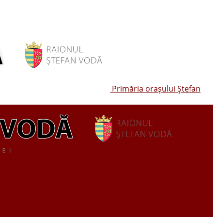
Primăria oraşului Ştefan