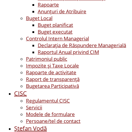
Rapoarte
Anunțuri de Atribuire
Buget Local
Buget planificat
Buget executat
Controlul Intern Managerial
Declarația de Răspundere Managerială
Raportul Anual privind CIM
Patrimoniul public
Impozite și Taxe Locale
Rapoarte de activitate
Raport de transparenţă
Bugetarea Participativă
CISC
Regulamentul CISC
Servicii
Modele de formulare
Persoane/tel de contact
Ştefan Vodă