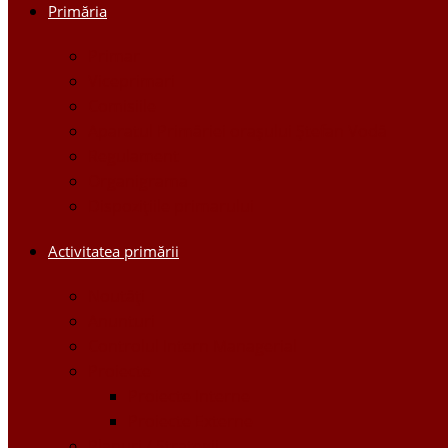
Primăria
Primar
Viceprimari
Comisiile
Aparatul Primăriei orașului Ștefan Vodă
Regulament
Organigrama
Dispozițiile primarului
Activitatea primării
Noutăți
Anunturi
Controlul Intern Managerial
Proiecte
Proiecte Interne
Proiecte Externe
Planuri / Strategii