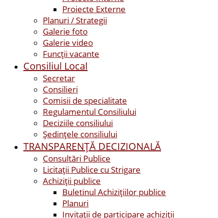
Proiecte Externe
Planuri / Strategii
Galerie foto
Galerie video
Funcții vacante
Consiliul Local
Secretar
Consilieri
Comisii de specialitate
Regulamentul Consiliului
Deciziile consiliului
Ședințele consiliului
TRANSPARENȚĂ DECIZIONALĂ
Consultări Publice
Licitații Publice cu Strigare
Achiziţii publice
Buletinul Achizițiilor publice
Planuri
Invitaţii de participare achiziții