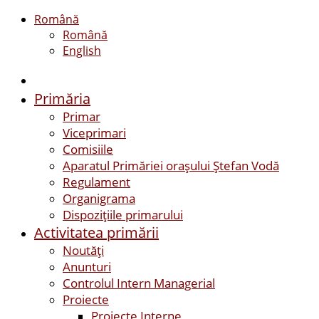
Română
Română
English
Primăria
Primar
Viceprimari
Comisiile
Aparatul Primăriei orașului Ștefan Vodă
Regulament
Organigrama
Dispozițiile primarului
Activitatea primării
Noutăți
Anunturi
Controlul Intern Managerial
Proiecte
Proiecte Interne