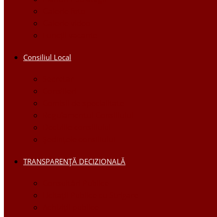
Galerie foto
Galerie video
Funcții vacante
Consiliul Local
Secretar
Consilieri
Comisii de specialitate
Regulamentul Consiliului
Deciziile consiliului
Ședințele consiliului
TRANSPARENȚĂ DECIZIONALĂ
Consultări Publice
Licitații Publice cu Strigare
Achiziţii publice