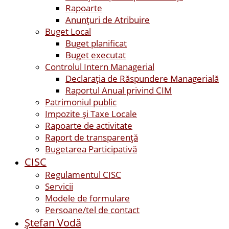
Rapoarte
Anunțuri de Atribuire
Buget Local
Buget planificat
Buget executat
Controlul Intern Managerial
Declarația de Răspundere Managerială
Raportul Anual privind CIM
Patrimoniul public
Impozite și Taxe Locale
Rapoarte de activitate
Raport de transparenţă
Bugetarea Participativă
CISC
Regulamentul CISC
Servicii
Modele de formulare
Persoane/tel de contact
Ştefan Vodă