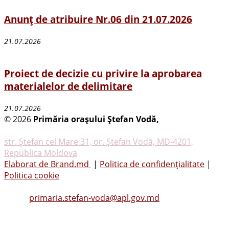
Anunț de atribuire Nr.06 din 21.07.2026
21.07.2026
Proiect de decizie cu privire la aprobarea
materialelor de delimitare
21.07.2026
© 2026
Primăria oraşului Ştefan Vodă,
Toate
drepturile rezervate
str. Ştefan cel Mare 31, or. Ştefan Vodă, MD-4201,
Republica Moldova
Elaborat de Brand.md
|
Politica de confidențialitate
|
Politica cookie
Tel.
(0242) 23053
, Fax: (0242) 22396
Email:
primaria.stefan-voda@apl.gov.md