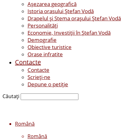
Așezarea geografică
Istoria orasului Ştefan Vodă
Drapelul şi Stema oraşului Ştefan Vodă
Personalităţi
Economie, Investiţii în Ştefan Vodă
Demografie
Obiective turistice
Orase infratite
Contacte
Contacte
Scrieți-ne
Depune o petiție
Căutați
Română
Română