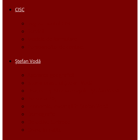
CISC
Regulamentul CISC
Servicii
Modele de formulare
Persoane/tel de contact
Ştefan Vodă
Așezarea geografică
Istoria orasului Ştefan Vodă
Drapelul şi Stema oraşului Ştefan Vodă
Personalităţi
Economie, Investiţii în Ştefan Vodă
Demografie
Obiective turistice
Orase infratite