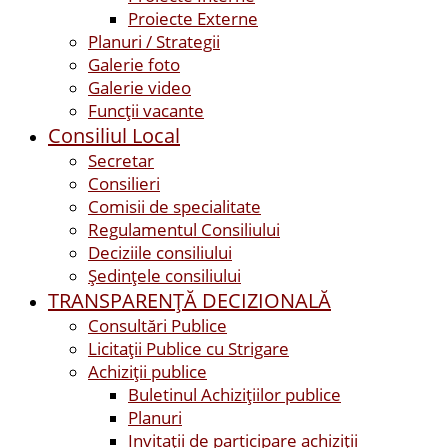
Proiecte Externe
Planuri / Strategii
Galerie foto
Galerie video
Funcții vacante
Consiliul Local
Secretar
Consilieri
Comisii de specialitate
Regulamentul Consiliului
Deciziile consiliului
Ședințele consiliului
TRANSPARENȚĂ DECIZIONALĂ
Consultări Publice
Licitații Publice cu Strigare
Achiziţii publice
Buletinul Achizițiilor publice
Planuri
Invitaţii de participare achiziții