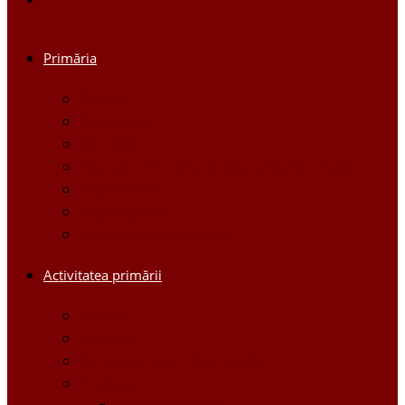
Primăria
Primar
Viceprimari
Comisiile
Aparatul Primăriei orașului Ștefan Vodă
Regulament
Organigrama
Dispozițiile primarului
Activitatea primării
Noutăți
Anunturi
Controlul Intern Managerial
Proiecte