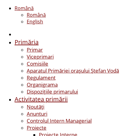
Română
Română
English
Primăria
Primar
Viceprimari
Comisiile
Aparatul Primăriei orașului Ștefan Vodă
Regulament
Organigrama
Dispozițiile primarului
Activitatea primării
Noutăți
Anunturi
Controlul Intern Managerial
Proiecte
Proiecte Interne