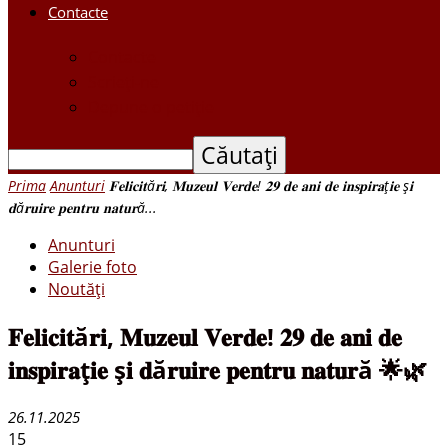
Contacte
Contacte
Scrieți-ne
Depune o petiție
Prima
Anunturi
𝐅𝐞𝐥𝐢𝐜𝐢𝐭ă𝐫𝐢, 𝐌𝐮𝐳𝐞𝐮𝐥 𝐕𝐞𝐫𝐝𝐞! 𝟐𝟗 𝐝𝐞 𝐚𝐧𝐢 𝐝𝐞 𝐢𝐧𝐬𝐩𝐢𝐫𝐚ț𝐢𝐞 ș𝐢
𝐝ă𝐫𝐮𝐢𝐫𝐞 𝐩𝐞𝐧𝐭𝐫𝐮 𝐧𝐚𝐭𝐮𝐫ă...
Anunturi
Galerie foto
Noutăți
𝐅𝐞𝐥𝐢𝐜𝐢𝐭ă𝐫𝐢, 𝐌𝐮𝐳𝐞𝐮𝐥 𝐕𝐞𝐫𝐝𝐞! 𝟐𝟗 𝐝𝐞 𝐚𝐧𝐢 𝐝𝐞
𝐢𝐧𝐬𝐩𝐢𝐫𝐚ț𝐢𝐞 ș𝐢 𝐝ă𝐫𝐮𝐢𝐫𝐞 𝐩𝐞𝐧𝐭𝐫𝐮 𝐧𝐚𝐭𝐮𝐫ă 🌟🌿
26.11.2025
15