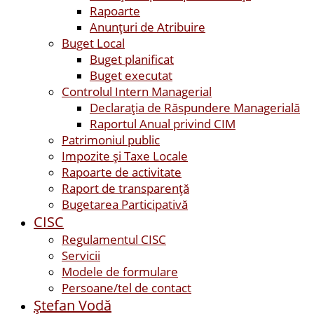
Rapoarte
Anunțuri de Atribuire
Buget Local
Buget planificat
Buget executat
Controlul Intern Managerial
Declarația de Răspundere Managerială
Raportul Anual privind CIM
Patrimoniul public
Impozite și Taxe Locale
Rapoarte de activitate
Raport de transparenţă
Bugetarea Participativă
CISC
Regulamentul CISC
Servicii
Modele de formulare
Persoane/tel de contact
Ştefan Vodă