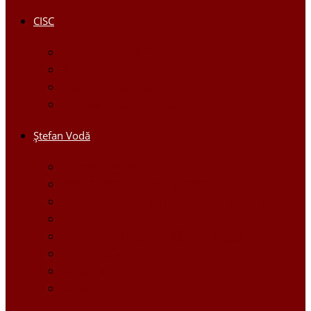
CISC
Regulamentul CISC
Servicii
Modele de formulare
Persoane/tel de contact
Ştefan Vodă
Așezarea geografică
Istoria orasului Ştefan Vodă
Drapelul şi Stema oraşului Ştefan Vodă
Personalităţi
Economie, Investiţii în Ştefan Vodă
Demografie
Obiective turistice
Orase infratite