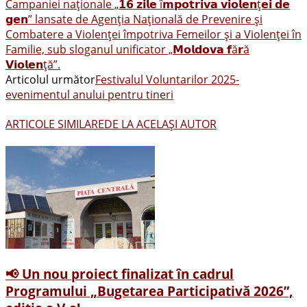
Campaniei naționale „𝟭𝟲 𝘇𝗶𝗹𝗲 î𝗺𝗽𝗼𝘁𝗿𝗶𝘃𝗮 𝘃𝗶𝗼𝗹𝗲𝗻ț𝗲𝗶 𝗱𝗲
𝗴𝗲𝗻” lansate de Agenția Națională de Prevenire și
Combatere a Violenței împotriva Femeilor și a Violenței în
Familie, sub sloganul unificator „𝗠𝗼𝗹𝗱𝗼𝘃𝗮 𝗳ă𝗿ă
𝗩𝗶𝗼𝗹𝗲𝗻ță”.
Articolul următor
Festivalul Voluntarilor 2025-
evenimentul anului pentru tineri
ARTICOLE SIMILARE
DE LA ACELAȘI AUTOR
📢 Un nou proiect finalizat în cadrul
Programului „Bugetarea Participativă 2026”,