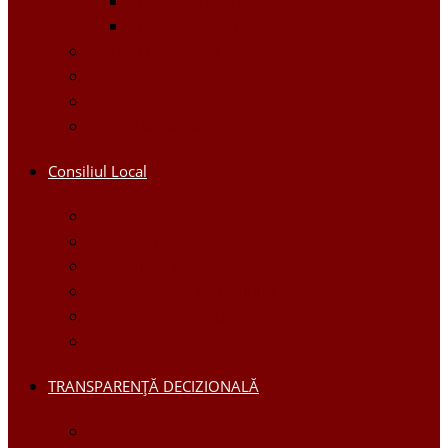
Proiecte Interne
Proiecte Externe
Planuri / Strategii
Galerie foto
Galerie video
Funcții vacante
Consiliul Local
Secretar
Consilieri
Comisii de specialitate
Regulamentul Consiliului
Deciziile consiliului
Ședințele consiliului
TRANSPARENȚĂ DECIZIONALĂ
Consultări Publice