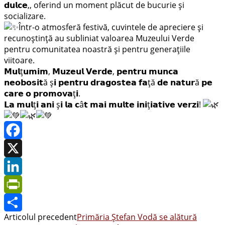
𝗱𝘂𝗹𝗰𝗲,, oferind un moment plăcut de bucurie și
socializare.
Într-o atmosferă festivă, cuvintele de apreciere și
recunoștință au subliniat valoarea Muzeului Verde
pentru comunitatea noastră și pentru generațiile
viitoare.
𝗠𝘂𝗹ț𝘂𝗺𝗶𝗺, 𝗠𝘂𝘇𝗲𝘂𝗹 𝗩𝗲𝗿𝗱𝗲, 𝗽𝗲𝗻𝘁𝗿𝘂 𝗺𝘂𝗻𝗰𝗮
𝗻𝗲𝗼𝗯𝗼𝘀𝗶𝘁ă ș𝗶 𝗽𝗲𝗻𝘁𝗿𝘂 𝗱𝗿𝗮𝗴𝗼𝘀𝘁𝗲𝗮 𝗳𝗮ță 𝗱𝗲 𝗻𝗮𝘁𝘂𝗿ă 𝗽𝗲
𝗰𝗮𝗿𝗲 𝗼 𝗽𝗿𝗼𝗺𝗼𝘃𝗮ț𝗶.
𝗟𝗮 𝗺𝘂𝗹ț𝗶 𝗮𝗻𝗶 ș𝗶 𝗹𝗮 𝗰â𝘁 𝗺𝗮𝗶 𝗺𝘂𝗹𝘁𝗲 𝗶𝗻𝗶ț𝗶𝗮𝘁𝗶𝘃𝗲 𝘃𝗲𝗿𝘇𝗶!
Facebook
X
LinkedIn
PrintFriendly
Articolul precedent
Primăria Ștefan Vodă se alătură
Share