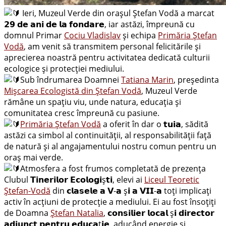
Ieri, Muzeul Verde din orașul Ștefan Vodă a marcat
𝟮𝟵 𝗱𝗲 𝗮𝗻𝗶 𝗱𝗲 𝗹𝗮 𝗳𝗼𝗻𝗱𝗮𝗿𝗲, iar astăzi, împreună cu
domnul Primar
Cociu Vladislav
și echipa
Primăria Ștefan
Vodă
, am venit să transmitem personal felicitările și
aprecierea noastră pentru activitatea dedicată culturii
ecologice și protecției mediului.
Sub îndrumarea Doamnei
Tatiana Marin
, președinta
Mişcarea Ecologistă din Ştefan Vodă
, Muzeul Verde
rămâne un spațiu viu, unde natura, educația și
comunitatea cresc împreună cu pasiune.
Primăria Ștefan Vodă
a oferit în dar o 𝘁𝘂𝗶𝗮, sădită
astăzi ca simbol al continuității, al responsabilității față
de natură și al angajamentului nostru comun pentru un
oraș mai verde.
Atmosfera a fost frumos completată de prezența
Clubul 𝗧𝗶𝗻𝗲𝗿𝗶𝗹𝗼𝗿 𝗘𝗰𝗼𝗹𝗼𝗴𝗶ș𝘁𝗶, elevi ai
Liceul Teoretic
Ştefan-Vodă
din 𝗰𝗹𝗮𝘀𝗲𝗹𝗲 𝗮 𝗩-𝗮 ș𝗶 𝗮 𝗩𝗜𝗜-𝗮 toți implicați
activ în acțiuni de protecție a mediului. Ei au fost însoțiți
de Doamna
Ştefan Natalia
, 𝗰𝗼𝗻𝘀𝗶𝗹𝗶𝗲𝗿 𝗹𝗼𝗰𝗮𝗹 ș𝗶 𝗱𝗶𝗿𝗲𝗰𝘁𝗼𝗿
𝗮𝗱𝗷𝘂𝗻𝗰𝘁 𝗽𝗲𝗻𝘁𝗿𝘂 𝗲𝗱𝘂𝗰𝗮ț𝗶𝗲, aducând energie și