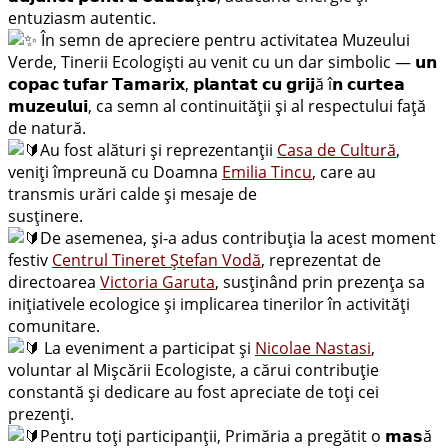
entuziasm autentic.
În semn de apreciere pentru activitatea Muzeului
Verde, Tinerii Ecologiști au venit cu un dar simbolic — 𝘂𝗻
𝗰𝗼𝗽𝗮𝗰 𝘁𝘂𝗳𝗮𝗿 𝗧𝗮𝗺𝗮𝗿𝗶𝘅, 𝗽𝗹𝗮𝗻𝘁𝗮𝘁 𝗰𝘂 𝗴𝗿𝗶𝗷ă î𝗻 𝗰𝘂𝗿𝘁𝗲𝗮
𝗺𝘂𝘇𝗲𝘂𝗹𝘂𝗶, ca semn al continuității și al respectului față
de natură.
Au fost alături și reprezentanții
Casa de Cultură
,
veniți împreună cu Doamna
Emilia Tincu
, care au
transmis urări calde și mesaje de
susținere.
De asemenea, și-a adus contribuția la acest moment
festiv
Centrul Tineret Ștefan Vodă
, reprezentat de
directoarea
Victoria Garuta
, susținând prin prezența sa
inițiativele ecologice și implicarea tinerilor în activități
comunitare.
La eveniment a participat și
Nicolae Nastasi
,
voluntar al Mișcării Ecologiste, a cărui contribuție
constantă și dedicare au fost apreciate de toți cei
prezenți.
Pentru toți participanții, Primăria a pregătit o 𝗺𝗮𝘀ă