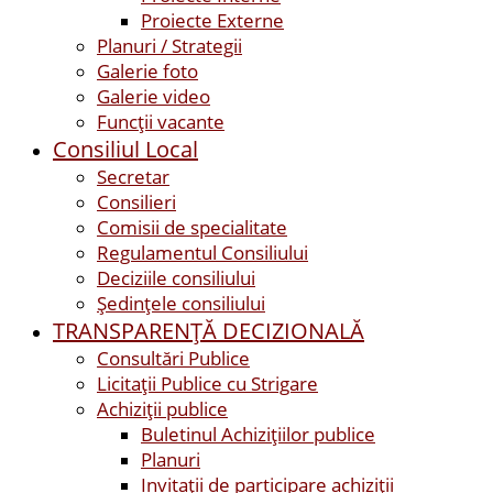
Proiecte Externe
Planuri / Strategii
Galerie foto
Galerie video
Funcții vacante
Consiliul Local
Secretar
Consilieri
Comisii de specialitate
Regulamentul Consiliului
Deciziile consiliului
Ședințele consiliului
TRANSPARENȚĂ DECIZIONALĂ
Consultări Publice
Licitații Publice cu Strigare
Achiziţii publice
Buletinul Achizițiilor publice
Planuri
Invitaţii de participare achiziții