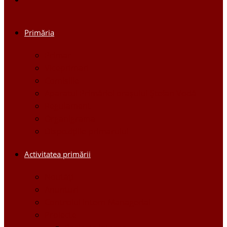
Primăria
Primar
Viceprimari
Comisiile
Aparatul Primăriei orașului Ștefan Vodă
Regulament
Organigrama
Dispozițiile primarului
Activitatea primării
Noutăți
Anunturi
Controlul Intern Managerial
Proiecte