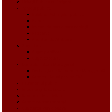
Licitații Publice cu Strigare
Achiziţii publice
Buletinul Achizițiilor publice
Planuri
Invitaţii de participare achiziții
Rapoarte
Anunțuri de Atribuire
Buget Local
Buget planificat
Buget executat
Controlul Intern Managerial
Declarația de Răspundere Managerială
Raportul Anual privind CIM
Patrimoniul public
Impozite și Taxe Locale
Rapoarte de activitate
Raport de transparenţă
Bugetarea Participativă