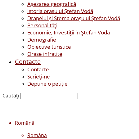
Așezarea geografică
Istoria orasului Ştefan Vodă
Drapelul şi Stema oraşului Ştefan Vodă
Personalităţi
Economie, Investiţii în Ştefan Vodă
Demografie
Obiective turistice
Orase infratite
Contacte
Contacte
Scrieți-ne
Depune o petiție
Căutați
Română
Română