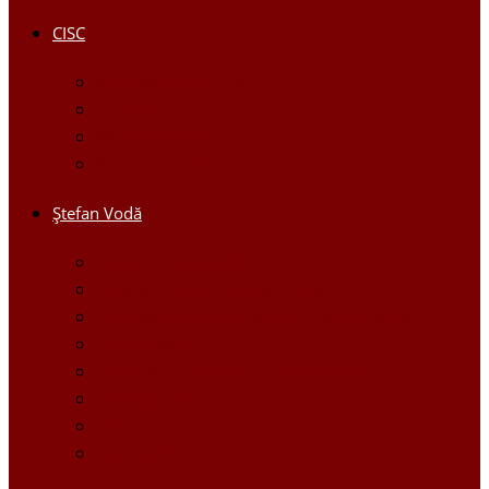
CISC
Regulamentul CISC
Servicii
Modele de formulare
Persoane/tel de contact
Ştefan Vodă
Așezarea geografică
Istoria orasului Ştefan Vodă
Drapelul şi Stema oraşului Ştefan Vodă
Personalităţi
Economie, Investiţii în Ştefan Vodă
Demografie
Obiective turistice
Orase infratite