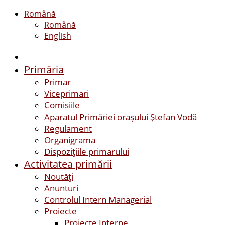
Română
Română
English
Primăria
Primar
Viceprimari
Comisiile
Aparatul Primăriei orașului Ștefan Vodă
Regulament
Organigrama
Dispozițiile primarului
Activitatea primării
Noutăți
Anunturi
Controlul Intern Managerial
Proiecte
Proiecte Interne