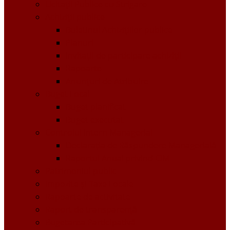
Licitații Publice cu Strigare
Achiziţii publice
Buletinul Achizițiilor publice
Planuri
Invitaţii de participare achiziții
Rapoarte
Anunțuri de Atribuire
Buget Local
Buget planificat
Buget executat
Controlul Intern Managerial
Declarația de Răspundere Managerială
Raportul Anual privind CIM
Patrimoniul public
Impozite și Taxe Locale
Rapoarte de activitate
Raport de transparenţă
Bugetarea Participativă