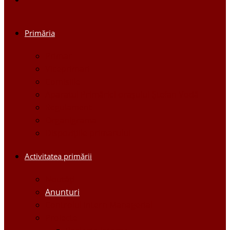
Primăria
Primar
Viceprimari
Comisiile
Aparatul Primăriei orașului Ștefan Vodă
Regulament
Organigrama
Dispozițiile primarului
Activitatea primării
Noutăți
Anunturi
Controlul Intern Managerial
Proiecte