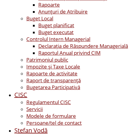
Rapoarte
Anunțuri de Atribuire
Buget Local
Buget planificat
Buget executat
Controlul Intern Managerial
Declarația de Răspundere Managerială
Raportul Anual privind CIM
Patrimoniul public
Impozite și Taxe Locale
Rapoarte de activitate
Raport de transparenţă
Bugetarea Participativă
CISC
Regulamentul CISC
Servicii
Modele de formulare
Persoane/tel de contact
Ştefan Vodă