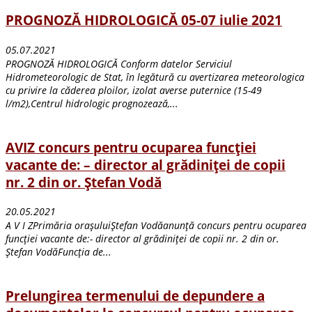
PROGNOZĂ HIDROLOGICĂ 05-07 iulie 2021
05.07.2021
PROGNOZĂ HIDROLOGICĂ Conform datelor Serviciul
Hidrometeorologic de Stat, în legătură cu avertizarea meteorologica
cu privire la căderea ploilor, izolat averse puternice (15-49
l/m2),Centrul hidrologic prognozează,...
AVIZ concurs pentru ocuparea funcţiei
vacante de: – director al grădiniței de copii
nr. 2 din or. Ștefan Vodă
20.05.2021
A V I ZPrimăria orașuluiŞtefan Vodăanunţă concurs pentru ocuparea
funcţiei vacante de:- director al grădiniței de copii nr. 2 din or.
Ștefan VodăFuncţia de...
Prelungirea termenului de depundere a