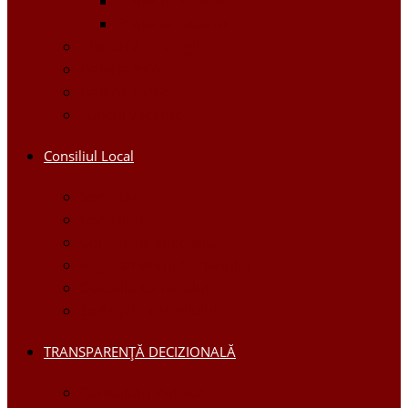
Proiecte Interne
Proiecte Externe
Planuri / Strategii
Galerie foto
Galerie video
Funcții vacante
Consiliul Local
Secretar
Consilieri
Comisii de specialitate
Regulamentul Consiliului
Deciziile consiliului
Ședințele consiliului
TRANSPARENȚĂ DECIZIONALĂ
Consultări Publice