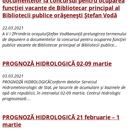
documentelor la concursul pentru ocuparea
funcției vacante de Bibliotecar principal al
Bibliotecii publice orășenești Ștefan Vodă
22.03.2021
A V I ZPrimăria orașuluiŞtefan Vodăanunţă prelungirea termenului
de depunere a documentelor la concursul pentru ocuparea funcţiei
publice vacante de:Bibliotecar principal al Bibliotecii publice...
PROGNOZĂ HIDROLOGICĂ 02-09 martie
03.03.2021
PROGNOZĂ HIDROLOGICĂConform datelor Serviciul
Hidrometeorologic de Stat, pe lacurile de acumulare și bazinele de
apă ale republicii, în intervalul 02-09 martie, Centrul Hidrologic
prognozează:...
PROGNOZĂ HIDROLOGICĂ 21 februarie – 1
martie