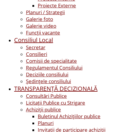
Proiecte Externe
Planuri / Strategii
Galerie foto
Galerie video
Funcții vacante
Consiliul Local
Secretar
Consilieri
Comisii de specialitate
Regulamentul Consiliului
Deciziile consiliului
Ședințele consiliului
TRANSPARENȚĂ DECIZIONALĂ
Consultări Publice
Licitații Publice cu Strigare
Achiziţii publice
Buletinul Achizițiilor publice
Planuri
Invitaţii de participare achiziții