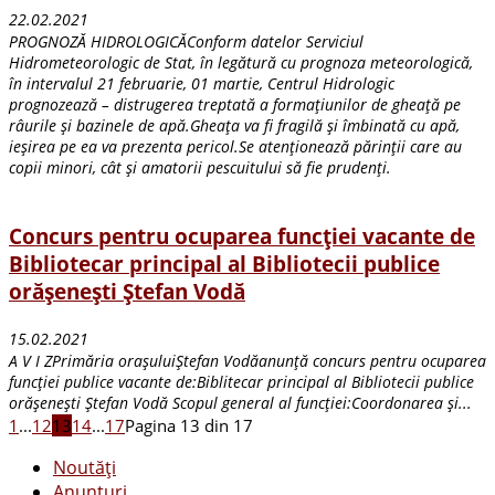
22.02.2021
PROGNOZĂ HIDROLOGICĂConform datelor Serviciul
Hidrometeorologic de Stat, în legătură cu prognoza meteorologică,
în intervalul 21 februarie, 01 martie, Centrul Hidrologic
prognozează – distrugerea treptată a formațiunilor de gheață pe
râurile și bazinele de apă.Gheața va fi fragilă și îmbinată cu apă,
ieșirea pe ea va prezenta pericol.Se atenționează părinții care au
copii minori, cât și amatorii pescuitului să fie prudenți.
Concurs pentru ocuparea funcției vacante de
Bibliotecar principal al Bibliotecii publice
orășenești Ștefan Vodă
15.02.2021
A V I ZPrimăria orașuluiŞtefan Vodăanunţă concurs pentru ocuparea
funcţiei publice vacante de:Biblitecar principal al Bibliotecii publice
orășenești Ștefan Vodă Scopul general al funcţiei:Coordonarea şi...
1
...
12
13
14
...
17
Pagina 13 din 17
Noutăți
Anunturi