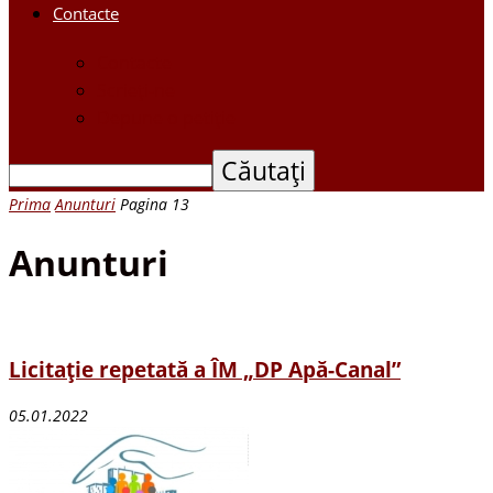
Contacte
Contacte
Scrieți-ne
Depune o petiție
Prima
Anunturi
Pagina 13
Anunturi
Licitație repetată a ÎM „DP Apă-Canal”
05.01.2022