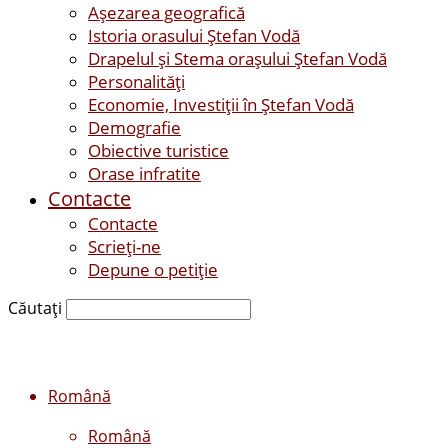
Așezarea geografică
Istoria orasului Ştefan Vodă
Drapelul şi Stema oraşului Ştefan Vodă
Personalităţi
Economie, Investiţii în Ştefan Vodă
Demografie
Obiective turistice
Orase infratite
Contacte
Contacte
Scrieți-ne
Depune o petiție
Căutați
Română
Română