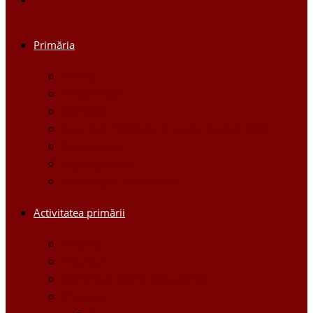
Primăria
Primar
Viceprimari
Comisiile
Aparatul Primăriei orașului Ștefan Vodă
Regulament
Organigrama
Dispozițiile primarului
Activitatea primării
Noutăți
Anunturi
Controlul Intern Managerial
Proiecte