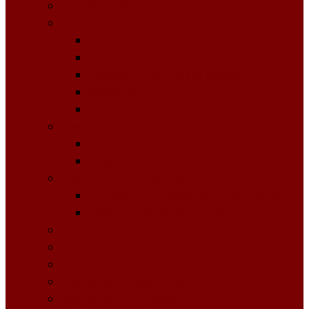
Licitații Publice cu Strigare
Achiziţii publice
Buletinul Achizițiilor publice
Planuri
Invitaţii de participare achiziții
Rapoarte
Anunțuri de Atribuire
Buget Local
Buget planificat
Buget executat
Controlul Intern Managerial
Declarația de Răspundere Managerială
Raportul Anual privind CIM
Patrimoniul public
Impozite și Taxe Locale
Rapoarte de activitate
Raport de transparenţă
Bugetarea Participativă