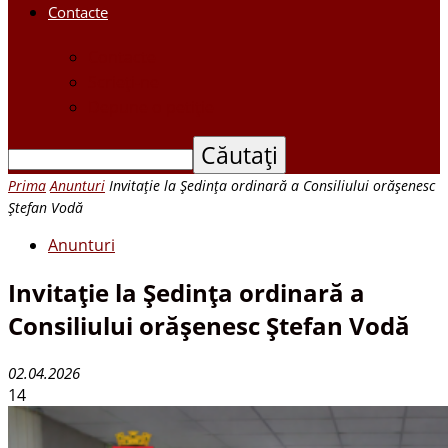
Contacte
Contacte
Scrieți-ne
Depune o petiție
Prima
Anunturi
Invitație la Ședința ordinară a Consiliului orășenesc
Ștefan Vodă
Anunturi
Invitație la Ședința ordinară a
Consiliului orășenesc Ștefan Vodă
02.04.2026
14