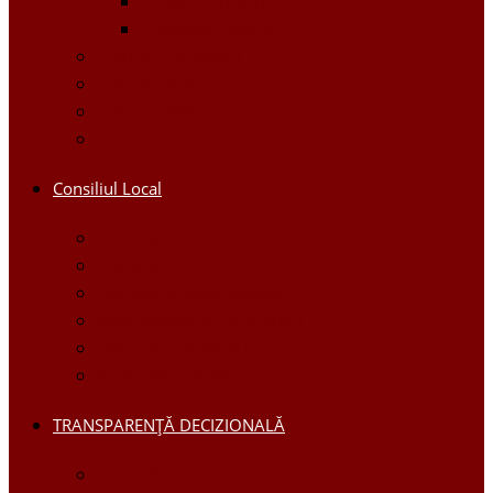
Proiecte Interne
Proiecte Externe
Planuri / Strategii
Galerie foto
Galerie video
Funcții vacante
Consiliul Local
Secretar
Consilieri
Comisii de specialitate
Regulamentul Consiliului
Deciziile consiliului
Ședințele consiliului
TRANSPARENȚĂ DECIZIONALĂ
Consultări Publice