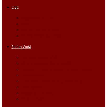
CISC
Regulamentul CISC
Servicii
Modele de formulare
Persoane/tel de contact
Ştefan Vodă
Așezarea geografică
Istoria orasului Ştefan Vodă
Drapelul şi Stema oraşului Ştefan Vodă
Personalităţi
Economie, Investiţii în Ştefan Vodă
Demografie
Obiective turistice
Orase infratite