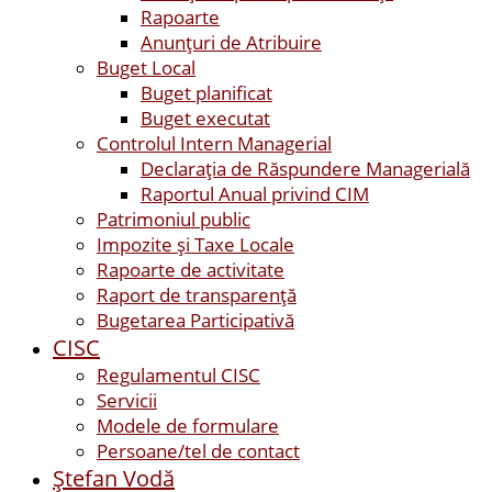
Rapoarte
Anunțuri de Atribuire
Buget Local
Buget planificat
Buget executat
Controlul Intern Managerial
Declarația de Răspundere Managerială
Raportul Anual privind CIM
Patrimoniul public
Impozite și Taxe Locale
Rapoarte de activitate
Raport de transparenţă
Bugetarea Participativă
CISC
Regulamentul CISC
Servicii
Modele de formulare
Persoane/tel de contact
Ştefan Vodă