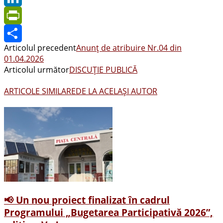
LinkedIn
PrintFriendly
Articolul precedent
Anunț de atribuire Nr.04 din
Share
01.04.2026
Articolul următor
DISCUȚIE PUBLICĂ
ARTICOLE SIMILARE
DE LA ACELAȘI AUTOR
📢 Un nou proiect finalizat în cadrul
Programului „Bugetarea Participativă 2026”,