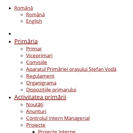
Română
Română
English
Primăria
Primar
Viceprimari
Comisiile
Aparatul Primăriei orașului Ștefan Vodă
Regulament
Organigrama
Dispozițiile primarului
Activitatea primării
Noutăți
Anunturi
Controlul Intern Managerial
Proiecte
Proiecte Interne