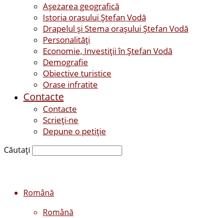
Așezarea geografică
Istoria orasului Ştefan Vodă
Drapelul şi Stema oraşului Ştefan Vodă
Personalităţi
Economie, Investiţii în Ştefan Vodă
Demografie
Obiective turistice
Orase infratite
Contacte
Contacte
Scrieți-ne
Depune o petiție
Căutați
Română
Română