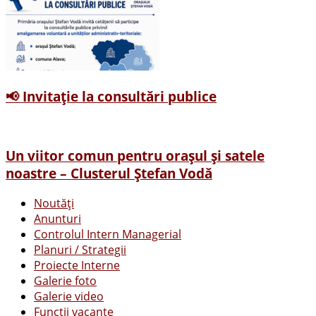
📢 Invitație la consultări publice
Un viitor comun pentru orașul și satele
noastre – Clusterul Ștefan Vodă
Noutăți
Anunturi
Controlul Intern Managerial
Planuri / Strategii
Proiecte Interne
Galerie foto
Galerie video
Funcții vacante