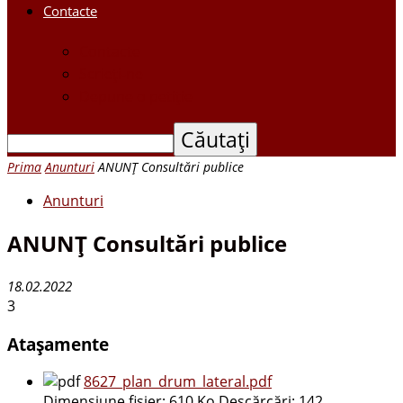
Contacte
Contacte
Scrieți-ne
Depune o petiție
Prima
Anunturi
ANUNŢ Consultări publice
Anunturi
ANUNŢ Consultări publice
18.02.2022
3
Atașamente
8627_plan_drum_lateral.pdf
Dimensiune fișier:
610 Ko
Descărcări:
142