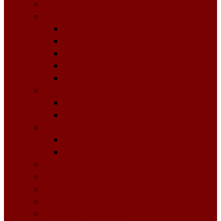
Licitații Publice cu Strigare
Achiziţii publice
Buletinul Achizițiilor publice
Planuri
Invitaţii de participare achiziții
Rapoarte
Anunțuri de Atribuire
Buget Local
Buget planificat
Buget executat
Controlul Intern Managerial
Declarația de Răspundere Managerială
Raportul Anual privind CIM
Patrimoniul public
Impozite și Taxe Locale
Rapoarte de activitate
Raport de transparenţă
Bugetarea Participativă