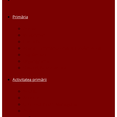
Primăria
Primar
Viceprimari
Comisiile
Aparatul Primăriei orașului Ștefan Vodă
Regulament
Organigrama
Dispozițiile primarului
Activitatea primării
Noutăți
Anunturi
Controlul Intern Managerial
Proiecte