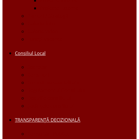
Proiecte Interne
Proiecte Externe
Planuri / Strategii
Galerie foto
Galerie video
Funcții vacante
Consiliul Local
Secretar
Consilieri
Comisii de specialitate
Regulamentul Consiliului
Deciziile consiliului
Ședințele consiliului
TRANSPARENȚĂ DECIZIONALĂ
Consultări Publice