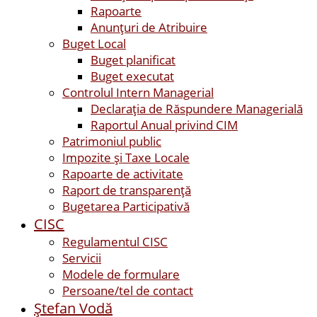
Rapoarte
Anunțuri de Atribuire
Buget Local
Buget planificat
Buget executat
Controlul Intern Managerial
Declarația de Răspundere Managerială
Raportul Anual privind CIM
Patrimoniul public
Impozite și Taxe Locale
Rapoarte de activitate
Raport de transparenţă
Bugetarea Participativă
CISC
Regulamentul CISC
Servicii
Modele de formulare
Persoane/tel de contact
Ştefan Vodă