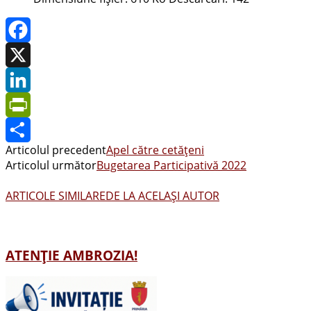
Facebook
X
LinkedIn
PrintFriendly
Articolul precedent
Apel către cetăţeni
Share
Articolul următor
Bugetarea Participativă 2022
ARTICOLE SIMILARE
DE LA ACELAȘI AUTOR
ATENȚIE AMBROZIA!