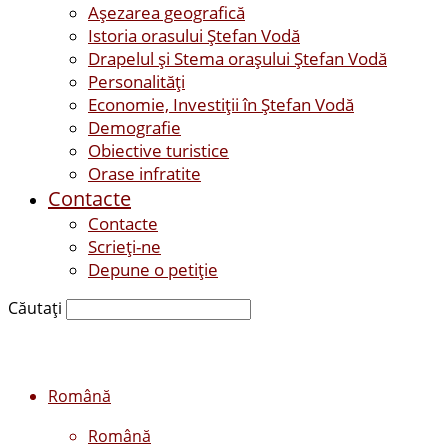
Așezarea geografică
Istoria orasului Ştefan Vodă
Drapelul şi Stema oraşului Ştefan Vodă
Personalităţi
Economie, Investiţii în Ştefan Vodă
Demografie
Obiective turistice
Orase infratite
Contacte
Contacte
Scrieți-ne
Depune o petiție
Căutați
Română
Română