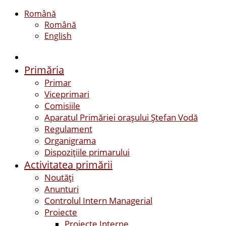
Română
Română
English
Primăria
Primar
Viceprimari
Comisiile
Aparatul Primăriei orașului Ștefan Vodă
Regulament
Organigrama
Dispozițiile primarului
Activitatea primării
Noutăți
Anunturi
Controlul Intern Managerial
Proiecte
Proiecte Interne