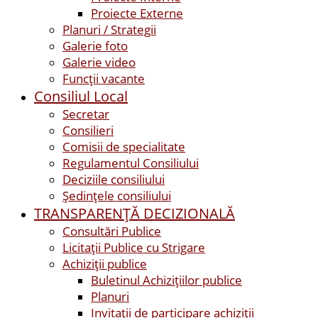
Proiecte Externe
Planuri / Strategii
Galerie foto
Galerie video
Funcții vacante
Consiliul Local
Secretar
Consilieri
Comisii de specialitate
Regulamentul Consiliului
Deciziile consiliului
Ședințele consiliului
TRANSPARENȚĂ DECIZIONALĂ
Consultări Publice
Licitații Publice cu Strigare
Achiziţii publice
Buletinul Achizițiilor publice
Planuri
Invitaţii de participare achiziții