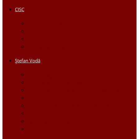
CISC
Regulamentul CISC
Servicii
Modele de formulare
Persoane/tel de contact
Ştefan Vodă
Așezarea geografică
Istoria orasului Ştefan Vodă
Drapelul şi Stema oraşului Ştefan Vodă
Personalităţi
Economie, Investiţii în Ştefan Vodă
Demografie
Obiective turistice
Orase infratite