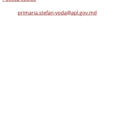
Tel.
(0242) 23053
, Fax: (0242) 22396
Email:
primaria.stefan-voda@apl.gov.md