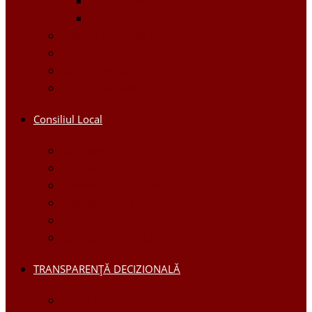
Proiecte Interne
Proiecte Externe
Planuri / Strategii
Galerie foto
Galerie video
Funcții vacante
Consiliul Local
Secretar
Consilieri
Comisii de specialitate
Regulamentul Consiliului
Deciziile consiliului
Ședințele consiliului
TRANSPARENȚĂ DECIZIONALĂ
Consultări Publice