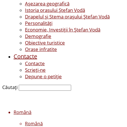
Așezarea geografică
Istoria orasului Ştefan Vodă
Drapelul şi Stema oraşului Ştefan Vodă
Personalităţi
Economie, Investiţii în Ştefan Vodă
Demografie
Obiective turistice
Orase infratite
Contacte
Contacte
Scrieți-ne
Depune o petiție
Căutați
Română
Română