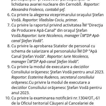
lichidarea avariei nucleare din Cernobîl.
Raportor:
Alexandra Frolenco, contabil-șef.
Cu privire la alegerea viceprimarului orașului Ștefan
Vodă.
Raportor: Vladislav Cociu, primar.
Cu privire la raportul privind activitatea ÎM ”Direcția
de Producere Apă-Canal” din orașul Ștefan
Vodă.
Raportor: Iurie Nicolenco, manager Î.M”DP Apă-
canal Ștefan Vodă”.
Cu privire la aprobarea Statelor de personal cu
schema de salarizare al personalului ÎM DP ”Apă
Canal Ștefan Vodă”.
Raportor: Iurie Nicolenco,
manager Î.M”DP Apă-canal Ștefan Vodă”.
Cu privire la modul de executare a deciziilor
Consiliului orășenesc Ștefan Vodă pentru anul 2023.
Raportor: Ecaterina Rudenco, secretarul consiliului
orășenesc.
Cu privire la modul de executare a
deciziilor Consiliului orășenesc Ștefan Vodă pentru
anul 2023.
Cu privire la examinarea notificării nr.1304/OT₃-61
de la Oficiul teritorial Căușeni al Cancelariei de