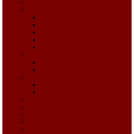
Licitații Publice cu Strigare
Achiziţii publice
Buletinul Achizițiilor publice
Planuri
Invitaţii de participare achiziții
Rapoarte
Anunțuri de Atribuire
Buget Local
Buget planificat
Buget executat
Controlul Intern Managerial
Declarația de Răspundere Managerială
Raportul Anual privind CIM
Patrimoniul public
Impozite și Taxe Locale
Rapoarte de activitate
Raport de transparenţă
Bugetarea Participativă