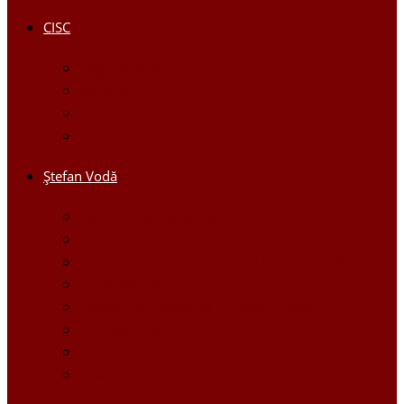
CISC
Regulamentul CISC
Servicii
Modele de formulare
Persoane/tel de contact
Ştefan Vodă
Așezarea geografică
Istoria orasului Ştefan Vodă
Drapelul şi Stema oraşului Ştefan Vodă
Personalităţi
Economie, Investiţii în Ştefan Vodă
Demografie
Obiective turistice
Orase infratite