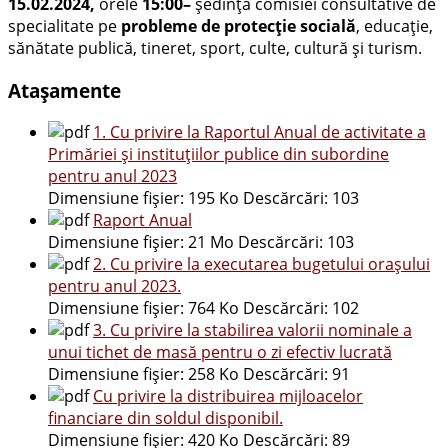
15.02.2024,
orele
15:00
–
ședința comisiei consultative de
specialitate pe
probleme de protecție socială
, educație,
sănătate publică, tineret, sport, culte, cultură și turism.
Atașamente
1. Cu privire la Raportul Anual de activitate a
Primăriei și instituțiilor publice din subordine
pentru anul 2023
Dimensiune fișier:
195 Ko
Descărcări:
103
Raport Anual
Dimensiune fișier:
21 Mo
Descărcări:
103
2. Cu privire la executarea bugetului oraşului
pentru anul 2023.
Dimensiune fișier:
764 Ko
Descărcări:
102
3. Cu privire la stabilirea valorii nominale a
unui tichet de masă pentru o zi efectiv lucrată
Dimensiune fișier:
258 Ko
Descărcări:
91
Cu privire la distribuirea mijloacelor
financiare din soldul disponibil.
Dimensiune fișier:
420 Ko
Descărcări:
89