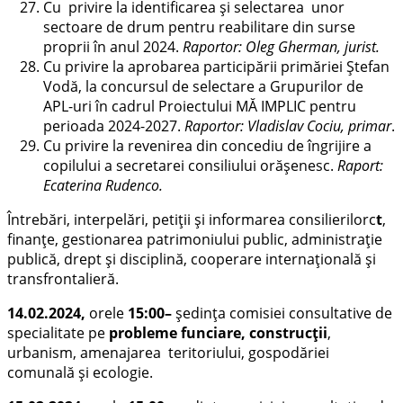
Cu privire la identificarea şi selectarea unor
sectoare de drum pentru reabilitare din surse
proprii în anul 2024.
Raportor: Oleg Gherman, jurist.
Cu privire la aprobarea participării primăriei Ștefan
Vodă, la concursul de selectare a Grupurilor de
APL-uri în cadrul Proiectului MĂ IMPLIC pentru
perioada 2024-2027.
Raportor: Vladislav Cociu, primar
.
Cu privire la revenirea din concediu de îngrijire a
copilului a secretarei consiliului orășenesc.
Raport:
Ecaterina Rudenco.
Întrebări, interpelări, petiții și informarea consilierilorc
t
,
finanțe, gestionarea patrimoniului public, administrație
publică, drept și disciplină, cooperare internațională și
transfrontalieră.
14.02.2024,
orele
15:00
–
ședința comisiei consultative de
specialitate pe
probleme funciare, construcții
,
urbanism, amenajarea teritoriului, gospodăriei
comunală și ecologie.