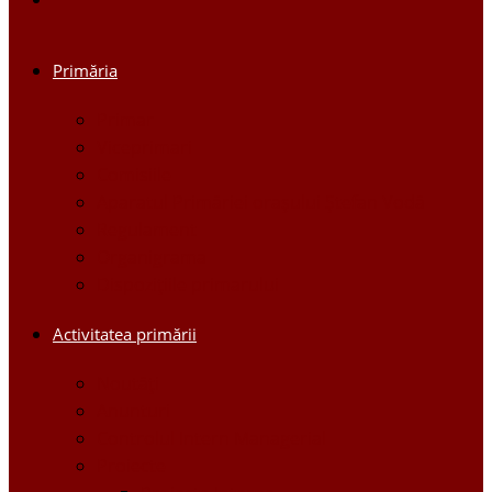
Primăria
Primar
Viceprimari
Comisiile
Aparatul Primăriei orașului Ștefan Vodă
Regulament
Organigrama
Dispozițiile primarului
Activitatea primării
Noutăți
Anunturi
Controlul Intern Managerial
Proiecte