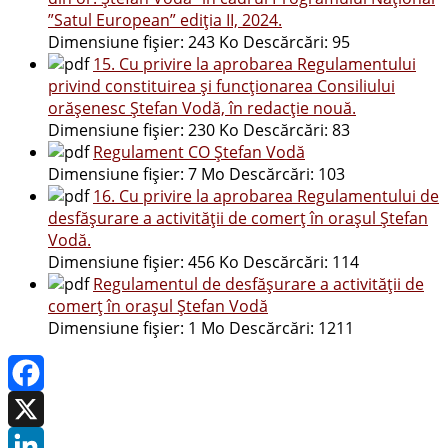
”Satul European” ediția II, 2024.
Dimensiune fișier:
243 Ko
Descărcări:
95
15. Cu privire la aprobarea Regulamentului
privind constituirea şi funcționarea Consiliului
orăşenesc Ştefan Vodă, în redacție nouă.
Dimensiune fișier:
230 Ko
Descărcări:
83
Regulament CO Ștefan Vodă
Dimensiune fișier:
7 Mo
Descărcări:
103
16. Cu privire la aprobarea Regulamentului de
desfășurare a activității de comerț în orașul Ştefan
Vodă.
Dimensiune fișier:
456 Ko
Descărcări:
114
Regulamentul de desfășurare a activității de
comerț în orașul Ştefan Vodă
Dimensiune fișier:
1 Mo
Descărcări:
1211
Facebook
X