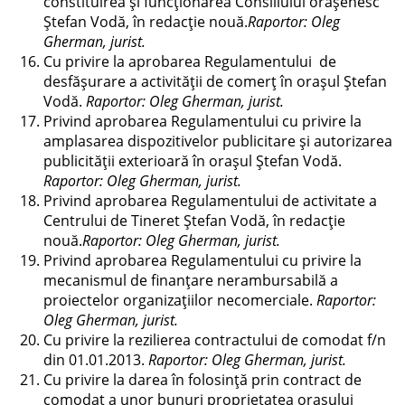
constituirea şi funcționarea Consiliului orăşenesc
Ştefan Vodă, în redacție nouă.
Raportor: Oleg
Gherman, jurist.
Cu privire la aprobarea Regulamentului de
desfășurare a activității de comerț în orașul Ştefan
Vodă.
Raportor: Oleg Gherman, jurist.
Privind aprobarea Regulamentului cu privire la
amplasarea dispozitivelor publicitare și autorizarea
publicității exterioară în oraşul Ştefan Vodă.
Raportor: Oleg Gherman, jurist.
Privind aprobarea Regulamentului de activitate a
Centrului de Tineret Ștefan Vodă, în redacție
nouă.
Raportor: Oleg Gherman, jurist.
Privind aprobarea Regulamentului cu privire la
mecanismul de finanțare nerambursabilă a
proiectelor organizațiilor necomerciale.
Raportor:
Oleg Gherman, jurist.
Cu privire la rezilierea contractului de comodat f/n
din 01.01.2013.
Raportor: Oleg Gherman, jurist.
Cu privire la darea în folosință prin contract de
comodat a unor bunuri proprietatea oraşului