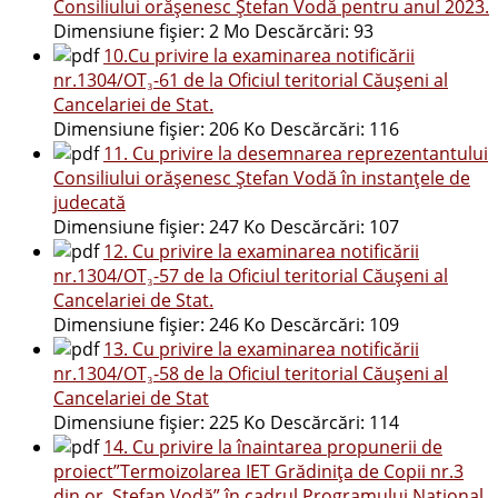
Consiliului orășenesc Ștefan Vodă pentru anul 2023.
Dimensiune fișier:
2 Mo
Descărcări:
93
10.Cu privire la examinarea notificării
nr.1304/OT₃-61 de la Oficiul teritorial Căușeni al
Cancelariei de Stat.
Dimensiune fișier:
206 Ko
Descărcări:
116
11. Cu privire la desemnarea reprezentantului
Consiliului orășenesc Ștefan Vodă în instanțele de
judecată
Dimensiune fișier:
247 Ko
Descărcări:
107
12. Cu privire la examinarea notificării
nr.1304/OT₃-57 de la Oficiul teritorial Căușeni al
Cancelariei de Stat.
Dimensiune fișier:
246 Ko
Descărcări:
109
13. Cu privire la examinarea notificării
nr.1304/OT₃-58 de la Oficiul teritorial Căușeni al
Cancelariei de Stat
Dimensiune fișier:
225 Ko
Descărcări:
114
14. Cu privire la înaintarea propunerii de
proiect”Termoizolarea IET Grădinița de Copii nr.3
din or. Ștefan Vodă” în cadrul Programului Național