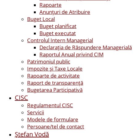
Rapoarte
Anunțuri de Atribuire
Buget Local
Buget planificat
Buget executat
Controlul Intern Managerial
Declarația de Răspundere Managerială
Raportul Anual privind CIM
Patrimoniul public
Impozite și Taxe Locale
Rapoarte de activitate
Raport de transparenţă
Bugetarea Participativă
CISC
Regulamentul CISC
Servicii
Modele de formulare
Persoane/tel de contact
Ştefan Vodă