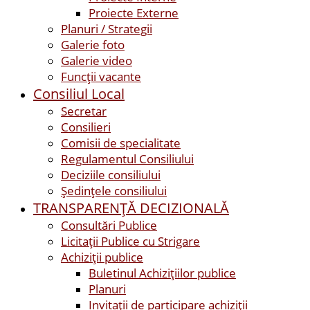
Proiecte Externe
Planuri / Strategii
Galerie foto
Galerie video
Funcții vacante
Consiliul Local
Secretar
Consilieri
Comisii de specialitate
Regulamentul Consiliului
Deciziile consiliului
Ședințele consiliului
TRANSPARENȚĂ DECIZIONALĂ
Consultări Publice
Licitații Publice cu Strigare
Achiziţii publice
Buletinul Achizițiilor publice
Planuri
Invitaţii de participare achiziții