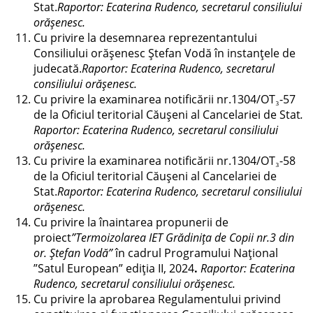
Stat.
Raportor: Ecaterina Rudenco, secretarul consiliului
orășenesc.
Cu privire la desemnarea reprezentantului
Consiliului orășenesc Ștefan Vodă în instanțele de
judecată.
Raportor: Ecaterina Rudenco, secretarul
consiliului orășenesc.
Cu privire la examinarea notificării nr.1304/OT₃-57
de la Oficiul teritorial Căușeni al Cancelariei de Stat
.
Raportor: Ecaterina Rudenco, secretarul consiliului
orășenesc.
Cu privire la examinarea notificării nr.1304/OT₃-58
de la Oficiul teritorial Căușeni al Cancelariei de
Stat.
Raportor: Ecaterina Rudenco, secretarul consiliului
orășenesc.
Cu privire la înaintarea propunerii de
proiect
”Termoizolarea IET Grădinița de Copii nr.3 din
or. Ștefan Vodă”
în cadrul Programului Național
”Satul European” ediția II, 2024
.
Raportor: Ecaterina
Rudenco, secretarul consiliului orășenesc.
Cu privire la aprobarea Regulamentului privind