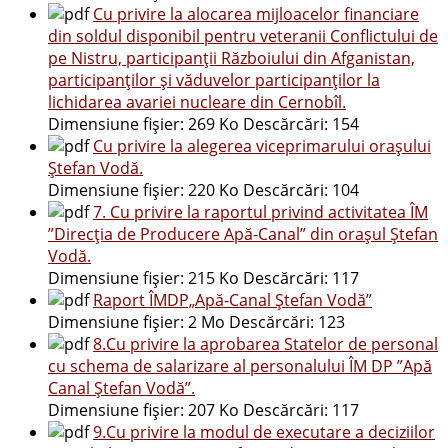
Cu privire la alocarea mijloacelor financiare
din soldul disponibil pentru veteranii Conflictului de
pe Nistru, participanții Războiului din Afganistan,
participanților și văduvelor participanților la
lichidarea avariei nucleare din Cernobîl.
Dimensiune fișier:
269 Ko
Descărcări:
154
Cu privire la alegerea viceprimarului orașului
Ștefan Vodă.
Dimensiune fișier:
220 Ko
Descărcări:
104
7. Cu privire la raportul privind activitatea ÎM
”Direcția de Producere Apă-Canal” din orașul Ștefan
Vodă.
Dimensiune fișier:
215 Ko
Descărcări:
117
Raport ÎMDP„Apă-Canal Ștefan Vodă”
Dimensiune fișier:
2 Mo
Descărcări:
123
8.Cu privire la aprobarea Statelor de personal
cu schema de salarizare al personalului ÎM DP ”Apă
Canal Ștefan Vodă”.
Dimensiune fișier:
207 Ko
Descărcări:
117
9.Cu privire la modul de executare a deciziilor