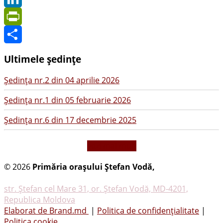
LinkedIn
PrintFriendly
Share
Ultimele ședințe
Şedinţa nr.2 din 04 aprilie 2026
Şedinţa nr.1 din 05 februarie 2026
Şedinţa nr.6 din 17 decembrie 2025
vezi mai mult
© 2026
Primăria oraşului Ştefan Vodă,
Toate
drepturile rezervate
str. Ştefan cel Mare 31, or. Ştefan Vodă, MD-4201,
Republica Moldova
Elaborat de Brand.md
|
Politica de confidențialitate
|
Politica cookie