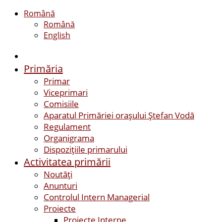
Română
Română
English
Primăria
Primar
Viceprimari
Comisiile
Aparatul Primăriei orașului Ștefan Vodă
Regulament
Organigrama
Dispozițiile primarului
Activitatea primării
Noutăți
Anunturi
Controlul Intern Managerial
Proiecte
Proiecte Interne