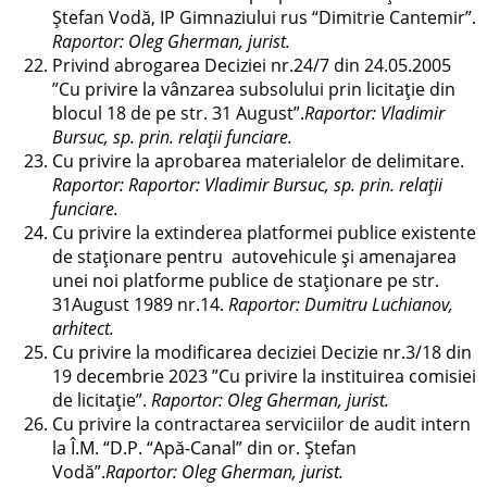
Ştefan Vodă, IP Gimnaziului rus “Dimitrie Cantemir”.
Raportor: Oleg Gherman, jurist.
Privind abrogarea Deciziei nr.24/7 din 24.05.2005
”Cu privire la vânzarea subsolului prin licitație din
blocul 18 de pe str. 31 August”.
Raportor: Vladimir
Bursuc, sp. prin. relații funciare.
Cu privire la aprobarea materialelor de delimitare.
Raportor: Raportor: Vladimir Bursuc, sp. prin. relații
funciare.
Cu privire la extinderea platformei publice existente
de staționare pentru autovehicule și amenajarea
unei noi platforme publice de staționare pe str.
31August 1989 nr.14.
Raportor: Dumitru Luchianov,
arhitect.
Cu privire la modificarea deciziei Decizie nr.3/18 din
19 decembrie 2023 ”Cu privire la instituirea comisiei
de licitație”.
Raportor: Oleg Gherman, jurist.
Cu privire la contractarea serviciilor de audit intern
la Î.M. “D.P. “Apă-Canal” din or. Ştefan
Vodă”.
Raportor: Oleg Gherman, jurist.