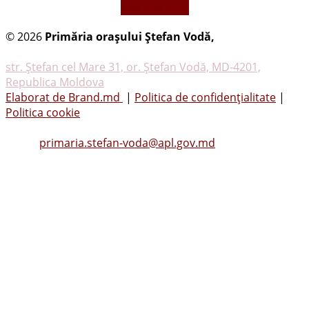
vezi mai mult
© 2026
Primăria oraşului Ştefan Vodă,
Toate
drepturile rezervate
str. Ştefan cel Mare 31, or. Ştefan Vodă, MD-4201,
Republica Moldova
Elaborat de Brand.md
|
Politica de confidențialitate
|
Politica cookie
Tel.
(0242) 23053
, Fax: (0242) 22396
Email:
primaria.stefan-voda@apl.gov.md