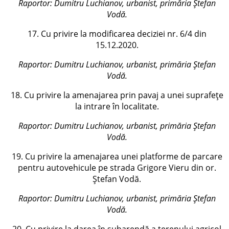
Raportor:
Dumitru Luchianov, urbanist, primăria Ștefan
Vodă
.
17. Cu privire la modificarea deciziei nr. 6/4 din
15.12.2020.
Raportor:
Dumitru Luchianov, urbanist, primăria Ștefan
Vodă
.
18. Cu privire la amenajarea prin pavaj a unei suprafețe
la intrare în localitate.
Raportor:
Dumitru Luchianov, urbanist, primăria Ștefan
Vodă
.
19. Cu privire la amenajarea unei platforme de parcare
pentru autovehicule pe strada Grigore Vieru din or.
Ștefan Vodă.
Raportor:
Dumitru Luchianov, urbanist, primăria Ștefan
Vodă
.
20. Cu privire la darea în subarendă a terenului agricol