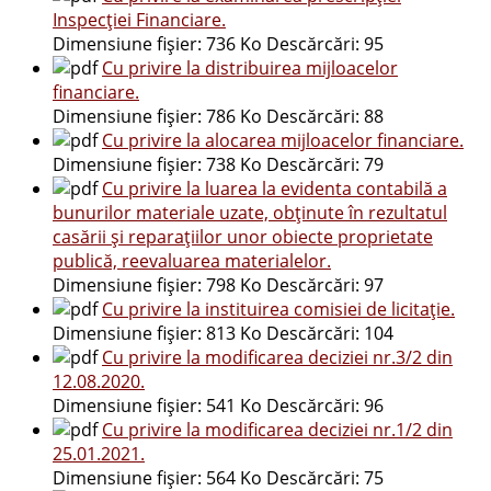
Inspecției Financiare.
Dimensiune fișier:
736 Ko
Descărcări:
95
Cu privire la distribuirea mijloacelor
financiare.
Dimensiune fișier:
786 Ko
Descărcări:
88
Cu privire la alocarea mijloacelor financiare.
Dimensiune fișier:
738 Ko
Descărcări:
79
Cu privire la luarea la evidenta contabilă a
bunurilor materiale uzate, obținute în rezultatul
casării și reparațiilor unor obiecte proprietate
publică, reevaluarea materialelor.
Dimensiune fișier:
798 Ko
Descărcări:
97
Cu privire la instituirea comisiei de licitație.
Dimensiune fișier:
813 Ko
Descărcări:
104
Cu privire la modificarea deciziei nr.3/2 din
12.08.2020.
Dimensiune fișier:
541 Ko
Descărcări:
96
Cu privire la modificarea deciziei nr.1/2 din
25.01.2021.
Dimensiune fișier:
564 Ko
Descărcări:
75