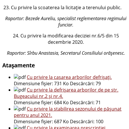
23. Cu privire la scoaterea la licitație a terenului public.
Raportor:
Bezede Aureliu, specialist reglementarea regimului
funciar
.
24. Cu privire la modificarea deciziei nr.6/5 din 15
decembrie 2020.
Raportor: Sîrbu Anastasia, Secretarul Consiliului orășenesc.
Atașamente
Cu privire la casarea arborilor defrișați.
Dimensiune fișier:
731 Ko
Descărcări:
79
Cu privire la defrișarea arborilor de pe str.
Bugeacului nr.2 și nr.4.
Dimensiune fișier:
684 Ko
Descărcări:
71
Cu privire la stabilirea sezonului de pășunat
pentru anul 2021.
Dimensiune fișier:
687 Ko
Descărcări:
100
Cu privire la examinarea prescripției