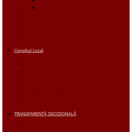
Proiecte Interne
Proiecte Externe
Planuri / Strategii
Galerie foto
Galerie video
Funcții vacante
Consiliul Local
Secretar
Consilieri
Comisii de specialitate
Regulamentul Consiliului
Deciziile consiliului
Ședințele consiliului
TRANSPARENȚĂ DECIZIONALĂ
Consultări Publice