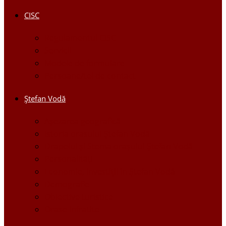
CISC
Regulamentul CISC
Servicii
Modele de formulare
Persoane/tel de contact
Ştefan Vodă
Așezarea geografică
Istoria orasului Ştefan Vodă
Drapelul şi Stema oraşului Ştefan Vodă
Personalităţi
Economie, Investiţii în Ştefan Vodă
Demografie
Obiective turistice
Orase infratite