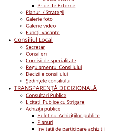
Proiecte Externe
Planuri / Strategii
Galerie foto
Galerie video
Funcții vacante
Consiliul Local
Secretar
Consilieri
Comisii de specialitate
Regulamentul Consiliului
Deciziile consiliului
Ședințele consiliului
TRANSPARENȚĂ DECIZIONALĂ
Consultări Publice
Licitații Publice cu Strigare
Achiziţii publice
Buletinul Achizițiilor publice
Planuri
Invitaţii de participare achiziții