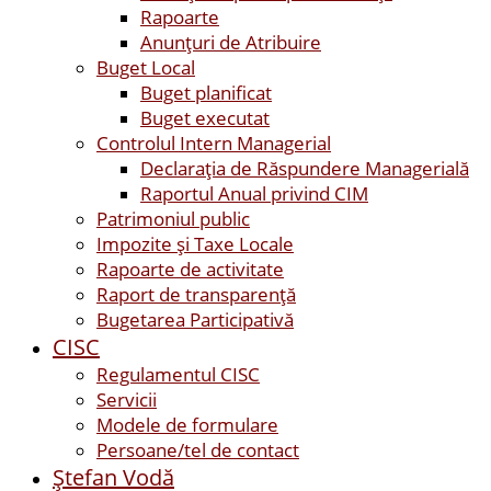
Rapoarte
Anunțuri de Atribuire
Buget Local
Buget planificat
Buget executat
Controlul Intern Managerial
Declarația de Răspundere Managerială
Raportul Anual privind CIM
Patrimoniul public
Impozite și Taxe Locale
Rapoarte de activitate
Raport de transparenţă
Bugetarea Participativă
CISC
Regulamentul CISC
Servicii
Modele de formulare
Persoane/tel de contact
Ştefan Vodă