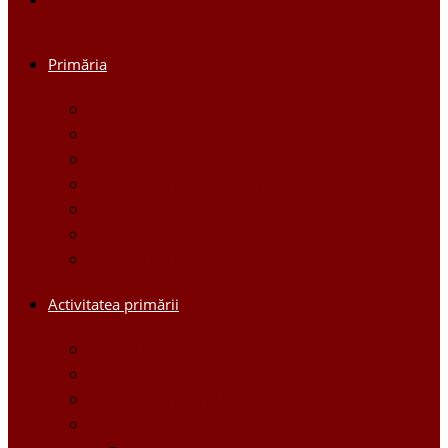
Primăria
Primar
Viceprimari
Comisiile
Aparatul Primăriei orașului Ștefan Vodă
Regulament
Organigrama
Dispozițiile primarului
Activitatea primării
Noutăți
Anunturi
Controlul Intern Managerial
Proiecte