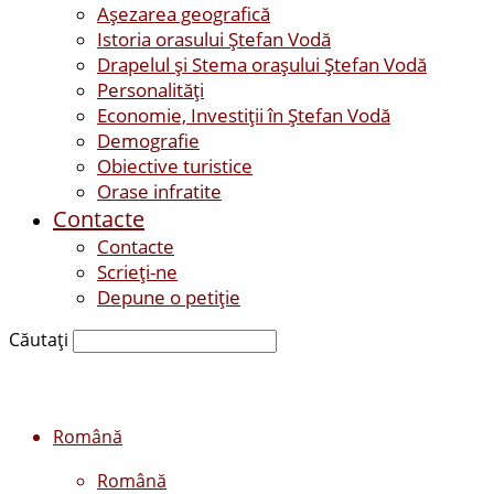
Așezarea geografică
Istoria orasului Ştefan Vodă
Drapelul şi Stema oraşului Ştefan Vodă
Personalităţi
Economie, Investiţii în Ştefan Vodă
Demografie
Obiective turistice
Orase infratite
Contacte
Contacte
Scrieți-ne
Depune o petiție
Căutați
Română
Română