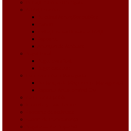
Licitații Publice cu Strigare
Achiziţii publice
Buletinul Achizițiilor publice
Planuri
Invitaţii de participare achiziții
Rapoarte
Anunțuri de Atribuire
Buget Local
Buget planificat
Buget executat
Controlul Intern Managerial
Declarația de Răspundere Managerială
Raportul Anual privind CIM
Patrimoniul public
Impozite și Taxe Locale
Rapoarte de activitate
Raport de transparenţă
Bugetarea Participativă