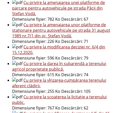
Cu privire la amenajarea unei platforme de
parcare pentru autovehicule pe strada Păcii din
Ștefan Vodă.
Dimensiune fișier:
782 Ko
Descărcări:
67
Cu privire la amenajarea unor platforme de
staționare pentru autovehicule pe strada 31 august
1989 nr.7/1 din or. Ștefan Vodă.
Dimensiune fișier:
226 Ko
Descărcări:
71
Cu privire la modificarea deciziei nr. 6/4 din
15.12.2020.
Dimensiune fișier:
596 Ko
Descărcări:
79
Cu privire la darea în subarendă a terenului
agricol proprietate publică.
Dimensiune fișier:
615 Ko
Descărcări:
74
Cu privire la vînzarea-cumpărarea terenului
aferent clădirii.
Dimensiune fișier:
255 Ko
Descărcări:
105
Cu privire la scoaterea la licitație a terenului
public.
Dimensiune fișier:
767 Ko
Descărcări:
62