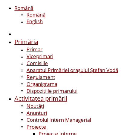
Română
Română
English
Primăria
Primar
Viceprimari
Comisiile
Aparatul Primăriei orașului Ștefan Vodă
Regulament
Organigrama
Dispozițiile primarului
Activitatea primării
Noutăți
Anunturi
Controlul Intern Managerial
Proiecte
Proiecte Interne