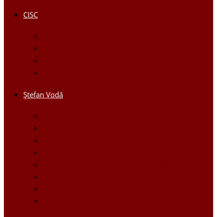
CISC
Regulamentul CISC
Servicii
Modele de formulare
Persoane/tel de contact
Ştefan Vodă
Așezarea geografică
Istoria orasului Ştefan Vodă
Drapelul şi Stema oraşului Ştefan Vodă
Personalităţi
Economie, Investiţii în Ştefan Vodă
Demografie
Obiective turistice
Orase infratite