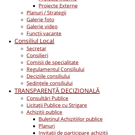
Proiecte Externe
Planuri / Strategii
Galerie foto
Galerie video
Funcții vacante
Consiliul Local
Secretar
Consilieri
Comisii de specialitate
Regulamentul Consiliului
Deciziile consiliului
Ședințele consiliului
TRANSPARENȚĂ DECIZIONALĂ
Consultări Publice
Licitații Publice cu Strigare
Achiziţii publice
Buletinul Achizițiilor publice
Planuri
Invitaţii de participare achiziții