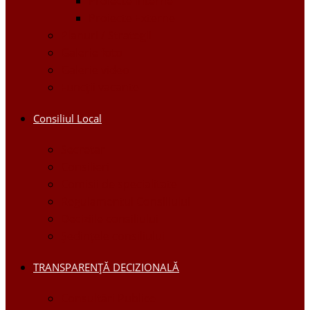
Proiecte Interne
Proiecte Externe
Planuri / Strategii
Galerie foto
Galerie video
Funcții vacante
Consiliul Local
Secretar
Consilieri
Comisii de specialitate
Regulamentul Consiliului
Deciziile consiliului
Ședințele consiliului
TRANSPARENȚĂ DECIZIONALĂ
Consultări Publice