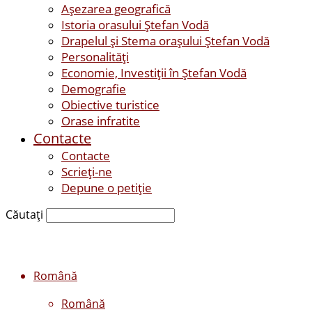
Așezarea geografică
Istoria orasului Ştefan Vodă
Drapelul şi Stema oraşului Ştefan Vodă
Personalităţi
Economie, Investiţii în Ştefan Vodă
Demografie
Obiective turistice
Orase infratite
Contacte
Contacte
Scrieți-ne
Depune o petiție
Căutați
Română
Română