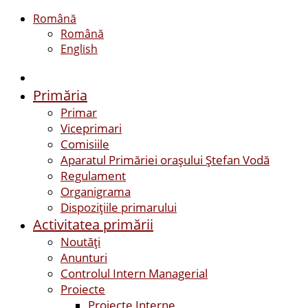
Română
Română
English
Primăria
Primar
Viceprimari
Comisiile
Aparatul Primăriei orașului Ștefan Vodă
Regulament
Organigrama
Dispozițiile primarului
Activitatea primării
Noutăți
Anunturi
Controlul Intern Managerial
Proiecte
Proiecte Interne