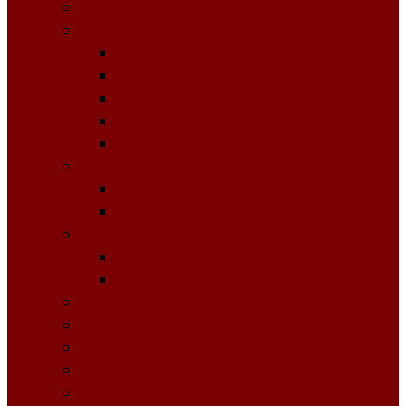
Licitații Publice cu Strigare
Achiziţii publice
Buletinul Achizițiilor publice
Planuri
Invitaţii de participare achiziții
Rapoarte
Anunțuri de Atribuire
Buget Local
Buget planificat
Buget executat
Controlul Intern Managerial
Declarația de Răspundere Managerială
Raportul Anual privind CIM
Patrimoniul public
Impozite și Taxe Locale
Rapoarte de activitate
Raport de transparenţă
Bugetarea Participativă