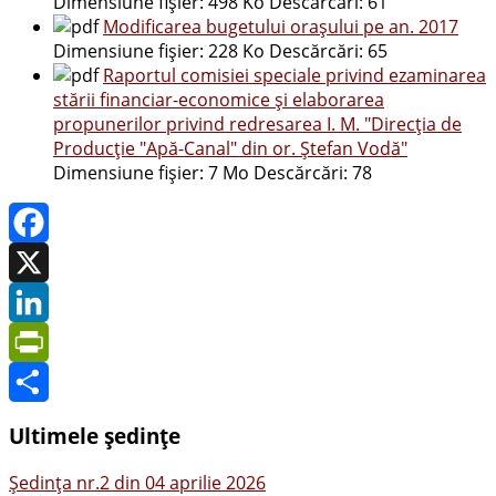
Dimensiune fișier:
498 Ko
Descărcări:
61
Modificarea bugetului orașului pe an. 2017
Dimensiune fișier:
228 Ko
Descărcări:
65
Raportul comisiei speciale privind ezaminarea
stării financiar-economice și elaborarea
propunerilor privind redresarea I. M. "Direcția de
Producție "Apă-Canal" din or. Ștefan Vodă"
Dimensiune fișier:
7 Mo
Descărcări:
78
Facebook
X
LinkedIn
PrintFriendly
Share
Ultimele ședințe
Şedinţa nr.2 din 04 aprilie 2026