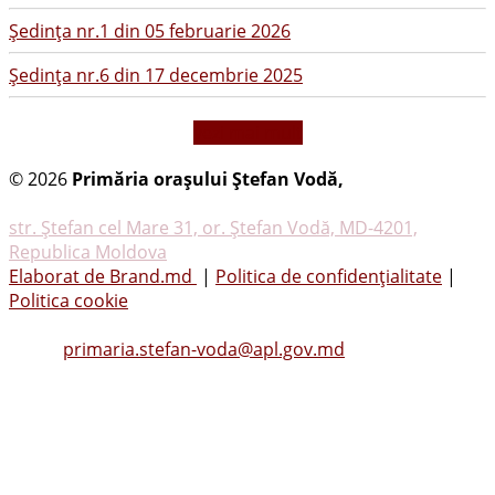
Şedinţa nr.1 din 05 februarie 2026
Şedinţa nr.6 din 17 decembrie 2025
vezi mai mult
© 2026
Primăria oraşului Ştefan Vodă,
Toate
drepturile rezervate
str. Ştefan cel Mare 31, or. Ştefan Vodă, MD-4201,
Republica Moldova
Elaborat de Brand.md
|
Politica de confidențialitate
|
Politica cookie
Tel.
(0242) 23053
, Fax: (0242) 22396
Email:
primaria.stefan-voda@apl.gov.md