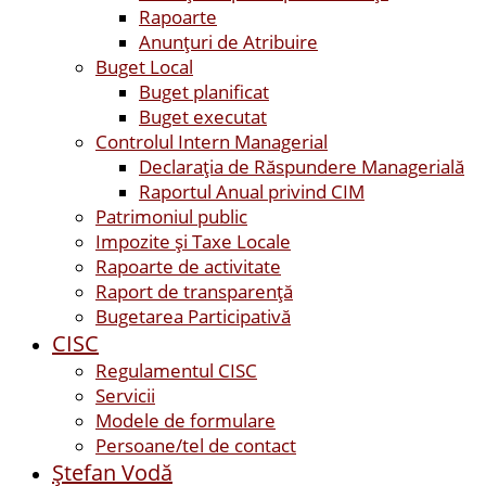
Rapoarte
Anunțuri de Atribuire
Buget Local
Buget planificat
Buget executat
Controlul Intern Managerial
Declarația de Răspundere Managerială
Raportul Anual privind CIM
Patrimoniul public
Impozite și Taxe Locale
Rapoarte de activitate
Raport de transparenţă
Bugetarea Participativă
CISC
Regulamentul CISC
Servicii
Modele de formulare
Persoane/tel de contact
Ştefan Vodă