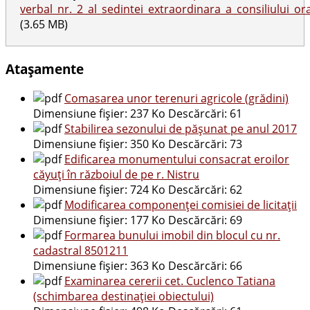
verbal_nr._2_al_sedintei_extraordinara_a_consiliului_o
(3.65 MB)
Atașamente
Comasarea unor terenuri agricole (grădini)
Dimensiune fișier:
237 Ko
Descărcări:
61
Stabilirea sezonului de pășunat pe anul 2017
Dimensiune fișier:
350 Ko
Descărcări:
73
Edificarea monumentului consacrat eroilor
căyuți în războiul de pe r. Nistru
Dimensiune fișier:
724 Ko
Descărcări:
62
Modificarea componenței comisiei de licitații
Dimensiune fișier:
177 Ko
Descărcări:
69
Formarea bunului imobil din blocul cu nr.
cadastral 8501211
Dimensiune fișier:
363 Ko
Descărcări:
66
Examinarea cererii cet. Cuclenco Tatiana
(schimbarea destinației obiectului)