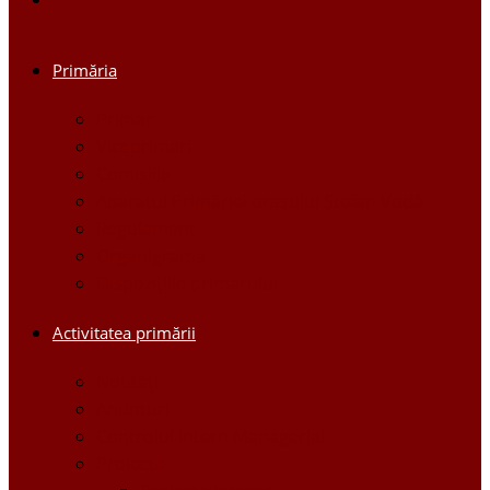
Primăria
Primar
Viceprimari
Comisiile
Aparatul Primăriei orașului Ștefan Vodă
Regulament
Organigrama
Dispozițiile primarului
Activitatea primării
Noutăți
Anunturi
Controlul Intern Managerial
Proiecte