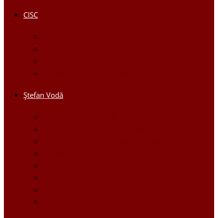
CISC
Regulamentul CISC
Servicii
Modele de formulare
Persoane/tel de contact
Ştefan Vodă
Așezarea geografică
Istoria orasului Ştefan Vodă
Drapelul şi Stema oraşului Ştefan Vodă
Personalităţi
Economie, Investiţii în Ştefan Vodă
Demografie
Obiective turistice
Orase infratite