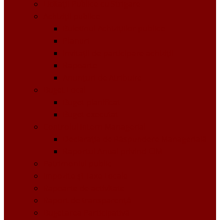
Licitații Publice cu Strigare
Achiziţii publice
Buletinul Achizițiilor publice
Planuri
Invitaţii de participare achiziții
Rapoarte
Anunțuri de Atribuire
Buget Local
Buget planificat
Buget executat
Controlul Intern Managerial
Declarația de Răspundere Managerială
Raportul Anual privind CIM
Patrimoniul public
Impozite și Taxe Locale
Rapoarte de activitate
Raport de transparenţă
Bugetarea Participativă