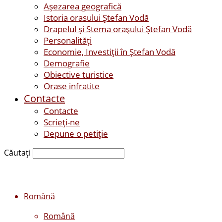
Așezarea geografică
Istoria orasului Ştefan Vodă
Drapelul şi Stema oraşului Ştefan Vodă
Personalităţi
Economie, Investiţii în Ştefan Vodă
Demografie
Obiective turistice
Orase infratite
Contacte
Contacte
Scrieți-ne
Depune o petiție
Căutați
Română
Română