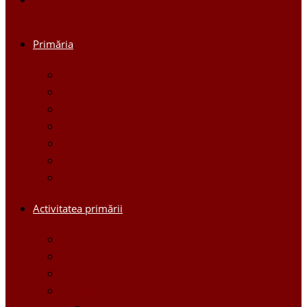
Primăria
Primar
Viceprimari
Comisiile
Aparatul Primăriei orașului Ștefan Vodă
Regulament
Organigrama
Dispozițiile primarului
Activitatea primării
Noutăți
Anunturi
Controlul Intern Managerial
Proiecte