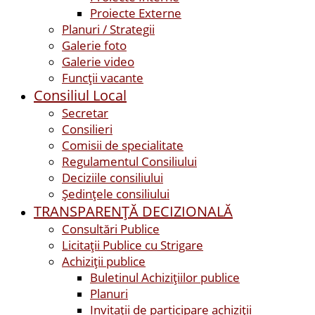
Proiecte Externe
Planuri / Strategii
Galerie foto
Galerie video
Funcții vacante
Consiliul Local
Secretar
Consilieri
Comisii de specialitate
Regulamentul Consiliului
Deciziile consiliului
Ședințele consiliului
TRANSPARENȚĂ DECIZIONALĂ
Consultări Publice
Licitații Publice cu Strigare
Achiziţii publice
Buletinul Achizițiilor publice
Planuri
Invitaţii de participare achiziții