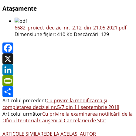
Atașamente
6682_proiect_decizie_nr._2.12_din_21.05.2021.pdf
Dimensiune fișier:
410 Ko
Descărcări:
129
Facebook
X
LinkedIn
PrintFriendly
Articolul precedent
Cu privire la modificarea și
Share
completarea deciziei nr.5/7 din 11 septembrie 2018
Articolul următor
Cu privire la examinarea notificării de la
Oficiul teritorial Căușeni al Cancelariei de Stat
ARTICOLE SIMILARE
DE LA ACELAȘI AUTOR