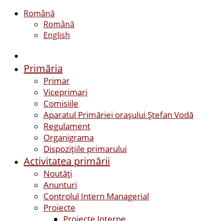
Română
Română
English
Primăria
Primar
Viceprimari
Comisiile
Aparatul Primăriei orașului Ștefan Vodă
Regulament
Organigrama
Dispozițiile primarului
Activitatea primării
Noutăți
Anunturi
Controlul Intern Managerial
Proiecte
Proiecte Interne