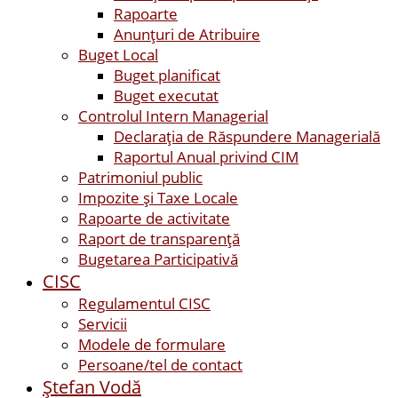
Rapoarte
Anunțuri de Atribuire
Buget Local
Buget planificat
Buget executat
Controlul Intern Managerial
Declarația de Răspundere Managerială
Raportul Anual privind CIM
Patrimoniul public
Impozite și Taxe Locale
Rapoarte de activitate
Raport de transparenţă
Bugetarea Participativă
CISC
Regulamentul CISC
Servicii
Modele de formulare
Persoane/tel de contact
Ştefan Vodă