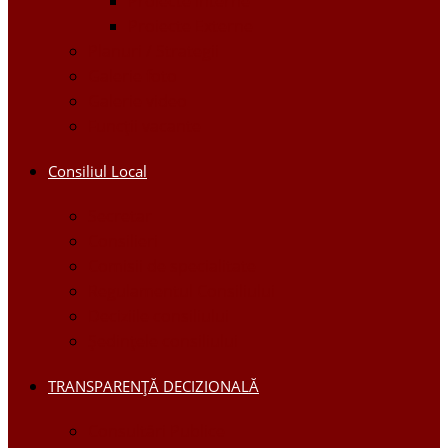
Proiecte Interne
Proiecte Externe
Planuri / Strategii
Galerie foto
Galerie video
Funcții vacante
Consiliul Local
Secretar
Consilieri
Comisii de specialitate
Regulamentul Consiliului
Deciziile consiliului
Ședințele consiliului
TRANSPARENȚĂ DECIZIONALĂ
Consultări Publice