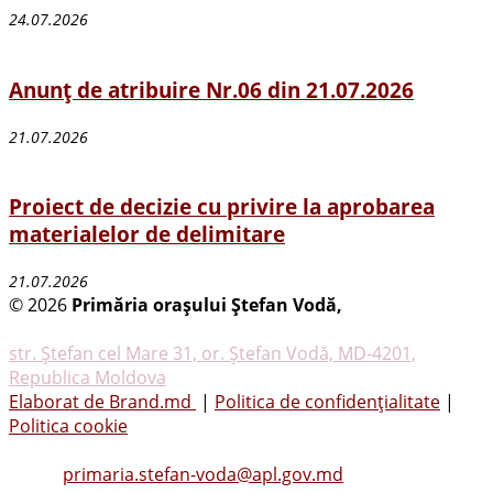
24.07.2026
Anunț de atribuire Nr.06 din 21.07.2026
21.07.2026
Proiect de decizie cu privire la aprobarea
materialelor de delimitare
21.07.2026
© 2026
Primăria oraşului Ştefan Vodă,
Toate
drepturile rezervate
str. Ştefan cel Mare 31, or. Ştefan Vodă, MD-4201,
Republica Moldova
Elaborat de Brand.md
|
Politica de confidențialitate
|
Politica cookie
Tel.
(0242) 23053
, Fax: (0242) 22396
Email:
primaria.stefan-voda@apl.gov.md