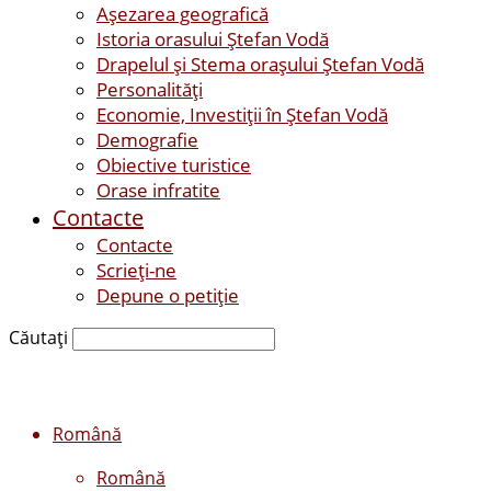
Așezarea geografică
Istoria orasului Ştefan Vodă
Drapelul şi Stema oraşului Ştefan Vodă
Personalităţi
Economie, Investiţii în Ştefan Vodă
Demografie
Obiective turistice
Orase infratite
Contacte
Contacte
Scrieți-ne
Depune o petiție
Căutați
Română
Română