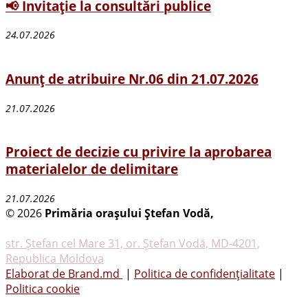
📢 Invitație la consultări publice
24.07.2026
Anunț de atribuire Nr.06 din 21.07.2026
21.07.2026
Proiect de decizie cu privire la aprobarea
materialelor de delimitare
21.07.2026
© 2026
Primăria oraşului Ştefan Vodă,
Toate
drepturile rezervate
str. Ştefan cel Mare 31, or. Ştefan Vodă, MD-4201,
Republica Moldova
Elaborat de Brand.md
|
Politica de confidențialitate
|
Politica cookie
Tel.
(0242) 23053
, Fax: (0242) 22396