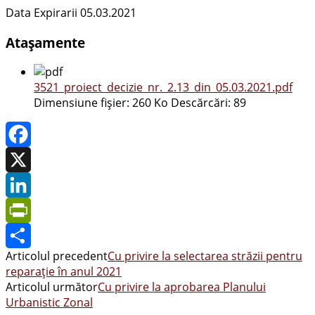
Data Expirarii 05.03.2021
Atașamente
3521_proiect_decizie_nr._2.13_din_05.03.2021.pdf
Dimensiune fișier:
260 Ko
Descărcări:
89
Facebook
X
LinkedIn
PrintFriendly
Articolul precedent
Cu privire la selectarea străzii pentru
Share
reparație în anul 2021
Articolul următor
Cu privire la aprobarea Planului
Urbanistic Zonal