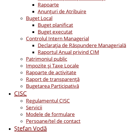
Rapoarte
Anunțuri de Atribuire
Buget Local
Buget planificat
Buget executat
Controlul Intern Managerial
Declarația de Răspundere Managerială
Raportul Anual privind CIM
Patrimoniul public
Impozite și Taxe Locale
Rapoarte de activitate
Raport de transparenţă
Bugetarea Participativă
CISC
Regulamentul CISC
Servicii
Modele de formulare
Persoane/tel de contact
Ştefan Vodă