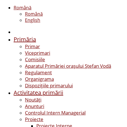
Română
Română
English
Primăria
Primar
Viceprimari
Comisiile
Aparatul Primăriei orașului Ștefan Vodă
Regulament
Organigrama
Dispozițiile primarului
Activitatea primării
Noutăți
Anunturi
Controlul Intern Managerial
Proiecte
Proiecte Interne