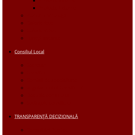
Proiecte Interne
Proiecte Externe
Planuri / Strategii
Galerie foto
Galerie video
Funcții vacante
Consiliul Local
Secretar
Consilieri
Comisii de specialitate
Regulamentul Consiliului
Deciziile consiliului
Ședințele consiliului
TRANSPARENȚĂ DECIZIONALĂ
Consultări Publice