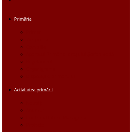
Primăria
Primar
Viceprimari
Comisiile
Aparatul Primăriei orașului Ștefan Vodă
Regulament
Organigrama
Dispozițiile primarului
Activitatea primării
Noutăți
Anunturi
Controlul Intern Managerial
Proiecte