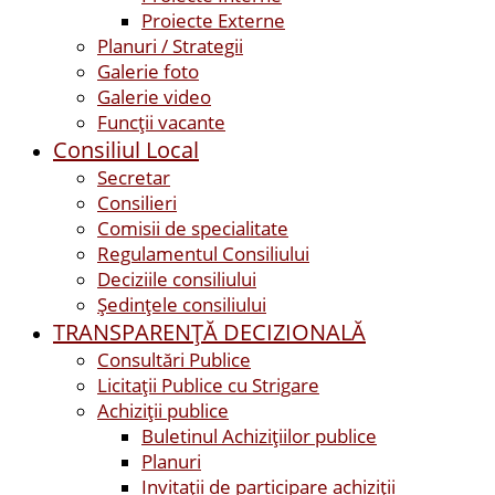
Proiecte Externe
Planuri / Strategii
Galerie foto
Galerie video
Funcții vacante
Consiliul Local
Secretar
Consilieri
Comisii de specialitate
Regulamentul Consiliului
Deciziile consiliului
Ședințele consiliului
TRANSPARENȚĂ DECIZIONALĂ
Consultări Publice
Licitații Publice cu Strigare
Achiziţii publice
Buletinul Achizițiilor publice
Planuri
Invitaţii de participare achiziții