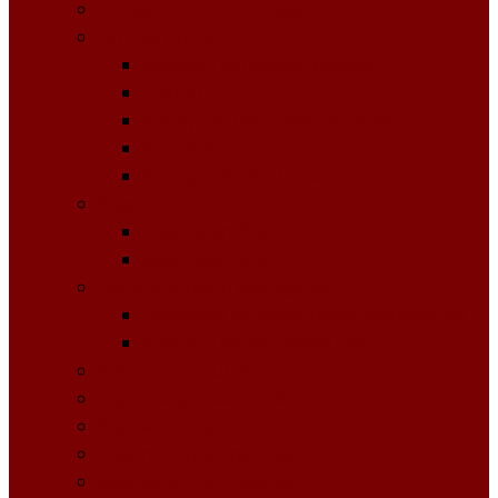
Licitații Publice cu Strigare
Achiziţii publice
Buletinul Achizițiilor publice
Planuri
Invitaţii de participare achiziții
Rapoarte
Anunțuri de Atribuire
Buget Local
Buget planificat
Buget executat
Controlul Intern Managerial
Declarația de Răspundere Managerială
Raportul Anual privind CIM
Patrimoniul public
Impozite și Taxe Locale
Rapoarte de activitate
Raport de transparenţă
Bugetarea Participativă