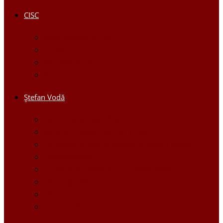
CISC
Regulamentul CISC
Servicii
Modele de formulare
Persoane/tel de contact
Ştefan Vodă
Așezarea geografică
Istoria orasului Ştefan Vodă
Drapelul şi Stema oraşului Ştefan Vodă
Personalităţi
Economie, Investiţii în Ştefan Vodă
Demografie
Obiective turistice
Orase infratite