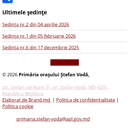
Share
Ultimele ședințe
Şedinţa nr.2 din 04 aprilie 2026
Şedinţa nr.1 din 05 februarie 2026
Şedinţa nr.6 din 17 decembrie 2025
vezi mai mult
© 2026
Primăria oraşului Ştefan Vodă,
Toate
drepturile rezervate
str. Ştefan cel Mare 31, or. Ştefan Vodă, MD-4201,
Republica Moldova
Elaborat de Brand.md
|
Politica de confidențialitate
|
Politica cookie
Tel.
(0242) 23053
, Fax: (0242) 22396
Email:
primaria.stefan-voda@apl.gov.md