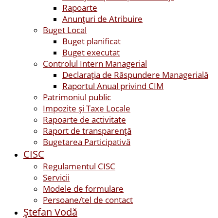
Rapoarte
Anunțuri de Atribuire
Buget Local
Buget planificat
Buget executat
Controlul Intern Managerial
Declarația de Răspundere Managerială
Raportul Anual privind CIM
Patrimoniul public
Impozite și Taxe Locale
Rapoarte de activitate
Raport de transparenţă
Bugetarea Participativă
CISC
Regulamentul CISC
Servicii
Modele de formulare
Persoane/tel de contact
Ştefan Vodă