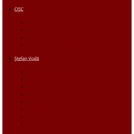
CISC
Regulamentul CISC
Servicii
Modele de formulare
Persoane/tel de contact
Ştefan Vodă
Așezarea geografică
Istoria orasului Ştefan Vodă
Drapelul şi Stema oraşului Ştefan Vodă
Personalităţi
Economie, Investiţii în Ştefan Vodă
Demografie
Obiective turistice
Orase infratite