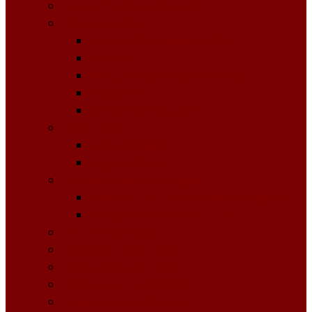
Licitații Publice cu Strigare
Achiziţii publice
Buletinul Achizițiilor publice
Planuri
Invitaţii de participare achiziții
Rapoarte
Anunțuri de Atribuire
Buget Local
Buget planificat
Buget executat
Controlul Intern Managerial
Declarația de Răspundere Managerială
Raportul Anual privind CIM
Patrimoniul public
Impozite și Taxe Locale
Rapoarte de activitate
Raport de transparenţă
Bugetarea Participativă