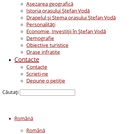
Așezarea geografică
Istoria orasului Ştefan Vodă
Drapelul şi Stema oraşului Ştefan Vodă
Personalităţi
Economie, Investiţii în Ştefan Vodă
Demografie
Obiective turistice
Orase infratite
Contacte
Contacte
Scrieți-ne
Depune o petiție
Căutați
Română
Română