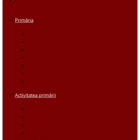
Primăria
Primar
Viceprimari
Comisiile
Aparatul Primăriei orașului Ștefan Vodă
Regulament
Organigrama
Dispozițiile primarului
Activitatea primării
Noutăți
Anunturi
Controlul Intern Managerial
Proiecte