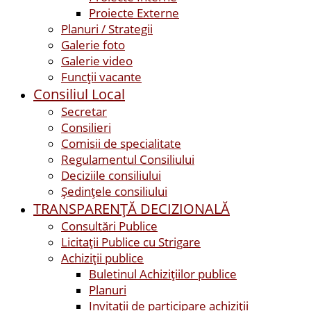
Proiecte Externe
Planuri / Strategii
Galerie foto
Galerie video
Funcții vacante
Consiliul Local
Secretar
Consilieri
Comisii de specialitate
Regulamentul Consiliului
Deciziile consiliului
Ședințele consiliului
TRANSPARENȚĂ DECIZIONALĂ
Consultări Publice
Licitații Publice cu Strigare
Achiziţii publice
Buletinul Achizițiilor publice
Planuri
Invitaţii de participare achiziții