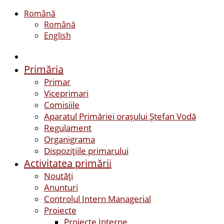
Română
Română
English
Primăria
Primar
Viceprimari
Comisiile
Aparatul Primăriei orașului Ștefan Vodă
Regulament
Organigrama
Dispozițiile primarului
Activitatea primării
Noutăți
Anunturi
Controlul Intern Managerial
Proiecte
Proiecte Interne