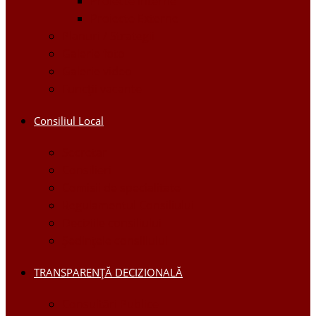
Proiecte Interne
Proiecte Externe
Planuri / Strategii
Galerie foto
Galerie video
Funcții vacante
Consiliul Local
Secretar
Consilieri
Comisii de specialitate
Regulamentul Consiliului
Deciziile consiliului
Ședințele consiliului
TRANSPARENȚĂ DECIZIONALĂ
Consultări Publice