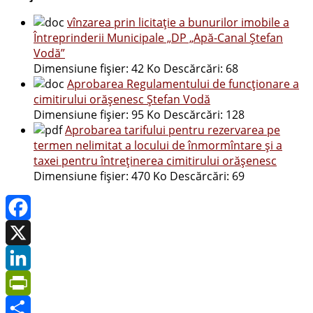
vînzarea prin licitaţie a bunurilor imobile a
Întreprinderii Municipale „DP „Apă-Canal Ştefan
Vodă”
Dimensiune fișier:
42 Ko
Descărcări:
68
Aprobarea Regulamentului de funcţionare a
cimitirului orăşenesc Ştefan Vodă
Dimensiune fișier:
95 Ko
Descărcări:
128
Aprobarea tarifului pentru rezervarea pe
termen nelimitat a locului de înmormîntare şi a
taxei pentru întreţinerea cimitirului orăşenesc
Dimensiune fișier:
470 Ko
Descărcări:
69
Facebook
X
LinkedIn
PrintFriendly