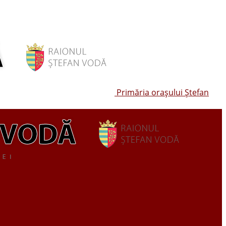
Primăria oraşului Ştefan