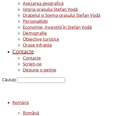
Așezarea geografică
Istoria orasului Ştefan Vodă
Drapelul şi Stema oraşului Ştefan Vodă
Personalităţi
Economie, Investiţii în Ştefan Vodă
Demografie
Obiective turistice
Orase infratite
Contacte
Contacte
Scrieți-ne
Depune o petiție
Căutați
Română
Română