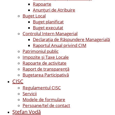
Rapoarte
Anunțuri de Atribuire
Buget Local
Buget planificat
Buget executat
Controlul Intern Managerial
Declarația de Răspundere Managerială
Raportul Anual privind CIM
Patrimoniul public
Impozite și Taxe Locale
Rapoarte de activitate
Raport de transparenţă
Bugetarea Participativă
CISC
Regulamentul CISC
Servicii
Modele de formulare
Persoane/tel de contact
Ştefan Vodă