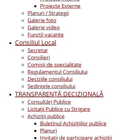
Proiecte Externe
Planuri / Strategii
Galerie foto
Galerie video
Funcții vacante
Consiliul Local
Secretar
Consilieri
Comisii de specialitate
Regulamentul Consiliului
Deciziile consiliului
Ședințele consiliului
TRANSPARENȚĂ DECIZIONALĂ
Consultări Publice
Licitații Publice cu Strigare
Achiziţii publice
Buletinul Achizițiilor publice
Planuri
Invitaţii de participare achiziții