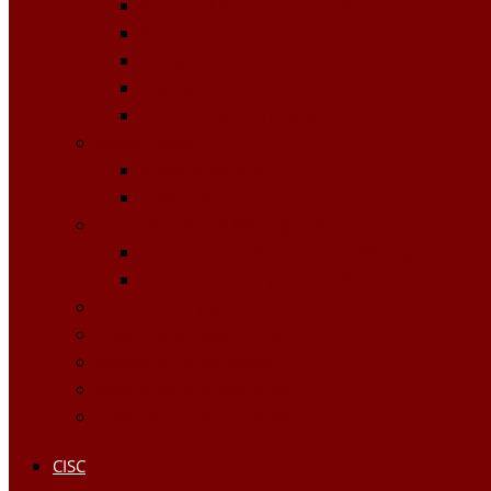
Buletinul Achizițiilor publice
Planuri
Invitaţii de participare achiziții
Rapoarte
Anunțuri de Atribuire
Buget Local
Buget planificat
Buget executat
Controlul Intern Managerial
Declarația de Răspundere Managerială
Raportul Anual privind CIM
Patrimoniul public
Impozite și Taxe Locale
Rapoarte de activitate
Raport de transparenţă
Bugetarea Participativă
CISC