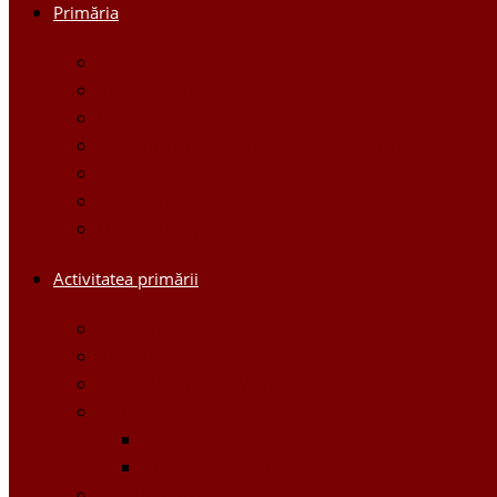
Primăria
Primar
Viceprimari
Comisiile
Aparatul Primăriei orașului Ștefan Vodă
Regulament
Organigrama
Dispozițiile primarului
Activitatea primării
Noutăți
Anunturi
Controlul Intern Managerial
Proiecte
Proiecte Interne
Proiecte Externe
Planuri / Strategii