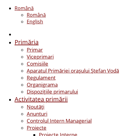
Română
Română
English
Primăria
Primar
Viceprimari
Comisiile
Aparatul Primăriei orașului Ștefan Vodă
Regulament
Organigrama
Dispozițiile primarului
Activitatea primării
Noutăți
Anunturi
Controlul Intern Managerial
Proiecte
Proiecte Interne