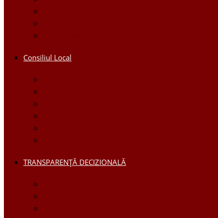
Galerie foto
Galerie video
Funcții vacante
Consiliul Local
Secretar
Consilieri
Comisii de specialitate
Regulamentul Consiliului
Deciziile consiliului
Ședințele consiliului
TRANSPARENȚĂ DECIZIONALĂ
Consultări Publice
Licitații Publice cu Strigare
Achiziţii publice