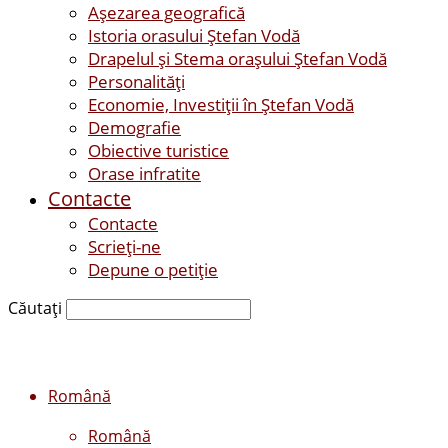
Așezarea geografică
Istoria orasului Ştefan Vodă
Drapelul şi Stema oraşului Ştefan Vodă
Personalităţi
Economie, Investiţii în Ştefan Vodă
Demografie
Obiective turistice
Orase infratite
Contacte
Contacte
Scrieți-ne
Depune o petiție
Căutați
Română
Română