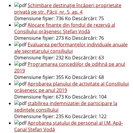
Schimbare destinație încăperi proprietate
privată pe str. Păcii, nr. 5, ap. 4
Dimensiune fișier:
736 Ko
Descărcări:
75
Alocare finanțe din fondul de rezervă al
Consiliului orășenesc Ștefan Vodă
Dimensiune fișier:
273 Ko
Descărcări:
76
Evaluarea performanțelor individuale anuale
ale secretarului consiliului
Dimensiune fișier:
232 Ko
Descărcări:
63
Programarea concediilor de odihnă pe anul
2019
Dimensiune fișier:
355 Ko
Descărcări:
68
Aprobarea planului de activitate al Consiliului
orășenesc pe anul 2019
Dimensiune fișier:
673 Ko
Descărcări:
104
stabilirea indemnizatiei de participare la
sedintele consiliului
Dimensiune fișier:
235 Ko
Descărcări:
122
Aprobarea statului de personal al I.M. Apă-
Canal Ștefan Vodă