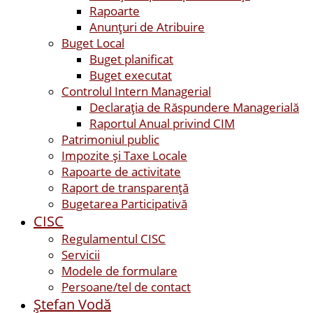
Rapoarte
Anunțuri de Atribuire
Buget Local
Buget planificat
Buget executat
Controlul Intern Managerial
Declarația de Răspundere Managerială
Raportul Anual privind CIM
Patrimoniul public
Impozite și Taxe Locale
Rapoarte de activitate
Raport de transparenţă
Bugetarea Participativă
CISC
Regulamentul CISC
Servicii
Modele de formulare
Persoane/tel de contact
Ştefan Vodă