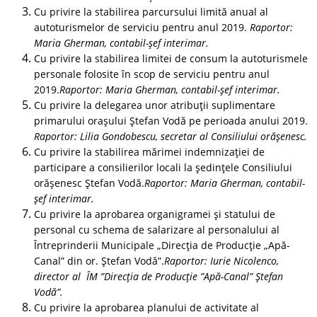
Cu privire la stabilirea parcursului limită anual al
autoturismelor de serviciu pentru anul 2019.
Raportor:
Maria Gherman, contabil-șef interimar.
Cu privire la stabilirea limitei de consum la autoturismele
personale folosite în scop de serviciu pentru anul
2019.
Raportor: Maria Gherman, contabil-șef interimar.
Cu privire la delegarea unor atribuții suplimentare
primarului orașului Ștefan Vodă pe perioada anului 2019.
Raportor: Lilia Gondobescu, secretar al Consiliului orășenesc.
Cu privire la stabilirea mărimei indemnizaţiei de
participare a consilierilor locali la şedinţele Consiliului
orăşenesc Ștefan Vodă.
Raportor: Maria Gherman, contabil-
șef interimar.
Cu privire la aprobarea organigramei și statului de
personal cu schema de salarizare al personalului al
Întreprinderii Municipale „Direcţia de Producţie „Apă-
Canal” din or. Ștefan Vodă”.
Raportor: Iurie Nicolenco,
director al ÎM ”Direcția de Producție ”Apă-Canal” Ștefan
Vodă”.
Cu privire la aprobarea planului de activitate al