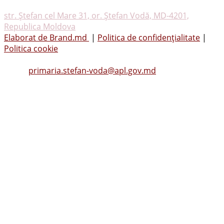
drepturile rezervate
str. Ştefan cel Mare 31, or. Ştefan Vodă, MD-4201,
Republica Moldova
Elaborat de Brand.md
|
Politica de confidențialitate
|
Politica cookie
Tel.
(0242) 23053
, Fax: (0242) 22396
Email:
primaria.stefan-voda@apl.gov.md