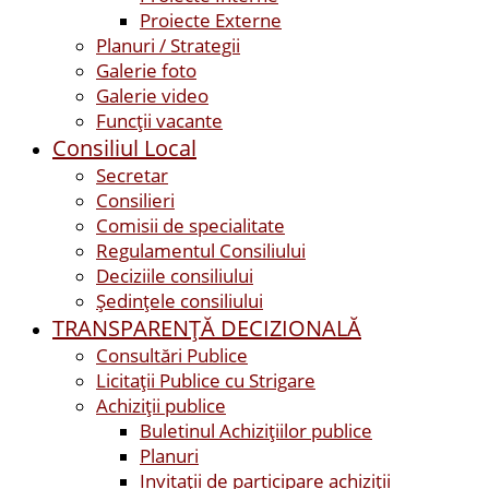
Proiecte Externe
Planuri / Strategii
Galerie foto
Galerie video
Funcții vacante
Consiliul Local
Secretar
Consilieri
Comisii de specialitate
Regulamentul Consiliului
Deciziile consiliului
Ședințele consiliului
TRANSPARENȚĂ DECIZIONALĂ
Consultări Publice
Licitații Publice cu Strigare
Achiziţii publice
Buletinul Achizițiilor publice
Planuri
Invitaţii de participare achiziții