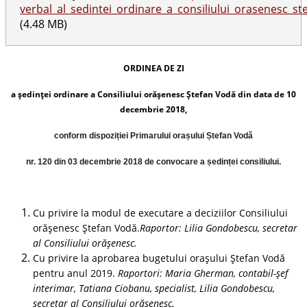
verbal_al_sedintei_ordinare_a_consiliului_orasenesc_st
(4.48 MB)
ORDINEA DE ZI
a şedinţei ordinare a Consiliului orășenesc Ştefan Vodă din data de 10
decembrie 2018,
conform dispoziției Primarului orașului Ștefan Vodă
nr. 120 din 03 decembrie 2018 de convocare a ședinței consiliului.
Cu privire la modul de executare a deciziilor Consiliului
orășenesc Ștefan Vodă.
Raportor:
Lilia Gondobescu, secretar
al Consiliului orășenesc.
Cu privire la aprobarea bugetului oraşului Ștefan Vodă
pentru anul 2019.
Raportori:
Maria Gherman, contabil-șef
interimar, Tatiana Ciobanu, specialist, Lilia Gondobescu,
secretar al Consiliului orășenesc.