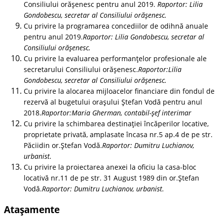
Consiliului orășenesc pentru anul 2019.
Raportor: Lilia
Gondobescu, secretar al Consiliului orășenesc.
Cu privire la programarea concediilor de odihnă anuale
pentru anul 2019.
Raportor: Lilia Gondobescu, secretar al
Consiliului orășenesc.
Cu privire la evaluarea performanţelor profesionale ale
secretarului Consiliului orășenesc.
Raportor:Lilia
Gondobescu, secretar al Consiliului orășenesc.
Cu privire la alocarea mijloacelor financiare din fondul de
rezervă al bugetului orașului Ștefan Vodă pentru anul
2018.
Raportor:Maria Gherman, contabil-șef interimar
Cu privire la schimbarea destinaţiei încăperilor locative,
proprietate privată, amplasate încasa nr.5 ap.4 de pe str.
Păciidin or.Ștefan Vodă.
Raportor: Dumitru Luchianov,
urbanist.
Cu privire la proiectarea anexei la oficiu la casa-bloc
locativă nr.11 de pe str. 31 August 1989 din or.Ștefan
Vodă.
Raportor: Dumitru Luchianov, urbanist.
Atașamente