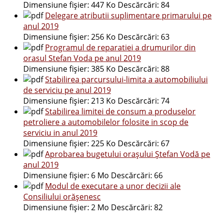
Dimensiune fișier:
447 Ko
Descărcări:
84
Delegare atributii suplimentare primarului pe
anul 2019
Dimensiune fișier:
256 Ko
Descărcări:
63
Programul de reparatiei a drumurilor din
orasul Stefan Voda pe anul 2019
Dimensiune fișier:
385 Ko
Descărcări:
88
Stabilirea parcursului-limita a automobiliului
de serviciu pe anul 2019
Dimensiune fișier:
213 Ko
Descărcări:
74
Stabilirea limitei de consum a produselor
petroliere a automobilelor folosite in scop de
serviciu in anul 2019
Dimensiune fișier:
225 Ko
Descărcări:
67
Aprobarea bugetului orașului Ștefan Vodă pe
anul 2019
Dimensiune fișier:
6 Mo
Descărcări:
66
Modul de executare a unor decizii ale
Consiliului orășenesc
Dimensiune fișier:
2 Mo
Descărcări:
82