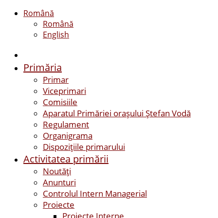
Română
Română
English
Primăria
Primar
Viceprimari
Comisiile
Aparatul Primăriei orașului Ștefan Vodă
Regulament
Organigrama
Dispozițiile primarului
Activitatea primării
Noutăți
Anunturi
Controlul Intern Managerial
Proiecte
Proiecte Interne