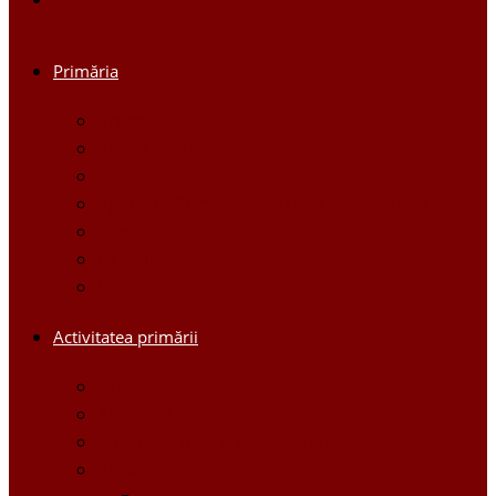
Primăria
Primar
Viceprimari
Comisiile
Aparatul Primăriei orașului Ștefan Vodă
Regulament
Organigrama
Dispozițiile primarului
Activitatea primării
Noutăți
Anunturi
Controlul Intern Managerial
Proiecte