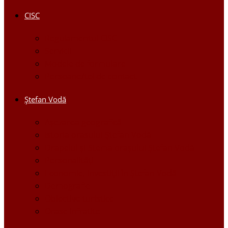
CISC
Regulamentul CISC
Servicii
Modele de formulare
Persoane/tel de contact
Ştefan Vodă
Așezarea geografică
Istoria orasului Ştefan Vodă
Drapelul şi Stema oraşului Ştefan Vodă
Personalităţi
Economie, Investiţii în Ştefan Vodă
Demografie
Obiective turistice
Orase infratite