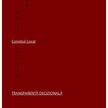
Proiecte Interne
Proiecte Externe
Planuri / Strategii
Galerie foto
Galerie video
Funcții vacante
Consiliul Local
Secretar
Consilieri
Comisii de specialitate
Regulamentul Consiliului
Deciziile consiliului
Ședințele consiliului
TRANSPARENȚĂ DECIZIONALĂ
Consultări Publice