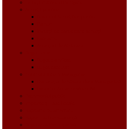
Licitații Publice cu Strigare
Achiziţii publice
Buletinul Achizițiilor publice
Planuri
Invitaţii de participare achiziții
Rapoarte
Anunțuri de Atribuire
Buget Local
Buget planificat
Buget executat
Controlul Intern Managerial
Declarația de Răspundere Managerială
Raportul Anual privind CIM
Patrimoniul public
Impozite și Taxe Locale
Rapoarte de activitate
Raport de transparenţă
Bugetarea Participativă