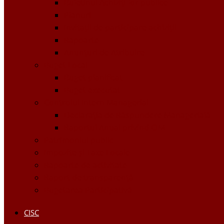
Buletinul Achizițiilor publice
Planuri
Invitaţii de participare achiziții
Rapoarte
Anunțuri de Atribuire
Buget Local
Buget planificat
Buget executat
Controlul Intern Managerial
Declarația de Răspundere Managerială
Raportul Anual privind CIM
Patrimoniul public
Impozite și Taxe Locale
Rapoarte de activitate
Raport de transparenţă
Bugetarea Participativă
CISC