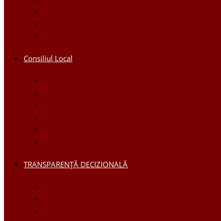
Galerie foto
Galerie video
Funcții vacante
Consiliul Local
Secretar
Consilieri
Comisii de specialitate
Regulamentul Consiliului
Deciziile consiliului
Ședințele consiliului
TRANSPARENȚĂ DECIZIONALĂ
Consultări Publice
Licitații Publice cu Strigare
Achiziţii publice