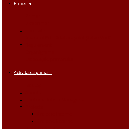
Primăria
Primar
Viceprimari
Comisiile
Aparatul Primăriei orașului Ștefan Vodă
Regulament
Organigrama
Dispozițiile primarului
Activitatea primării
Noutăți
Anunturi
Controlul Intern Managerial
Proiecte
Proiecte Interne
Proiecte Externe
Planuri / Strategii