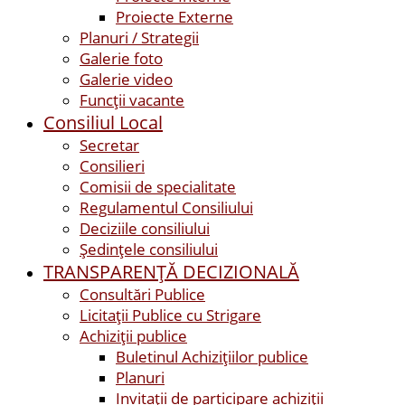
Proiecte Externe
Planuri / Strategii
Galerie foto
Galerie video
Funcții vacante
Consiliul Local
Secretar
Consilieri
Comisii de specialitate
Regulamentul Consiliului
Deciziile consiliului
Ședințele consiliului
TRANSPARENȚĂ DECIZIONALĂ
Consultări Publice
Licitații Publice cu Strigare
Achiziţii publice
Buletinul Achizițiilor publice
Planuri
Invitaţii de participare achiziții