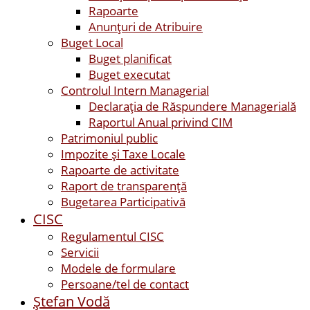
Rapoarte
Anunțuri de Atribuire
Buget Local
Buget planificat
Buget executat
Controlul Intern Managerial
Declarația de Răspundere Managerială
Raportul Anual privind CIM
Patrimoniul public
Impozite și Taxe Locale
Rapoarte de activitate
Raport de transparenţă
Bugetarea Participativă
CISC
Regulamentul CISC
Servicii
Modele de formulare
Persoane/tel de contact
Ştefan Vodă