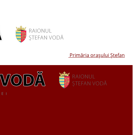
Primăria oraşului Ştefan