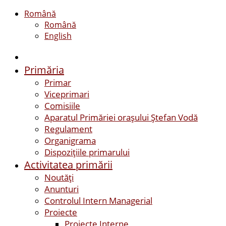
Română
Română
English
Primăria
Primar
Viceprimari
Comisiile
Aparatul Primăriei orașului Ștefan Vodă
Regulament
Organigrama
Dispozițiile primarului
Activitatea primării
Noutăți
Anunturi
Controlul Intern Managerial
Proiecte
Proiecte Interne