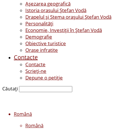
Așezarea geografică
Istoria orasului Ştefan Vodă
Drapelul şi Stema oraşului Ştefan Vodă
Personalităţi
Economie, Investiţii în Ştefan Vodă
Demografie
Obiective turistice
Orase infratite
Contacte
Contacte
Scrieți-ne
Depune o petiție
Căutați
Română
Română