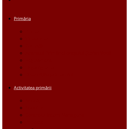
Primăria
Primar
Viceprimari
Comisiile
Aparatul Primăriei orașului Ștefan Vodă
Regulament
Organigrama
Dispozițiile primarului
Activitatea primării
Noutăți
Anunturi
Controlul Intern Managerial
Proiecte