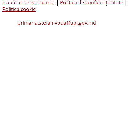
Elaborat de Brand.md
|
Politica de confidențialitate
|
Politica cookie
Tel.
(0242) 23053
, Fax: (0242) 22396
Email:
primaria.stefan-voda@apl.gov.md