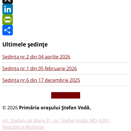
X
LinkedIn
PrintFriendly
Share
Ultimele ședințe
Şedinţa nr.2 din 04 aprilie 2026
Şedinţa nr.1 din 05 februarie 2026
Şedinţa nr.6 din 17 decembrie 2025
vezi mai mult
© 2026
Primăria oraşului Ştefan Vodă,
Toate
drepturile rezervate
str. Ştefan cel Mare 31, or. Ştefan Vodă, MD-4201,
Republica Moldova