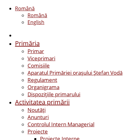
Română
Română
English
Primăria
Primar
Viceprimari
Comisiile
Aparatul Primăriei orașului Ștefan Vodă
Regulament
Organigrama
Dispozițiile primarului
Activitatea primării
Noutăți
Anunturi
Controlul Intern Managerial
Proiecte
Proiecte Interne