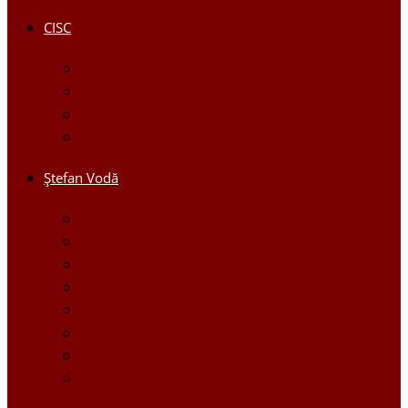
CISC
Regulamentul CISC
Servicii
Modele de formulare
Persoane/tel de contact
Ştefan Vodă
Așezarea geografică
Istoria orasului Ştefan Vodă
Drapelul şi Stema oraşului Ştefan Vodă
Personalităţi
Economie, Investiţii în Ştefan Vodă
Demografie
Obiective turistice
Orase infratite