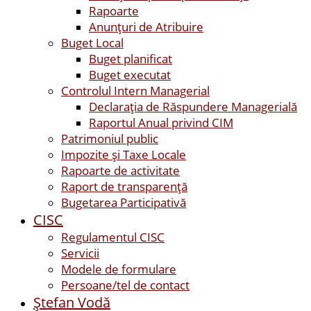
Rapoarte
Anunțuri de Atribuire
Buget Local
Buget planificat
Buget executat
Controlul Intern Managerial
Declarația de Răspundere Managerială
Raportul Anual privind CIM
Patrimoniul public
Impozite și Taxe Locale
Rapoarte de activitate
Raport de transparenţă
Bugetarea Participativă
CISC
Regulamentul CISC
Servicii
Modele de formulare
Persoane/tel de contact
Ştefan Vodă