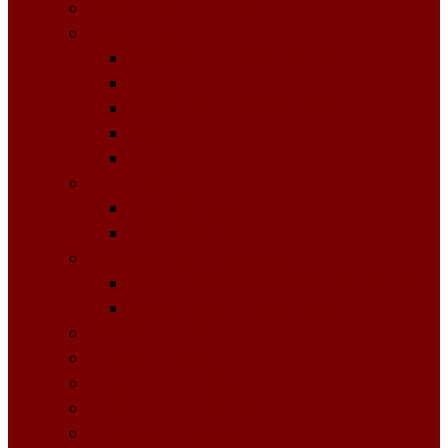
Licitații Publice cu Strigare
Achiziţii publice
Buletinul Achizițiilor publice
Planuri
Invitaţii de participare achiziții
Rapoarte
Anunțuri de Atribuire
Buget Local
Buget planificat
Buget executat
Controlul Intern Managerial
Declarația de Răspundere Managerială
Raportul Anual privind CIM
Patrimoniul public
Impozite și Taxe Locale
Rapoarte de activitate
Raport de transparenţă
Bugetarea Participativă