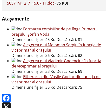
5057_nr._2_7_15.07.11.doc
(75 KB)
Atașamente
Formarea comisiilor de pe lîngă Primarul
oraşului Ştefan Vodă
Dimensiune fișier:
45 Ko
Descărcări:
81
Alegerea dlui Moloman Sergiu în funcţia de
viceprimar al oraşului
Dimensiune fișier:
36 Ko
Descărcări:
82
Alegerea dlui Vladimir Godenciuc în funcţia
de viceprimar al oraşului
Dimensiune fișier:
33 Ko
Descărcări:
69
Eliberarea dlui Vasile Godiac din funcţia de
viceprimar al oraşului
Dimensiune fișier:
36 Ko
Descărcări:
75
Facebook