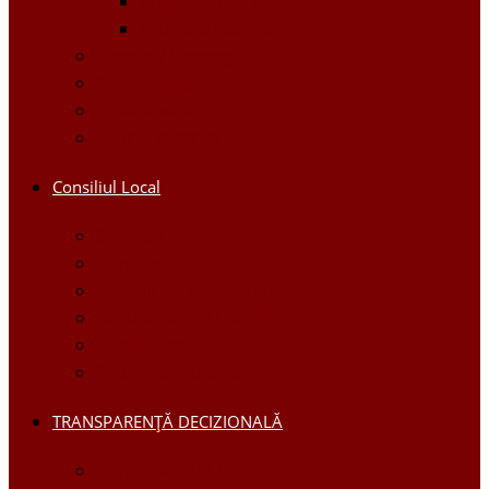
Proiecte Interne
Proiecte Externe
Planuri / Strategii
Galerie foto
Galerie video
Funcții vacante
Consiliul Local
Secretar
Consilieri
Comisii de specialitate
Regulamentul Consiliului
Deciziile consiliului
Ședințele consiliului
TRANSPARENȚĂ DECIZIONALĂ
Consultări Publice