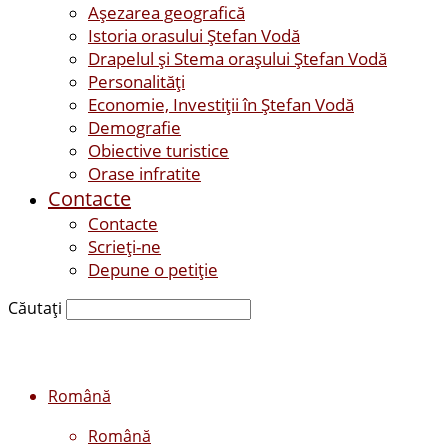
Așezarea geografică
Istoria orasului Ştefan Vodă
Drapelul şi Stema oraşului Ştefan Vodă
Personalităţi
Economie, Investiţii în Ştefan Vodă
Demografie
Obiective turistice
Orase infratite
Contacte
Contacte
Scrieți-ne
Depune o petiție
Căutați
Română
Română