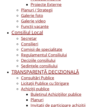
Proiecte Externe
Planuri / Strategii
Galerie foto
Galerie video
Funcții vacante
Consiliul Local
Secretar
Consilieri
Comisii de specialitate
Regulamentul Consiliului
Deciziile consiliului
Ședințele consiliului
TRANSPARENȚĂ DECIZIONALĂ
Consultări Publice
Licitații Publice cu Strigare
Achiziţii publice
Buletinul Achizițiilor publice
Planuri
Invitaţii de participare achiziții