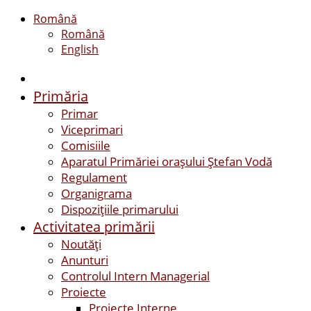
Română
Română
English
Primăria
Primar
Viceprimari
Comisiile
Aparatul Primăriei orașului Ștefan Vodă
Regulament
Organigrama
Dispozițiile primarului
Activitatea primării
Noutăți
Anunturi
Controlul Intern Managerial
Proiecte
Proiecte Interne