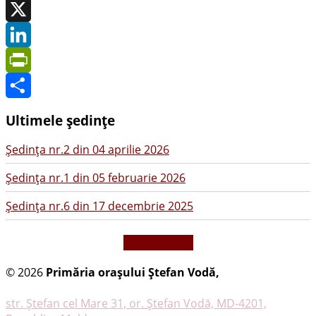
Facebook
X
LinkedIn
PrintFriendly
Share
Ultimele ședințe
Şedinţa nr.2 din 04 aprilie 2026
Şedinţa nr.1 din 05 februarie 2026
Şedinţa nr.6 din 17 decembrie 2025
vezi mai mult
© 2026
Primăria oraşului Ştefan Vodă,
Toate
drepturile rezervate
str. Ştefan cel Mare 31, or. Ştefan Vodă, MD-4201,