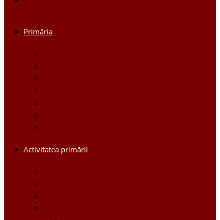
Primăria
Primar
Viceprimari
Comisiile
Aparatul Primăriei orașului Ștefan Vodă
Regulament
Organigrama
Dispozițiile primarului
Activitatea primării
Noutăți
Anunturi
Controlul Intern Managerial
Proiecte