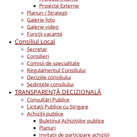
Proiecte Externe
Planuri / Strategii
Galerie foto
Galerie video
Funcții vacante
Consiliul Local
Secretar
Consilieri
Comisii de specialitate
Regulamentul Consiliului
Deciziile consiliului
Ședințele consiliului
TRANSPARENȚĂ DECIZIONALĂ
Consultări Publice
Licitații Publice cu Strigare
Achiziţii publice
Buletinul Achizițiilor publice
Planuri
Invitaţii de participare achiziții