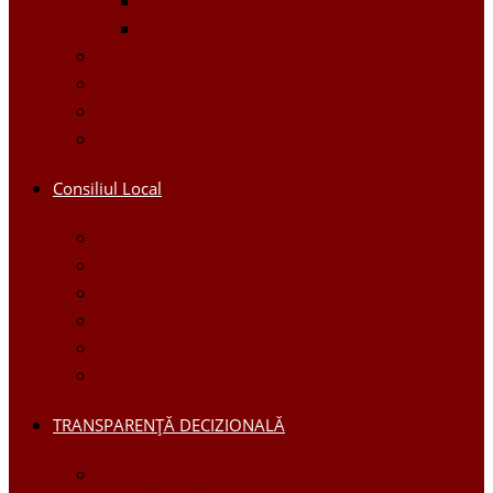
Proiecte Interne
Proiecte Externe
Planuri / Strategii
Galerie foto
Galerie video
Funcții vacante
Consiliul Local
Secretar
Consilieri
Comisii de specialitate
Regulamentul Consiliului
Deciziile consiliului
Ședințele consiliului
TRANSPARENȚĂ DECIZIONALĂ
Consultări Publice