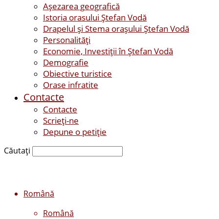
Așezarea geografică
Istoria orasului Ştefan Vodă
Drapelul şi Stema oraşului Ştefan Vodă
Personalităţi
Economie, Investiţii în Ştefan Vodă
Demografie
Obiective turistice
Orase infratite
Contacte
Contacte
Scrieți-ne
Depune o petiție
Căutați
Română
Română