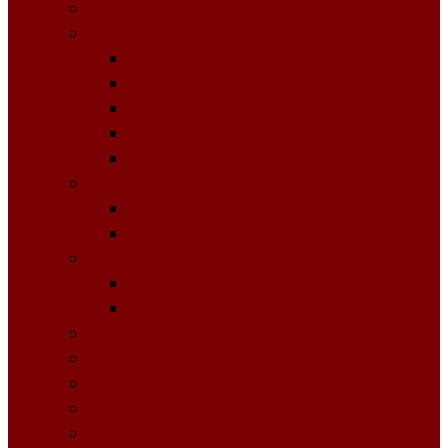
Licitații Publice cu Strigare
Achiziţii publice
Buletinul Achizițiilor publice
Planuri
Invitaţii de participare achiziții
Rapoarte
Anunțuri de Atribuire
Buget Local
Buget planificat
Buget executat
Controlul Intern Managerial
Declarația de Răspundere Managerială
Raportul Anual privind CIM
Patrimoniul public
Impozite și Taxe Locale
Rapoarte de activitate
Raport de transparenţă
Bugetarea Participativă