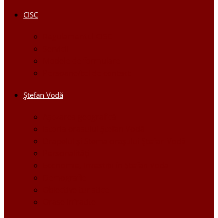
CISC
Regulamentul CISC
Servicii
Modele de formulare
Persoane/tel de contact
Ştefan Vodă
Așezarea geografică
Istoria orasului Ştefan Vodă
Drapelul şi Stema oraşului Ştefan Vodă
Personalităţi
Economie, Investiţii în Ştefan Vodă
Demografie
Obiective turistice
Orase infratite