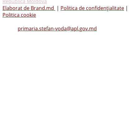
Republica Moldova
Elaborat de Brand.md
|
Politica de confidențialitate
|
Politica cookie
Tel.
(0242) 23053
, Fax: (0242) 22396
Email:
primaria.stefan-voda@apl.gov.md