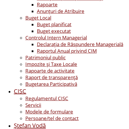
Rapoarte
Anunțuri de Atribuire
Buget Local
Buget planificat
Buget executat
Controlul Intern Managerial
Declarația de Răspundere Managerială
Raportul Anual privind CIM
Patrimoniul public
Impozite și Taxe Locale
Rapoarte de activitate
Raport de transparenţă
Bugetarea Participativă
CISC
Regulamentul CISC
Servicii
Modele de formulare
Persoane/tel de contact
Ştefan Vodă