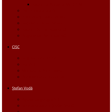
Raportul Anual privind CIM
Patrimoniul public
Impozite și Taxe Locale
Rapoarte de activitate
Raport de transparenţă
Bugetarea Participativă
CISC
Regulamentul CISC
Servicii
Modele de formulare
Persoane/tel de contact
Ştefan Vodă
Așezarea geografică
Istoria orasului Ştefan Vodă
Drapelul şi Stema oraşului Ştefan Vodă