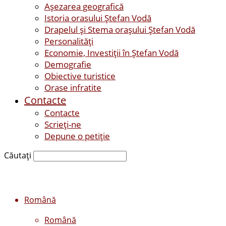
Așezarea geografică
Istoria orasului Ştefan Vodă
Drapelul şi Stema oraşului Ştefan Vodă
Personalităţi
Economie, Investiţii în Ştefan Vodă
Demografie
Obiective turistice
Orase infratite
Contacte
Contacte
Scrieți-ne
Depune o petiție
Căutați
Română
Română