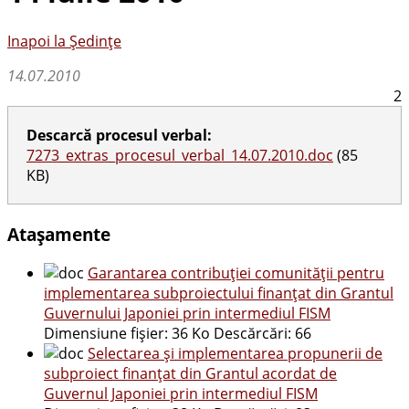
Inapoi la Ședințe
14.07.2010
2
Descarcă procesul verbal:
7273_extras_procesul_verbal_14.07.2010.doc
(85
KB)
Atașamente
Garantarea contribuţiei comunităţii pentru
implementarea subproiectului finanţat din Grantul
Guvernului Japoniei prin intermediul FISM
Dimensiune fișier:
36 Ko
Descărcări:
66
Selectarea şi implementarea propunerii de
subproiect finanţat din Grantul acordat de
Guvernul Japoniei prin intermediul FISM