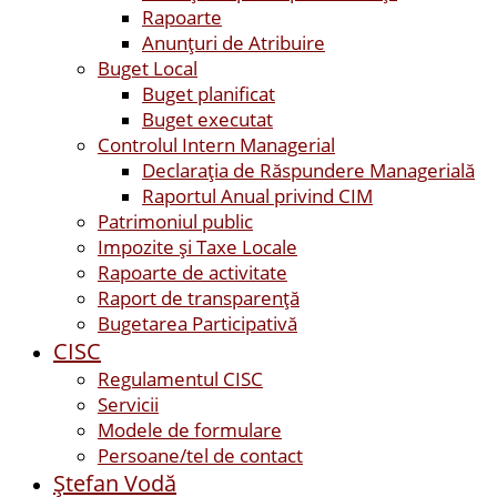
Rapoarte
Anunțuri de Atribuire
Buget Local
Buget planificat
Buget executat
Controlul Intern Managerial
Declarația de Răspundere Managerială
Raportul Anual privind CIM
Patrimoniul public
Impozite și Taxe Locale
Rapoarte de activitate
Raport de transparenţă
Bugetarea Participativă
CISC
Regulamentul CISC
Servicii
Modele de formulare
Persoane/tel de contact
Ştefan Vodă