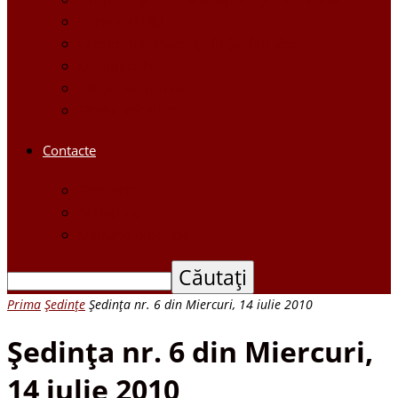
Personalităţi
Economie, Investiţii în Ştefan Vodă
Demografie
Obiective turistice
Orase infratite
Contacte
Contacte
Scrieți-ne
Depune o petiție
Prima
Ședințe
Şedinţa nr. 6 din Miercuri, 14 iulie 2010
Şedinţa nr. 6 din Miercuri,
14 iulie 2010