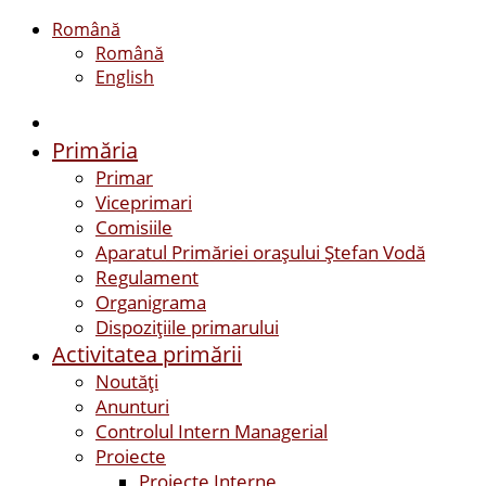
Română
Română
English
Primăria
Primar
Viceprimari
Comisiile
Aparatul Primăriei orașului Ștefan Vodă
Regulament
Organigrama
Dispozițiile primarului
Activitatea primării
Noutăți
Anunturi
Controlul Intern Managerial
Proiecte
Proiecte Interne