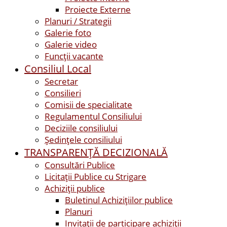
Proiecte Externe
Planuri / Strategii
Galerie foto
Galerie video
Funcții vacante
Consiliul Local
Secretar
Consilieri
Comisii de specialitate
Regulamentul Consiliului
Deciziile consiliului
Ședințele consiliului
TRANSPARENȚĂ DECIZIONALĂ
Consultări Publice
Licitații Publice cu Strigare
Achiziţii publice
Buletinul Achizițiilor publice
Planuri
Invitaţii de participare achiziții