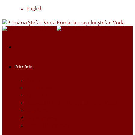
English
Primăria oraşului Ştefan Vodă
Primăria
Primar
Viceprimari
Comisiile
Aparatul Primăriei orașului Ștefan Vodă
Regulament
Organigrama
Dispozițiile primarului