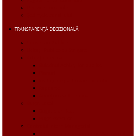
Regulamentul Consiliului
Deciziile consiliului
Ședințele consiliului
TRANSPARENȚĂ DECIZIONALĂ
Consultări Publice
Licitații Publice cu Strigare
Achiziţii publice
Buletinul Achizițiilor publice
Planuri
Invitaţii de participare achiziții
Rapoarte
Anunțuri de Atribuire
Buget Local
Buget planificat
Buget executat
Controlul Intern Managerial
Declarația de Răspundere Managerială