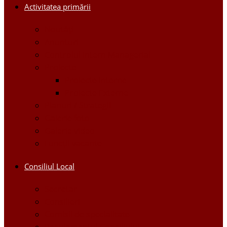
Activitatea primării
Noutăți
Anunturi
Controlul Intern Managerial
Proiecte
Proiecte Interne
Proiecte Externe
Planuri / Strategii
Galerie foto
Galerie video
Funcții vacante
Consiliul Local
Secretar
Consilieri
Comisii de specialitate