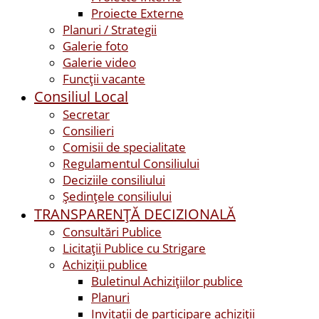
Proiecte Externe
Planuri / Strategii
Galerie foto
Galerie video
Funcții vacante
Consiliul Local
Secretar
Consilieri
Comisii de specialitate
Regulamentul Consiliului
Deciziile consiliului
Ședințele consiliului
TRANSPARENȚĂ DECIZIONALĂ
Consultări Publice
Licitații Publice cu Strigare
Achiziţii publice
Buletinul Achizițiilor publice
Planuri
Invitaţii de participare achiziții