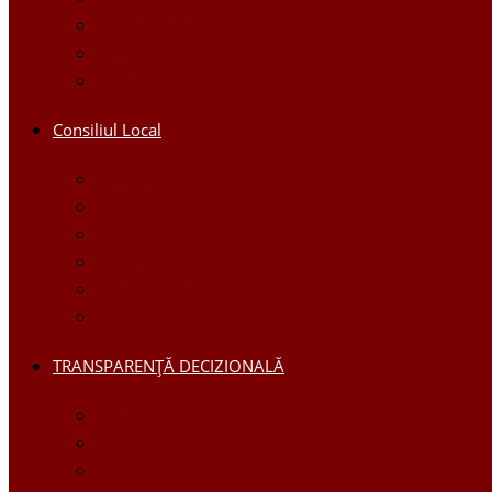
Galerie foto
Galerie video
Funcții vacante
Consiliul Local
Secretar
Consilieri
Comisii de specialitate
Regulamentul Consiliului
Deciziile consiliului
Ședințele consiliului
TRANSPARENȚĂ DECIZIONALĂ
Consultări Publice
Licitații Publice cu Strigare
Achiziţii publice