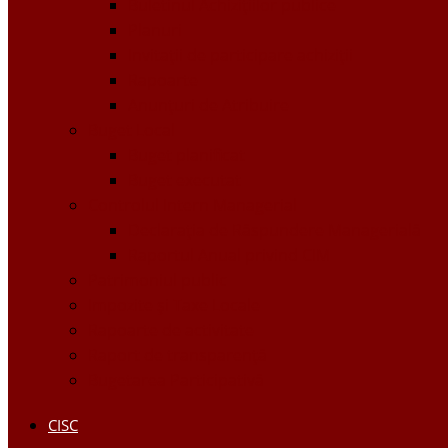
Buletinul Achizițiilor publice
Planuri
Invitaţii de participare achiziții
Rapoarte
Anunțuri de Atribuire
Buget Local
Buget planificat
Buget executat
Controlul Intern Managerial
Declarația de Răspundere Managerială
Raportul Anual privind CIM
Patrimoniul public
Impozite și Taxe Locale
Rapoarte de activitate
Raport de transparenţă
Bugetarea Participativă
CISC