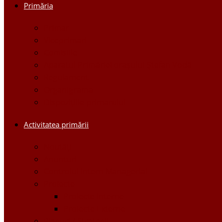
Primăria
Primar
Viceprimari
Comisiile
Aparatul Primăriei orașului Ștefan Vodă
Regulament
Organigrama
Dispozițiile primarului
Activitatea primării
Noutăți
Anunturi
Controlul Intern Managerial
Proiecte
Proiecte Interne
Proiecte Externe
Planuri / Strategii