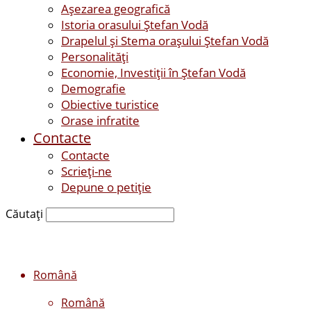
Așezarea geografică
Istoria orasului Ştefan Vodă
Drapelul şi Stema oraşului Ştefan Vodă
Personalităţi
Economie, Investiţii în Ştefan Vodă
Demografie
Obiective turistice
Orase infratite
Contacte
Contacte
Scrieți-ne
Depune o petiție
Căutați
Română
Română