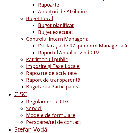
Rapoarte
Anunțuri de Atribuire
Buget Local
Buget planificat
Buget executat
Controlul Intern Managerial
Declarația de Răspundere Managerială
Raportul Anual privind CIM
Patrimoniul public
Impozite și Taxe Locale
Rapoarte de activitate
Raport de transparenţă
Bugetarea Participativă
CISC
Regulamentul CISC
Servicii
Modele de formulare
Persoane/tel de contact
Ştefan Vodă