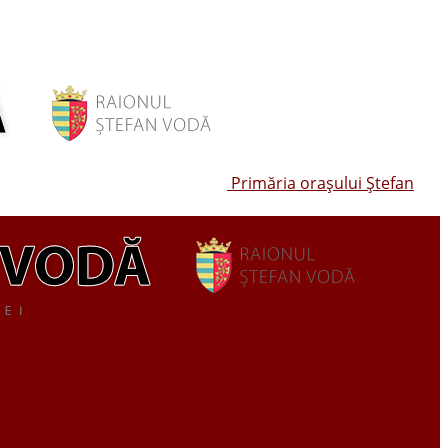
Primăria oraşului Ştefan