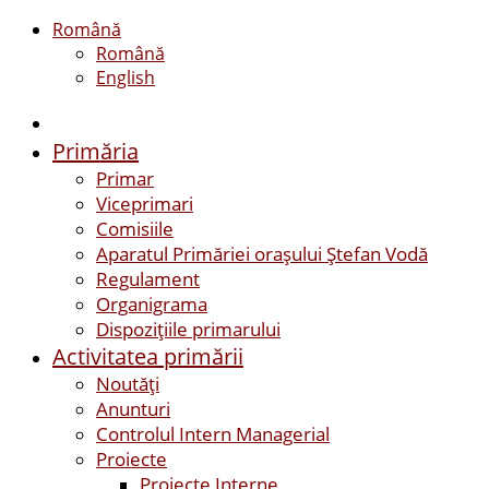
Română
Română
English
Primăria
Primar
Viceprimari
Comisiile
Aparatul Primăriei orașului Ștefan Vodă
Regulament
Organigrama
Dispozițiile primarului
Activitatea primării
Noutăți
Anunturi
Controlul Intern Managerial
Proiecte
Proiecte Interne