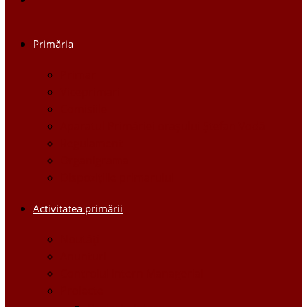
Primăria
Primar
Viceprimari
Comisiile
Aparatul Primăriei orașului Ștefan Vodă
Regulament
Organigrama
Dispozițiile primarului
Activitatea primării
Noutăți
Anunturi
Controlul Intern Managerial
Proiecte