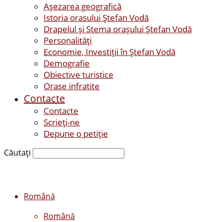
Așezarea geografică
Istoria orasului Ştefan Vodă
Drapelul şi Stema oraşului Ştefan Vodă
Personalităţi
Economie, Investiţii în Ştefan Vodă
Demografie
Obiective turistice
Orase infratite
Contacte
Contacte
Scrieți-ne
Depune o petiție
Căutați
Română
Română