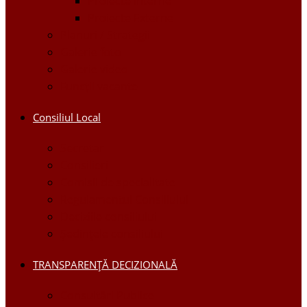
Proiecte Interne
Proiecte Externe
Planuri / Strategii
Galerie foto
Galerie video
Funcții vacante
Consiliul Local
Secretar
Consilieri
Comisii de specialitate
Regulamentul Consiliului
Deciziile consiliului
Ședințele consiliului
TRANSPARENȚĂ DECIZIONALĂ
Consultări Publice