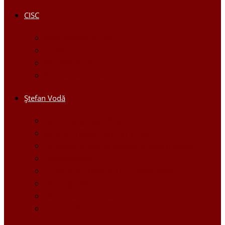
CISC
Regulamentul CISC
Servicii
Modele de formulare
Persoane/tel de contact
Ştefan Vodă
Așezarea geografică
Istoria orasului Ştefan Vodă
Drapelul şi Stema oraşului Ştefan Vodă
Personalităţi
Economie, Investiţii în Ştefan Vodă
Demografie
Obiective turistice
Orase infratite