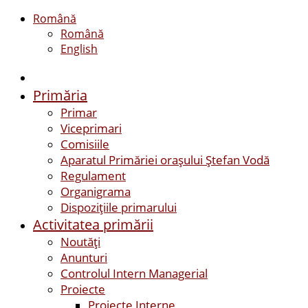
Română
Română
English
Primăria
Primar
Viceprimari
Comisiile
Aparatul Primăriei orașului Ștefan Vodă
Regulament
Organigrama
Dispozițiile primarului
Activitatea primării
Noutăți
Anunturi
Controlul Intern Managerial
Proiecte
Proiecte Interne