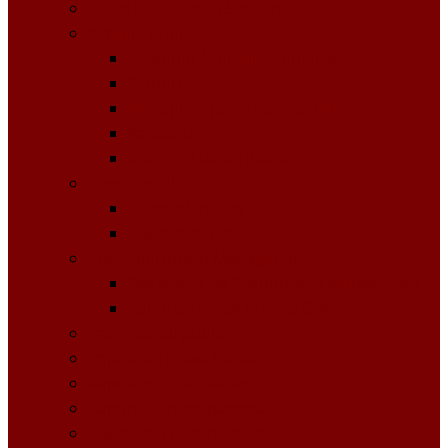
Licitații Publice cu Strigare
Achiziţii publice
Buletinul Achizițiilor publice
Planuri
Invitaţii de participare achiziții
Rapoarte
Anunțuri de Atribuire
Buget Local
Buget planificat
Buget executat
Controlul Intern Managerial
Declarația de Răspundere Managerială
Raportul Anual privind CIM
Patrimoniul public
Impozite și Taxe Locale
Rapoarte de activitate
Raport de transparenţă
Bugetarea Participativă