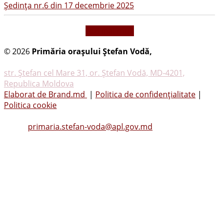
Şedinţa nr.6 din 17 decembrie 2025
vezi mai mult
© 2026
Primăria oraşului Ştefan Vodă,
Toate
drepturile rezervate
str. Ştefan cel Mare 31, or. Ştefan Vodă, MD-4201,
Republica Moldova
Elaborat de Brand.md
|
Politica de confidențialitate
|
Politica cookie
Tel.
(0242) 23053
, Fax: (0242) 22396
Email:
primaria.stefan-voda@apl.gov.md