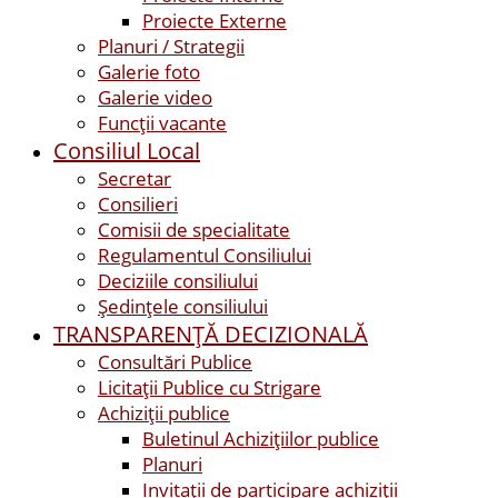
Proiecte Externe
Planuri / Strategii
Galerie foto
Galerie video
Funcții vacante
Consiliul Local
Secretar
Consilieri
Comisii de specialitate
Regulamentul Consiliului
Deciziile consiliului
Ședințele consiliului
TRANSPARENȚĂ DECIZIONALĂ
Consultări Publice
Licitații Publice cu Strigare
Achiziţii publice
Buletinul Achizițiilor publice
Planuri
Invitaţii de participare achiziții