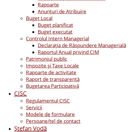
Rapoarte
Anunțuri de Atribuire
Buget Local
Buget planificat
Buget executat
Controlul Intern Managerial
Declarația de Răspundere Managerială
Raportul Anual privind CIM
Patrimoniul public
Impozite și Taxe Locale
Rapoarte de activitate
Raport de transparenţă
Bugetarea Participativă
CISC
Regulamentul CISC
Servicii
Modele de formulare
Persoane/tel de contact
Ştefan Vodă