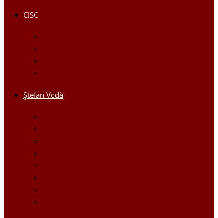
CISC
Regulamentul CISC
Servicii
Modele de formulare
Persoane/tel de contact
Ştefan Vodă
Așezarea geografică
Istoria orasului Ştefan Vodă
Drapelul şi Stema oraşului Ştefan Vodă
Personalităţi
Economie, Investiţii în Ştefan Vodă
Demografie
Obiective turistice
Orase infratite