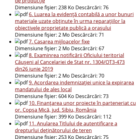
de producție
Dimensiune fișier:
238 Ko
Descărcări:
76
6. Luarea la evidență contabilă a unor bunuri
materiale uzate obținute în urma reparațiilor la
obiectivele proprietate publică a orașului
Dimensiune fișier:
2 Mo
Descărcări:
71
7. Casarea mijloacelor fixe
Dimensiune fișier:
2 Mo
Descărcări:
67
8. Examinrea notificării Oficiului teritorial
Căușeni al Cancelariei de Stat nr. 1304/OT3-473
din26 iunie 2019
Dimensiune fișier:
2 Mo
Descărcări:
70
9. Acordarea indemnizației unice la expirarea
mandatului de ales local
Dimensiune fișier:
604 Ko
Descărcări:
73
10. Finanțarea unor proiecte în parteneriat cu
or. Copșa Mică, jud. Sibiu, România
Dimensiune fișier:
399 Ko
Descărcări:
112
11. Anularea Titlului de autentificare a
drepturlui deținătorului de teren
Dimensiune fișier:
253 Ko
Descărcări:
75