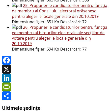
25. Propunerile candidaturilor pentru funcția
de membru al Consiliului electoral orășenesc
pentru alegerile locale generale din 20.10.2019
Dimensiune fișier:
351 Ko
Descărcări:
72
26. Propunerile candidaturilor pentru funcția
ee membru al birourilor electorale ale secțiilor de
votare pentru alegerile locale generale din
20.10.2019
Dimensiune fișier:
694 Ko
Descărcări:
77
Facebook
X
LinkedIn
PrintFriendly
Share
Ultimele ședințe