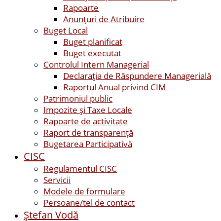
Rapoarte
Anunțuri de Atribuire
Buget Local
Buget planificat
Buget executat
Controlul Intern Managerial
Declarația de Răspundere Managerială
Raportul Anual privind CIM
Patrimoniul public
Impozite și Taxe Locale
Rapoarte de activitate
Raport de transparenţă
Bugetarea Participativă
CISC
Regulamentul CISC
Servicii
Modele de formulare
Persoane/tel de contact
Ştefan Vodă