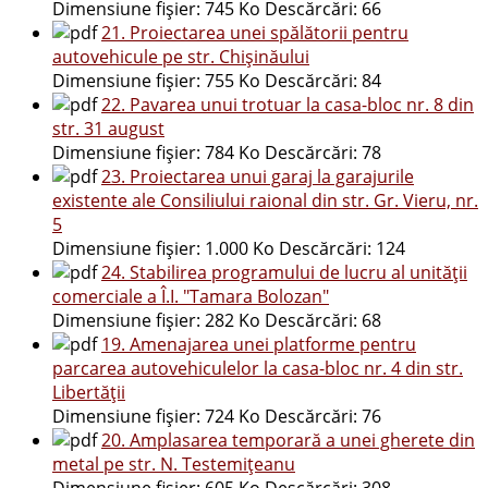
Dimensiune fișier:
745 Ko
Descărcări:
66
21. Proiectarea unei spălătorii pentru
autovehicule pe str. Chișinăului
Dimensiune fișier:
755 Ko
Descărcări:
84
22. Pavarea unui trotuar la casa-bloc nr. 8 din
str. 31 august
Dimensiune fișier:
784 Ko
Descărcări:
78
23. Proiectarea unui garaj la garajurile
existente ale Consiliului raional din str. Gr. Vieru, nr.
5
Dimensiune fișier:
1.000 Ko
Descărcări:
124
24. Stabilirea programului de lucru al unității
comerciale a Î.I. "Tamara Bolozan"
Dimensiune fișier:
282 Ko
Descărcări:
68
19. Amenajarea unei platforme pentru
parcarea autovehiculelor la casa-bloc nr. 4 din str.
Libertății
Dimensiune fișier:
724 Ko
Descărcări:
76
20. Amplasarea temporară a unei gherete din
metal pe str. N. Testemițeanu
Dimensiune fișier:
605 Ko
Descărcări:
308