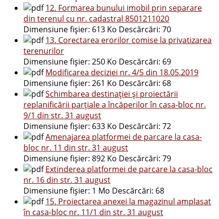
12. Formarea bunului imobil prin separare
din terenul cu nr. cadastral 8501211020
Dimensiune fișier:
613 Ko
Descărcări:
70
13. Corectarea erorilor comise la privatizarea
terenurilor
Dimensiune fișier:
250 Ko
Descărcări:
69
Modificarea deciziei nr. 4/5 din 18.05.2019
Dimensiune fișier:
261 Ko
Descărcări:
68
Schimbarea destinației și proiectării
replanificării parțiale a încăperilor în casa-bloc nr.
9/1 din str. 31 august
Dimensiune fișier:
633 Ko
Descărcări:
72
Amenajarea platformei de parcare la casa-
bloc nr. 11 din str. 31 august
Dimensiune fișier:
892 Ko
Descărcări:
79
Extinderea platformei de parcare la casa-bloc
nr. 16 din str. 31 august
Dimensiune fișier:
1 Mo
Descărcări:
68
15. Proiectarea anexei la magazinul amplasat
în casa-bloc nr. 11/1 din str. 31 august