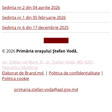
Şedinţa nr.2 din 04 aprilie 2026
Şedinţa nr.1 din 05 februarie 2026
Şedinţa nr.6 din 17 decembrie 2025
vezi mai mult
© 2026
Primăria oraşului Ştefan Vodă,
Toate
drepturile rezervate
str. Ştefan cel Mare 31, or. Ştefan Vodă, MD-4201,
Republica Moldova
Elaborat de Brand.md
|
Politica de confidențialitate
|
Politica cookie
Tel.
(0242) 23053
, Fax: (0242) 22396
Email:
primaria.stefan-voda@apl.gov.md