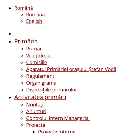
Română
Română
English
Primăria
Primar
Viceprimari
Comisiile
Aparatul Primăriei orașului Ștefan Vodă
Regulament
Organigrama
Dispozițiile primarului
Activitatea primării
Noutăți
Anunturi
Controlul Intern Managerial
Proiecte
Proiecte Interne