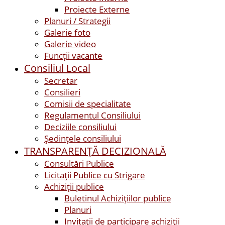
Proiecte Externe
Planuri / Strategii
Galerie foto
Galerie video
Funcții vacante
Consiliul Local
Secretar
Consilieri
Comisii de specialitate
Regulamentul Consiliului
Deciziile consiliului
Ședințele consiliului
TRANSPARENȚĂ DECIZIONALĂ
Consultări Publice
Licitații Publice cu Strigare
Achiziţii publice
Buletinul Achizițiilor publice
Planuri
Invitaţii de participare achiziții