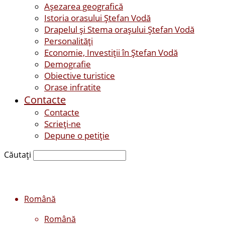
Așezarea geografică
Istoria orasului Ştefan Vodă
Drapelul şi Stema oraşului Ştefan Vodă
Personalităţi
Economie, Investiţii în Ştefan Vodă
Demografie
Obiective turistice
Orase infratite
Contacte
Contacte
Scrieți-ne
Depune o petiție
Căutați
Română
Română