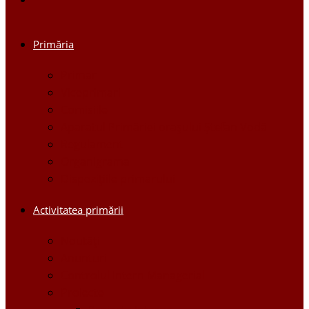
Primăria
Primar
Viceprimari
Comisiile
Aparatul Primăriei orașului Ștefan Vodă
Regulament
Organigrama
Dispozițiile primarului
Activitatea primării
Noutăți
Anunturi
Controlul Intern Managerial
Proiecte