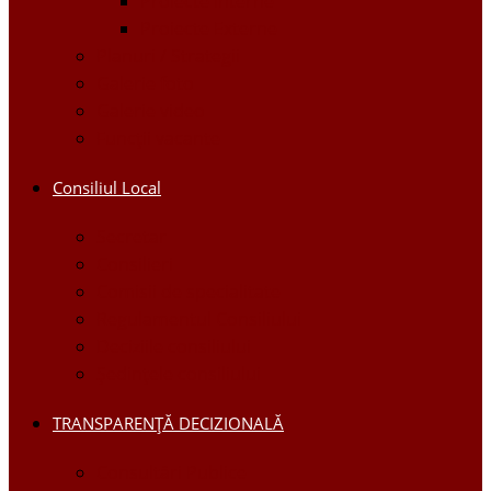
Proiecte Interne
Proiecte Externe
Planuri / Strategii
Galerie foto
Galerie video
Funcții vacante
Consiliul Local
Secretar
Consilieri
Comisii de specialitate
Regulamentul Consiliului
Deciziile consiliului
Ședințele consiliului
TRANSPARENȚĂ DECIZIONALĂ
Consultări Publice