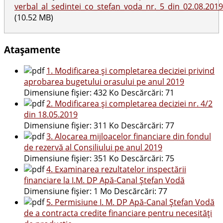
verbal_al_sedintei_co_stefan_voda_nr._5_din_02.08.2019
(10.52 MB)
Atașamente
1. Modificarea și completarea deciziei privind
aprobarea bugetului orasului pe anul 2019
Dimensiune fișier:
432 Ko
Descărcări:
71
2. Modificarea și completarea deciziei nr. 4/2
din 18.05.2019
Dimensiune fișier:
311 Ko
Descărcări:
77
3. Alocarea mijloacelor financiare din fondul
de rezervă al Consiliului pe anul 2019
Dimensiune fișier:
351 Ko
Descărcări:
75
4. Examinarea rezultatelor inspectării
financiare la I.M. DP Apă-Canal Ștefan Vodă
Dimensiune fișier:
1 Mo
Descărcări:
77
5. Permisiune I. M. DP Apă-Canal Ștefan Vodă
de a contracta credite financiare pentru necesități