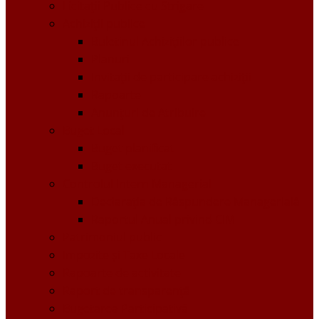
Licitații Publice cu Strigare
Achiziţii publice
Buletinul Achizițiilor publice
Planuri
Invitaţii de participare achiziții
Rapoarte
Anunțuri de Atribuire
Buget Local
Buget planificat
Buget executat
Controlul Intern Managerial
Declarația de Răspundere Managerială
Raportul Anual privind CIM
Patrimoniul public
Impozite și Taxe Locale
Rapoarte de activitate
Raport de transparenţă
Bugetarea Participativă