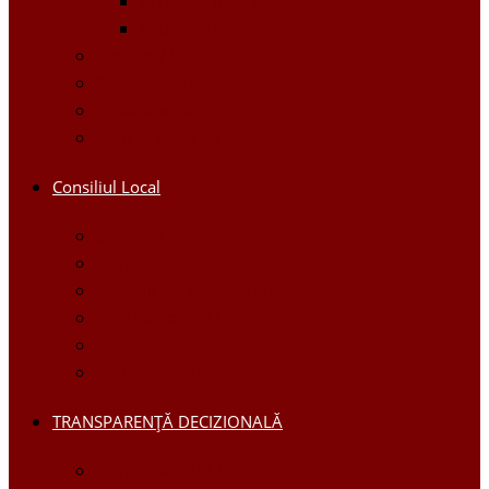
Proiecte Interne
Proiecte Externe
Planuri / Strategii
Galerie foto
Galerie video
Funcții vacante
Consiliul Local
Secretar
Consilieri
Comisii de specialitate
Regulamentul Consiliului
Deciziile consiliului
Ședințele consiliului
TRANSPARENȚĂ DECIZIONALĂ
Consultări Publice