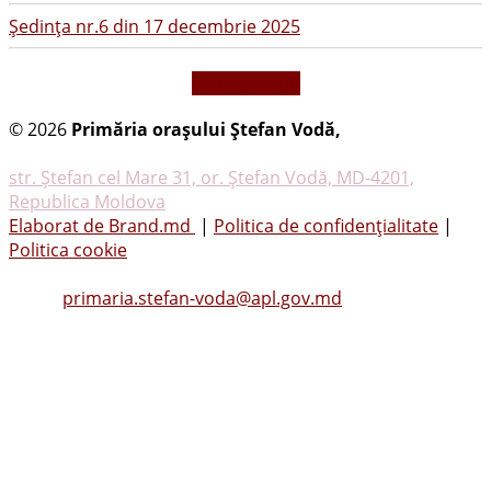
Şedinţa nr.6 din 17 decembrie 2025
vezi mai mult
© 2026
Primăria oraşului Ştefan Vodă,
Toate
drepturile rezervate
str. Ştefan cel Mare 31, or. Ştefan Vodă, MD-4201,
Republica Moldova
Elaborat de Brand.md
|
Politica de confidențialitate
|
Politica cookie
Tel.
(0242) 23053
, Fax: (0242) 22396
Email:
primaria.stefan-voda@apl.gov.md