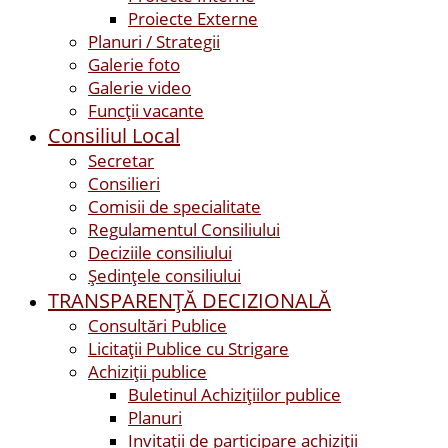
Proiecte Externe
Planuri / Strategii
Galerie foto
Galerie video
Funcții vacante
Consiliul Local
Secretar
Consilieri
Comisii de specialitate
Regulamentul Consiliului
Deciziile consiliului
Ședințele consiliului
TRANSPARENȚĂ DECIZIONALĂ
Consultări Publice
Licitații Publice cu Strigare
Achiziţii publice
Buletinul Achizițiilor publice
Planuri
Invitaţii de participare achiziții