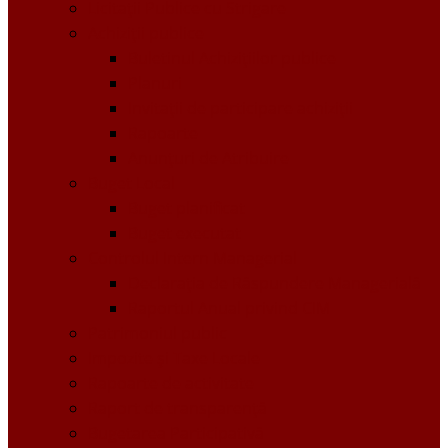
Licitații Publice cu Strigare
Achiziţii publice
Buletinul Achizițiilor publice
Planuri
Invitaţii de participare achiziții
Rapoarte
Anunțuri de Atribuire
Buget Local
Buget planificat
Buget executat
Controlul Intern Managerial
Declarația de Răspundere Managerială
Raportul Anual privind CIM
Patrimoniul public
Impozite și Taxe Locale
Rapoarte de activitate
Raport de transparenţă
Bugetarea Participativă