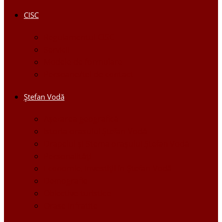
CISC
Regulamentul CISC
Servicii
Modele de formulare
Persoane/tel de contact
Ştefan Vodă
Așezarea geografică
Istoria orasului Ştefan Vodă
Drapelul şi Stema oraşului Ştefan Vodă
Personalităţi
Economie, Investiţii în Ştefan Vodă
Demografie
Obiective turistice
Orase infratite