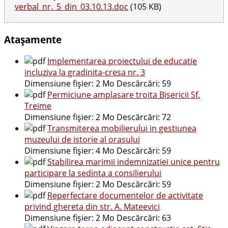
verbal_nr._5_din_03.10.13.doc
(105 KB)
Atașamente
Implementarea proiectului de educatie
incluziva la gradinita-cresa nr. 3
Dimensiune fișier:
2 Mo
Descărcări:
59
Permiciune amplasare troita Bisericii Sf.
Treime
Dimensiune fișier:
2 Mo
Descărcări:
72
Transmiterea mobilierului in gestiunea
muzeului de istorie al orasului
Dimensiune fișier:
4 Mo
Descărcări:
59
Stabilirea marimii indemnizatiei unice pentru
participare la sedinta a consilierului
Dimensiune fișier:
2 Mo
Descărcări:
59
Reperfectare documentelor de activitate
privind ghereta din str. A. Mateevici
Dimensiune fișier:
2 Mo
Descărcări:
63