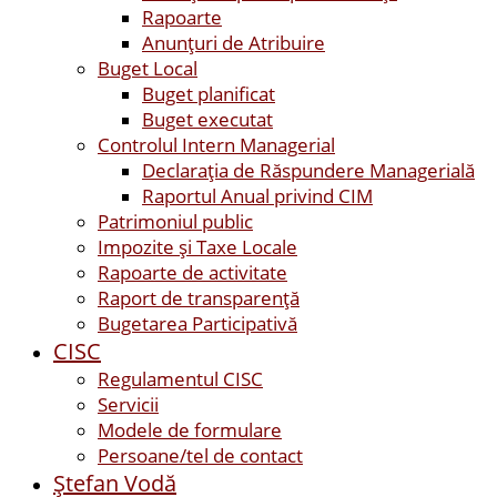
Rapoarte
Anunțuri de Atribuire
Buget Local
Buget planificat
Buget executat
Controlul Intern Managerial
Declarația de Răspundere Managerială
Raportul Anual privind CIM
Patrimoniul public
Impozite și Taxe Locale
Rapoarte de activitate
Raport de transparenţă
Bugetarea Participativă
CISC
Regulamentul CISC
Servicii
Modele de formulare
Persoane/tel de contact
Ştefan Vodă