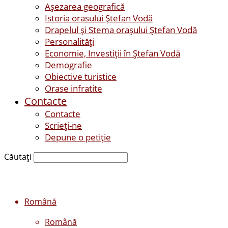
Așezarea geografică
Istoria orasului Ştefan Vodă
Drapelul şi Stema oraşului Ştefan Vodă
Personalităţi
Economie, Investiţii în Ştefan Vodă
Demografie
Obiective turistice
Orase infratite
Contacte
Contacte
Scrieți-ne
Depune o petiție
Căutați
Română
Română