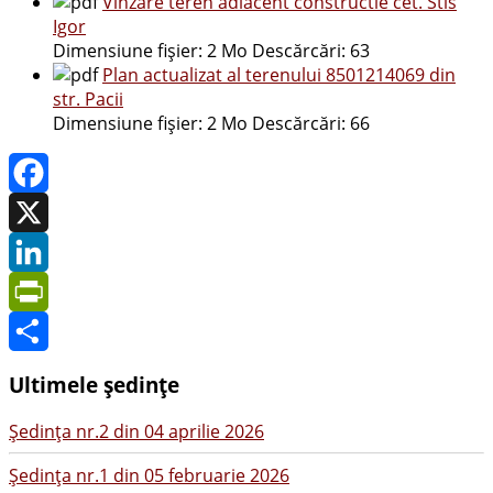
Vinzare teren adiacent constructie cet. Stis
Igor
Dimensiune fișier:
2 Mo
Descărcări:
63
Plan actualizat al terenului 8501214069 din
str. Pacii
Dimensiune fișier:
2 Mo
Descărcări:
66
Facebook
X
LinkedIn
PrintFriendly
Share
Ultimele ședințe
Şedinţa nr.2 din 04 aprilie 2026
Şedinţa nr.1 din 05 februarie 2026