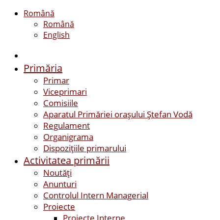
Română
Română
English
Primăria
Primar
Viceprimari
Comisiile
Aparatul Primăriei orașului Ștefan Vodă
Regulament
Organigrama
Dispozițiile primarului
Activitatea primării
Noutăți
Anunturi
Controlul Intern Managerial
Proiecte
Proiecte Interne