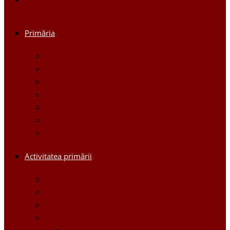
Primăria
Primar
Viceprimari
Comisiile
Aparatul Primăriei orașului Ștefan Vodă
Regulament
Organigrama
Dispozițiile primarului
Activitatea primării
Noutăți
Anunturi
Controlul Intern Managerial
Proiecte