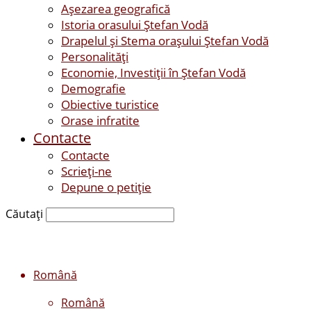
Așezarea geografică
Istoria orasului Ştefan Vodă
Drapelul şi Stema oraşului Ştefan Vodă
Personalităţi
Economie, Investiţii în Ştefan Vodă
Demografie
Obiective turistice
Orase infratite
Contacte
Contacte
Scrieți-ne
Depune o petiție
Căutați
Română
Română