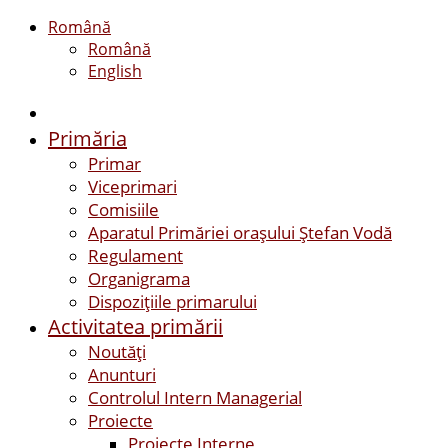
Română
Română
English
Primăria
Primar
Viceprimari
Comisiile
Aparatul Primăriei orașului Ștefan Vodă
Regulament
Organigrama
Dispozițiile primarului
Activitatea primării
Noutăți
Anunturi
Controlul Intern Managerial
Proiecte
Proiecte Interne