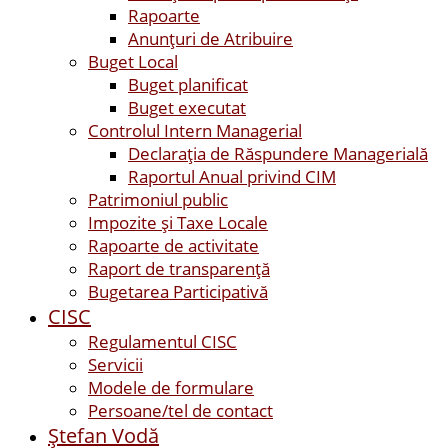
Rapoarte
Anunțuri de Atribuire
Buget Local
Buget planificat
Buget executat
Controlul Intern Managerial
Declarația de Răspundere Managerială
Raportul Anual privind CIM
Patrimoniul public
Impozite și Taxe Locale
Rapoarte de activitate
Raport de transparenţă
Bugetarea Participativă
CISC
Regulamentul CISC
Servicii
Modele de formulare
Persoane/tel de contact
Ştefan Vodă