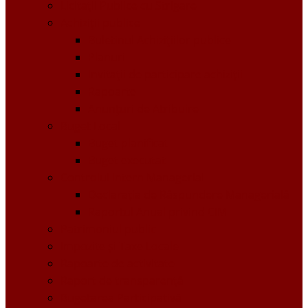
Licitații Publice cu Strigare
Achiziţii publice
Buletinul Achizițiilor publice
Planuri
Invitaţii de participare achiziții
Rapoarte
Anunțuri de Atribuire
Buget Local
Buget planificat
Buget executat
Controlul Intern Managerial
Declarația de Răspundere Managerială
Raportul Anual privind CIM
Patrimoniul public
Impozite și Taxe Locale
Rapoarte de activitate
Raport de transparenţă
Bugetarea Participativă