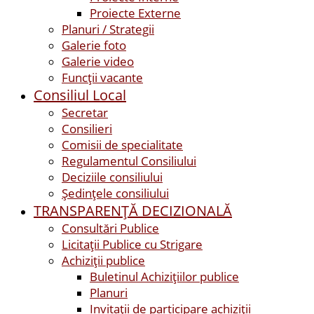
Proiecte Externe
Planuri / Strategii
Galerie foto
Galerie video
Funcții vacante
Consiliul Local
Secretar
Consilieri
Comisii de specialitate
Regulamentul Consiliului
Deciziile consiliului
Ședințele consiliului
TRANSPARENȚĂ DECIZIONALĂ
Consultări Publice
Licitații Publice cu Strigare
Achiziţii publice
Buletinul Achizițiilor publice
Planuri
Invitaţii de participare achiziții