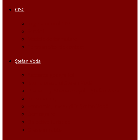
CISC
Regulamentul CISC
Servicii
Modele de formulare
Persoane/tel de contact
Ştefan Vodă
Așezarea geografică
Istoria orasului Ştefan Vodă
Drapelul şi Stema oraşului Ştefan Vodă
Personalităţi
Economie, Investiţii în Ştefan Vodă
Demografie
Obiective turistice
Orase infratite