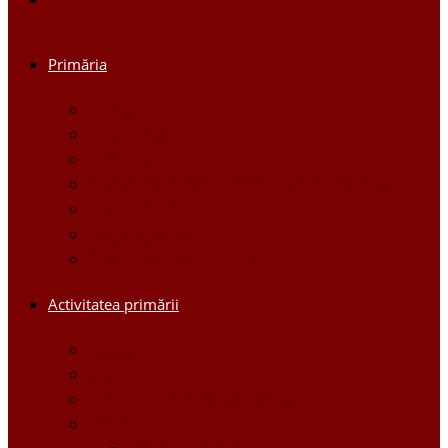
Primăria
Primar
Viceprimari
Comisiile
Aparatul Primăriei orașului Ștefan Vodă
Regulament
Organigrama
Dispozițiile primarului
Activitatea primării
Noutăți
Anunturi
Controlul Intern Managerial
Proiecte