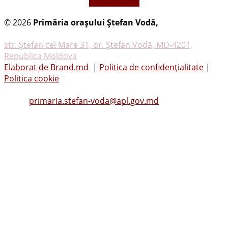
vezi mai mult
© 2026
Primăria oraşului Ştefan Vodă,
Toate
drepturile rezervate
str. Ştefan cel Mare 31, or. Ştefan Vodă, MD-4201,
Republica Moldova
Elaborat de Brand.md
|
Politica de confidențialitate
|
Politica cookie
Tel.
(0242) 23053
, Fax: (0242) 22396
Email:
primaria.stefan-voda@apl.gov.md