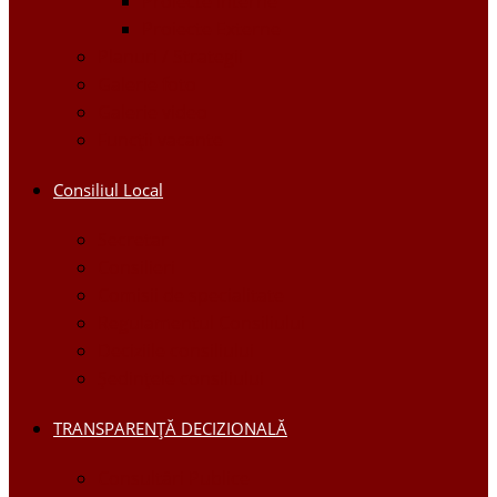
Proiecte Interne
Proiecte Externe
Planuri / Strategii
Galerie foto
Galerie video
Funcții vacante
Consiliul Local
Secretar
Consilieri
Comisii de specialitate
Regulamentul Consiliului
Deciziile consiliului
Ședințele consiliului
TRANSPARENȚĂ DECIZIONALĂ
Consultări Publice