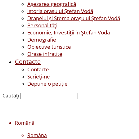
Așezarea geografică
Istoria orasului Ştefan Vodă
Drapelul şi Stema oraşului Ştefan Vodă
Personalităţi
Economie, Investiţii în Ştefan Vodă
Demografie
Obiective turistice
Orase infratite
Contacte
Contacte
Scrieți-ne
Depune o petiție
Căutați
Română
Română