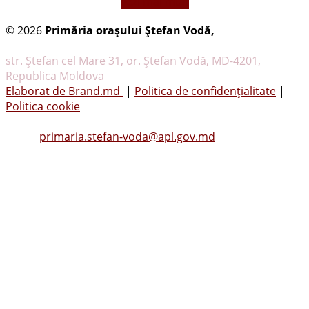
vezi mai mult
© 2026
Primăria oraşului Ştefan Vodă,
Toate
drepturile rezervate
str. Ştefan cel Mare 31, or. Ştefan Vodă, MD-4201,
Republica Moldova
Elaborat de Brand.md
|
Politica de confidențialitate
|
Politica cookie
Tel.
(0242) 23053
, Fax: (0242) 22396
Email:
primaria.stefan-voda@apl.gov.md