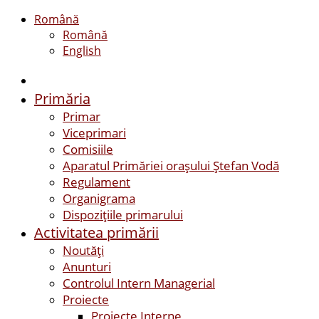
Română
Română
English
Primăria
Primar
Viceprimari
Comisiile
Aparatul Primăriei orașului Ștefan Vodă
Regulament
Organigrama
Dispozițiile primarului
Activitatea primării
Noutăți
Anunturi
Controlul Intern Managerial
Proiecte
Proiecte Interne