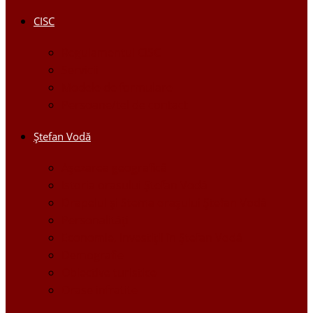
CISC
Regulamentul CISC
Servicii
Modele de formulare
Persoane/tel de contact
Ştefan Vodă
Așezarea geografică
Istoria orasului Ştefan Vodă
Drapelul şi Stema oraşului Ştefan Vodă
Personalităţi
Economie, Investiţii în Ştefan Vodă
Demografie
Obiective turistice
Orase infratite