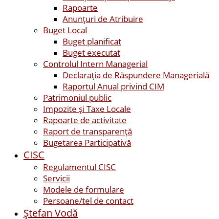
Rapoarte
Anunțuri de Atribuire
Buget Local
Buget planificat
Buget executat
Controlul Intern Managerial
Declarația de Răspundere Managerială
Raportul Anual privind CIM
Patrimoniul public
Impozite și Taxe Locale
Rapoarte de activitate
Raport de transparenţă
Bugetarea Participativă
CISC
Regulamentul CISC
Servicii
Modele de formulare
Persoane/tel de contact
Ştefan Vodă