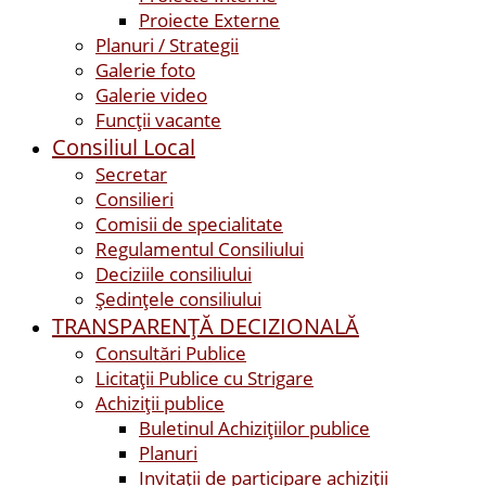
Proiecte Externe
Planuri / Strategii
Galerie foto
Galerie video
Funcții vacante
Consiliul Local
Secretar
Consilieri
Comisii de specialitate
Regulamentul Consiliului
Deciziile consiliului
Ședințele consiliului
TRANSPARENȚĂ DECIZIONALĂ
Consultări Publice
Licitații Publice cu Strigare
Achiziţii publice
Buletinul Achizițiilor publice
Planuri
Invitaţii de participare achiziții