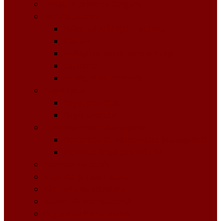
Licitații Publice cu Strigare
Achiziţii publice
Buletinul Achizițiilor publice
Planuri
Invitaţii de participare achiziții
Rapoarte
Anunțuri de Atribuire
Buget Local
Buget planificat
Buget executat
Controlul Intern Managerial
Declarația de Răspundere Managerială
Raportul Anual privind CIM
Patrimoniul public
Impozite și Taxe Locale
Rapoarte de activitate
Raport de transparenţă
Bugetarea Participativă