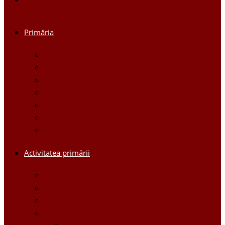
Primăria
Primar
Viceprimari
Comisiile
Aparatul Primăriei orașului Ștefan Vodă
Regulament
Organigrama
Dispozițiile primarului
Activitatea primării
Noutăți
Anunturi
Controlul Intern Managerial
Proiecte