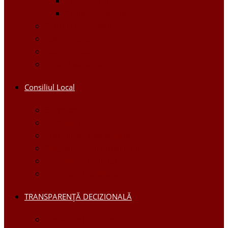
Proiecte Interne
Proiecte Externe
Planuri / Strategii
Galerie foto
Galerie video
Funcții vacante
Consiliul Local
Secretar
Consilieri
Comisii de specialitate
Regulamentul Consiliului
Deciziile consiliului
Ședințele consiliului
TRANSPARENȚĂ DECIZIONALĂ
Consultări Publice