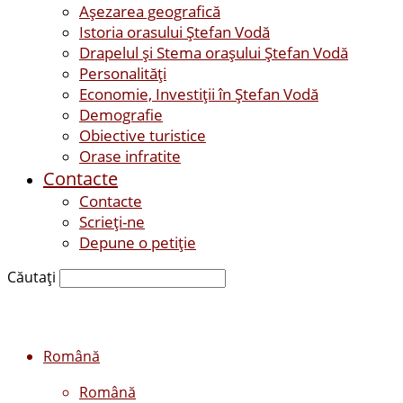
Așezarea geografică
Istoria orasului Ştefan Vodă
Drapelul şi Stema oraşului Ştefan Vodă
Personalităţi
Economie, Investiţii în Ştefan Vodă
Demografie
Obiective turistice
Orase infratite
Contacte
Contacte
Scrieți-ne
Depune o petiție
Căutați
Română
Română