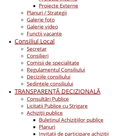
Proiecte Externe
Planuri / Strategii
Galerie foto
Galerie video
Funcții vacante
Consiliul Local
Secretar
Consilieri
Comisii de specialitate
Regulamentul Consiliului
Deciziile consiliului
Ședințele consiliului
TRANSPARENȚĂ DECIZIONALĂ
Consultări Publice
Licitații Publice cu Strigare
Achiziţii publice
Buletinul Achizițiilor publice
Planuri
Invitaţii de participare achiziții