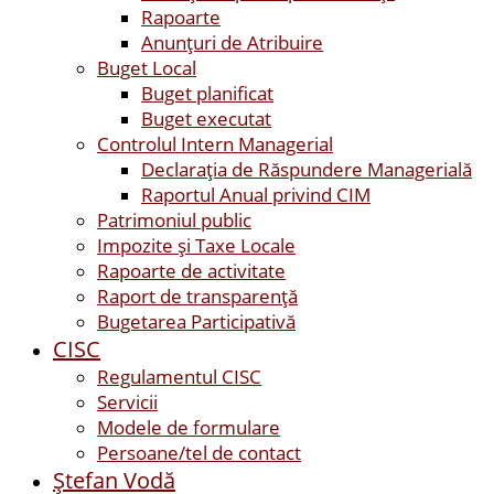
Rapoarte
Anunțuri de Atribuire
Buget Local
Buget planificat
Buget executat
Controlul Intern Managerial
Declarația de Răspundere Managerială
Raportul Anual privind CIM
Patrimoniul public
Impozite și Taxe Locale
Rapoarte de activitate
Raport de transparenţă
Bugetarea Participativă
CISC
Regulamentul CISC
Servicii
Modele de formulare
Persoane/tel de contact
Ştefan Vodă