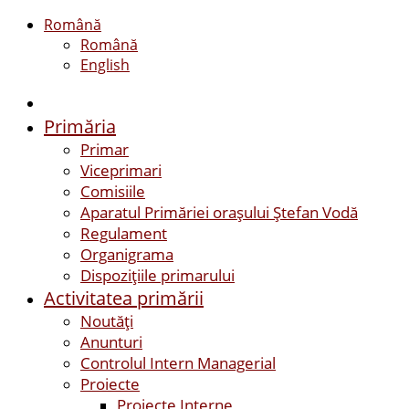
Română
Română
English
Primăria
Primar
Viceprimari
Comisiile
Aparatul Primăriei orașului Ștefan Vodă
Regulament
Organigrama
Dispozițiile primarului
Activitatea primării
Noutăți
Anunturi
Controlul Intern Managerial
Proiecte
Proiecte Interne