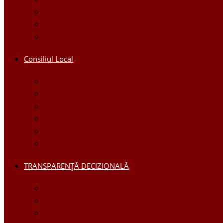
Galerie foto
Galerie video
Funcții vacante
Consiliul Local
Secretar
Consilieri
Comisii de specialitate
Regulamentul Consiliului
Deciziile consiliului
Ședințele consiliului
TRANSPARENȚĂ DECIZIONALĂ
Consultări Publice
Licitații Publice cu Strigare
Achiziţii publice