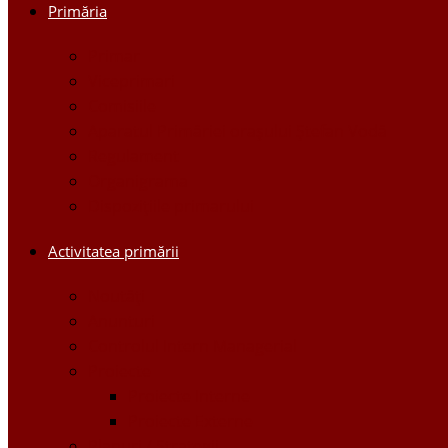
Primăria
Primar
Viceprimari
Comisiile
Aparatul Primăriei orașului Ștefan Vodă
Regulament
Organigrama
Dispozițiile primarului
Activitatea primării
Noutăți
Anunturi
Controlul Intern Managerial
Proiecte
Proiecte Interne
Proiecte Externe
Planuri / Strategii