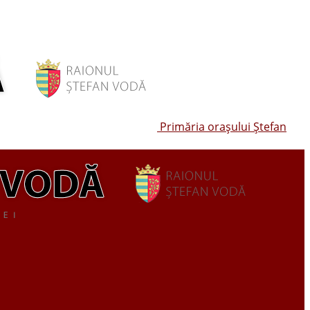
Primăria oraşului Ştefan