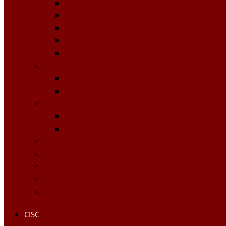
Buletinul Achizițiilor publice
Planuri
Invitaţii de participare achiziții
Rapoarte
Anunțuri de Atribuire
Buget Local
Buget planificat
Buget executat
Controlul Intern Managerial
Declarația de Răspundere Managerială
Raportul Anual privind CIM
Patrimoniul public
Impozite și Taxe Locale
Rapoarte de activitate
Raport de transparenţă
Bugetarea Participativă
CISC